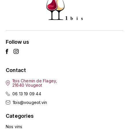
GRAS ALAIN
YUSHAN
GRIVOT JEAN
Z
GROFFIER ROBERT
ZACAPA
Follow us
GROS A-F
GROS ANNE
Contact
GUILLON JEAN-MICHEL
1bis Chemin de Flagey,
GUYOT OLIVIER
21640 Vougeot
06 13 19 09 44
H
1bis@vougeot.vin
HAEGELEN-JAYER
Categories
HAISMA MARK
Nos vins