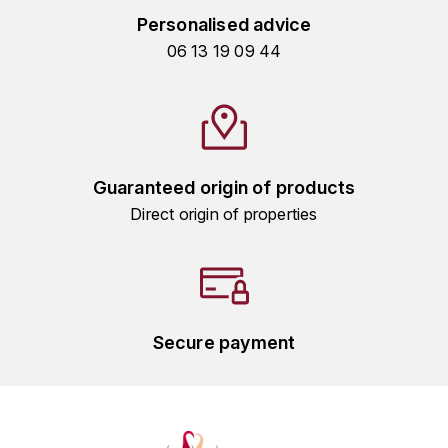
TOGOUCHI
Personalised advice
FOURRIER JEAN-MARIE
06 13 19 09 44
V
G
VELIER
GARCIA PIERRE-OLIVIER
W
GAUNOUX FRANÇOIS
WATERFORD
Guaranteed origin of products
GAVIGNET PHILIPPE
Direct origin of properties
WHYTE MACKAY
GEANTET-PANSIOT
WILLIAM GRANT & SON'S
GIRARDIN PIERRE
WILLIAMS & HUMBERT
Secure payment
GIRARDIN VINCENT
WINDSOR
Y
GOUGES HENRI
YAMAZAKURA