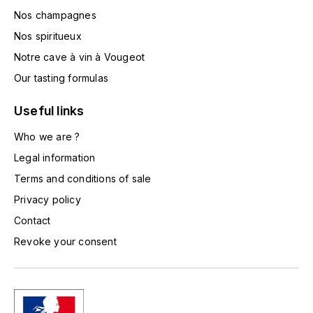
HARMAND-GEOFFROY
Nos champagnes
Nos spiritueux
HUDELOT-NOELLAT ALAIN
Notre cave à vin à Vougeot
Our tasting formulas
HÉRITIERS DU COMTE LAFON
Useful links
J
JACQUESSON
Who we are ?
Legal information
JADOT LOUIS
Terms and conditions of sale
Privacy policy
JAYER-GILLES
Contact
JEANNOT QUENTIN
Revoke your consent
JOBLOT
L