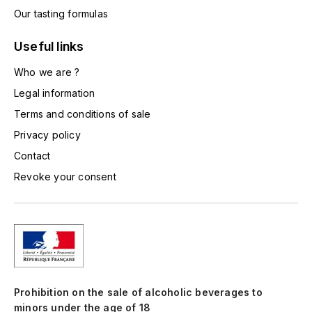
LA VIGNERAIE
Our tasting formulas
LECHENEAUT VINCENT
Useful links
Who we are ?
LEFLAIVE
Legal information
LE MOINE LUCIEN
Terms and conditions of sale
Privacy policy
LEROY
Contact
Revoke your consent
LES HORÉES
LIGNIER-MICHELOT VIRGILE
LIGNIER HUBERT
LIVERA PHILIPPE
Prohibition on the sale of alcoholic beverages to
minors under the age of 18