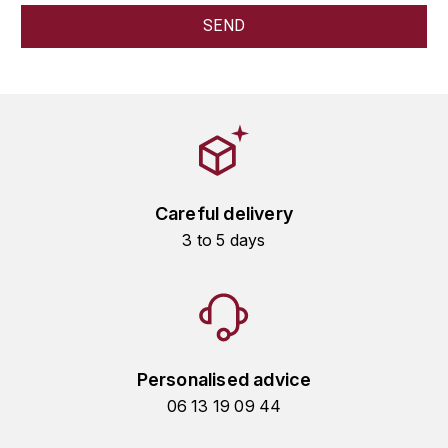
GRAS ALAIN
YUSHAN
GRIVOT JEAN
Z
GROFFIER ROBERT
ZACAPA
GROS A-F
GROS ANNE
Careful delivery
3 to 5 days
GUILLON JEAN-MICHEL
GUYOT OLIVIER
H
HAEGELEN-JAYER
Personalised advice
06 13 19 09 44
HAISMA MARK