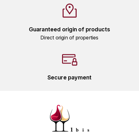
HARMAND-GEOFFROY
HUDELOT-NOELLAT ALAIN
Guaranteed origin of products
Direct origin of properties
HÉRITIERS DU COMTE LAFON
J
JACQUESSON
JADOT LOUIS
Secure payment
JAYER-GILLES
JEANNOT QUENTIN
JOBLOT
L