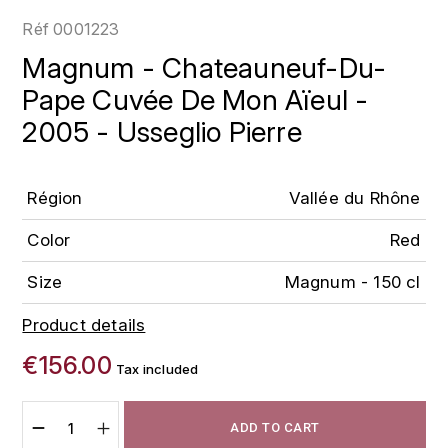
LOIRE
BOILLOT GUILLAUME
DUFOUR JULIE
Réf
0001223
P
CLÉMENT
H
Magnum - Chateauneuf-Du-
BOILLOT HENRI
PROVENCE
COLOMA
Pape Cuvée De Mon Aïeul -
HENIN ROMAIN
BOISSON ANNE
2005 - Usseglio Pierre
PYRÉNÉES
CUBANEY
HORIOT SERGE ET OLIVIER
BOUVIER RENÉ
R
D
HÉBRART
Région
Vallée du Rhône
RHÔNE
BOUVIER RÉGIS
DIPLOMATICO
K
Color
Red
S
BRUGNOT JEAN
DROUIN CHRISTIAN
KRUG
SAVOIE
Size
Magnum - 150 cl
C
L
DUNCAN TAYLOR
Product details
SUISSE
CARILLON FRANÇOIS
LANSON
E
€156.00
U
Tax included
CATHIARD SYLVAIN
EL RON PROHIBIDO
LAURENT-PERRIER
USA
F
ADD TO CART
CHAMPY BORIS
LAVAL GEORGES