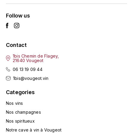
L'ARLOT (DOMAINE DE)
Follow us
LAFARGE MICHEL
LAMARCHE FRANÇOIS
Contact
LAMBRAYS (DOMAINE DES)
1bis Chemin de Flagey,
21640 Vougeot
LAMY-CAILLAT
06 13 19 09 44
1bis@vougeot.vin
LAMY HUBERT
Categories
LAMY RENÉ
Nos vins
LATOUR LOUIS
Nos champagnes
Nos spiritueux
LAURENT DOMINIQUE
Notre cave à vin à Vougeot