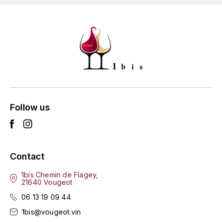
GRAS ALAIN
YUSHAN
GRIVOT JEAN
Z
GROFFIER ROBERT
ZACAPA
GROS A-F
GROS ANNE
Follow us
GUILLON JEAN-MICHEL
GUYOT OLIVIER
Contact
H
1bis Chemin de Flagey,
21640 Vougeot
HAEGELEN-JAYER
06 13 19 09 44
HAISMA MARK
1bis@vougeot.vin