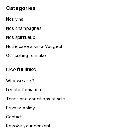
HARMAND-GEOFFROY
Categories
Nos vins
HUDELOT-NOELLAT ALAIN
Nos champagnes
HÉRITIERS DU COMTE LAFON
Nos spiritueux
Notre cave à vin à Vougeot
J
Our tasting formulas
JACQUESSON
Useful links
JADOT LOUIS
Who we are ?
JAYER-GILLES
Legal information
Terms and conditions of sale
JEANNOT QUENTIN
Privacy policy
Contact
JOBLOT
Revoke your consent
L