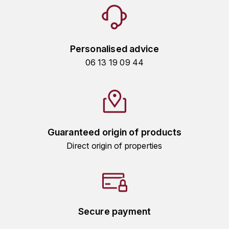
TOGOUCHI
FOURRIER JEAN-MARIE
V
G
VELIER
Personalised advice
GARCIA PIERRE-OLIVIER
06 13 19 09 44
W
GAUNOUX FRANÇOIS
WATERFORD
GAVIGNET PHILIPPE
WHYTE MACKAY
GEANTET-PANSIOT
Guaranteed origin of products
WILLIAM GRANT & SON'S
Direct origin of properties
GIRARDIN PIERRE
WILLIAMS & HUMBERT
GIRARDIN VINCENT
WINDSOR
Y
GOUGES HENRI
Secure payment
YAMAZAKURA