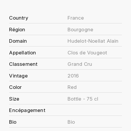
J
COLIN-MOREY PIERRE-YVES
PHILIPPONNAT
J. BALLY
Country
France
COLIN BRUNO
R
J.M
Région
Bourgogne
ROEDERER LOUIS
COMTE ARMAND
Domain
Hudelot-Noellat Alain
JACK DANIEL'S
S
COMTE GEORGE DE VOGÜÉ
Appellation
Clos de Vougeot
JUAN SANTOS
SAVART FRÉDÉRIC
Classement
Grand Cru
COMTES LAFON
K
SELOSSE JACQUES
Vintage
2016
KAVALAN
COSSARD FRÉDÉRIC
T
Color
Red
KILCHOMAN
TAITTINGER
CRAS (DOMAINE DE LA)
Size
Bottle - 75 cl
V
KILKERRAN
CROIX (DOMAINE DES)
Encépagement
VEUVE CLICQUOT
D
KNOCHANDO
Bio
Bio
VOUETTE & SORBÉE
DAMOY PIERRE