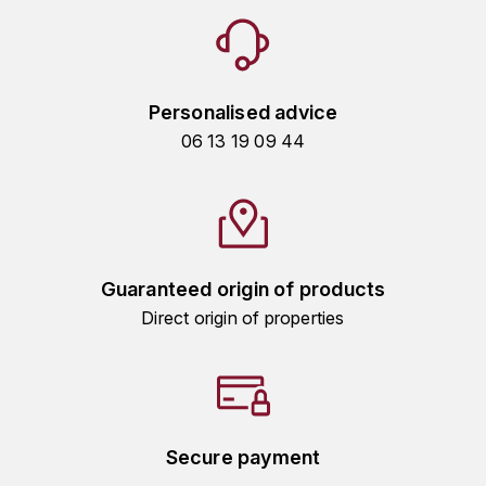
TOGOUCHI
FOURRIER JEAN-MARIE
V
G
VELIER
Personalised advice
GARCIA PIERRE-OLIVIER
W
06 13 19 09 44
GAUNOUX FRANÇOIS
WATERFORD
GAVIGNET PHILIPPE
WHYTE MACKAY
GEANTET-PANSIOT
WILLIAM GRANT & SON'S
Guaranteed origin of products
Direct origin of properties
GIRARDIN PIERRE
WILLIAMS & HUMBERT
GIRARDIN VINCENT
WINDSOR
Y
GOUGES HENRI
Secure payment
YAMAZAKURA