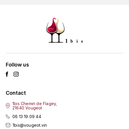
GRAS ALAIN
YUSHAN
GRIVOT JEAN
Z
GROFFIER ROBERT
ZACAPA
GROS A-F
GROS ANNE
Follow us
GUILLON JEAN-MICHEL
GUYOT OLIVIER
Contact
H
1bis Chemin de Flagey,
HAEGELEN-JAYER
21640 Vougeot
06 13 19 09 44
HAISMA MARK
1bis@vougeot.vin