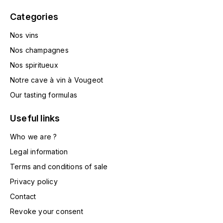
HARMAND-GEOFFROY
Categories
HUDELOT-NOELLAT ALAIN
Nos vins
Nos champagnes
HÉRITIERS DU COMTE LAFON
Nos spiritueux
J
Notre cave à vin à Vougeot
Our tasting formulas
JACQUESSON
Useful links
JADOT LOUIS
Who we are ?
JAYER-GILLES
Legal information
Terms and conditions of sale
JEANNOT QUENTIN
Privacy policy
JOBLOT
Contact
Revoke your consent
L