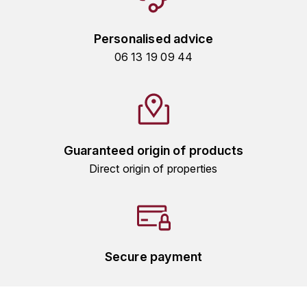
TOGOUCHI
FOURRIER JEAN-MARIE
V
Personalised advice
G
06 13 19 09 44
VELIER
GARCIA PIERRE-OLIVIER
W
GAUNOUX FRANÇOIS
WATERFORD
GAVIGNET PHILIPPE
WHYTE MACKAY
Guaranteed origin of products
Direct origin of properties
GEANTET-PANSIOT
WILLIAM GRANT & SON'S
GIRARDIN PIERRE
WILLIAMS & HUMBERT
GIRARDIN VINCENT
WINDSOR
Secure payment
Y
GOUGES HENRI
YAMAZAKURA