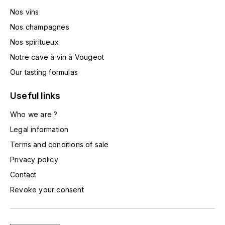
HARMAND-GEOFFROY
Nos vins
Nos champagnes
HUDELOT-NOELLAT ALAIN
Nos spiritueux
Notre cave à vin à Vougeot
HÉRITIERS DU COMTE LAFON
Our tasting formulas
J
Useful links
JACQUESSON
Who we are ?
JADOT LOUIS
Legal information
Terms and conditions of sale
JAYER-GILLES
Privacy policy
JEANNOT QUENTIN
Contact
Revoke your consent
JOBLOT
L