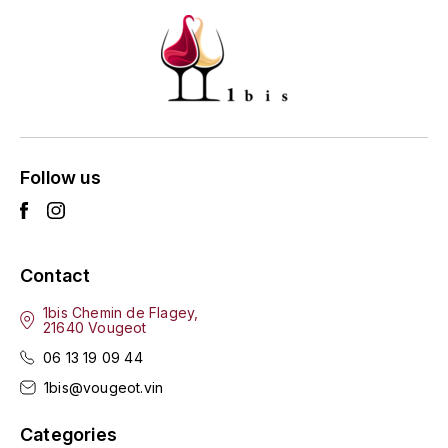
GRAS ALAIN
YUSHAN
GRIVOT JEAN
Z
GROFFIER ROBERT
ZACAPA
GROS A-F
Follow us
GROS ANNE
GUILLON JEAN-MICHEL
Contact
GUYOT OLIVIER
1bis Chemin de Flagey,
21640 Vougeot
H
06 13 19 09 44
HAEGELEN-JAYER
1bis@vougeot.vin
HAISMA MARK
Categories