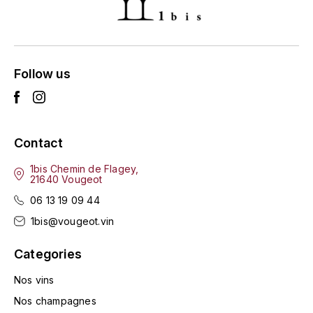
GRAS ALAIN
YUSHAN
GRIVOT JEAN
Z
GROFFIER ROBERT
Follow us
ZACAPA
GROS A-F
GROS ANNE
Contact
1bis Chemin de Flagey,
GUILLON JEAN-MICHEL
21640 Vougeot
06 13 19 09 44
GUYOT OLIVIER
1bis@vougeot.vin
H
Categories
HAEGELEN-JAYER
Nos vins
HAISMA MARK
Nos champagnes