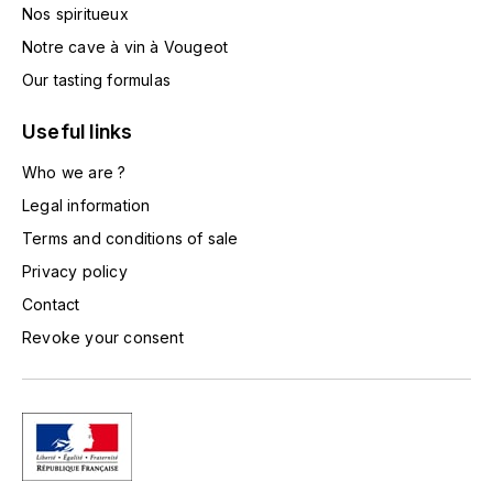
Nos spiritueux
HARMAND-GEOFFROY
Notre cave à vin à Vougeot
HUDELOT-NOELLAT ALAIN
Our tasting formulas
Useful links
HÉRITIERS DU COMTE LAFON
Who we are ?
J
Legal information
JACQUESSON
Terms and conditions of sale
JADOT LOUIS
Privacy policy
Contact
JAYER-GILLES
Revoke your consent
JEANNOT QUENTIN
JOBLOT
L