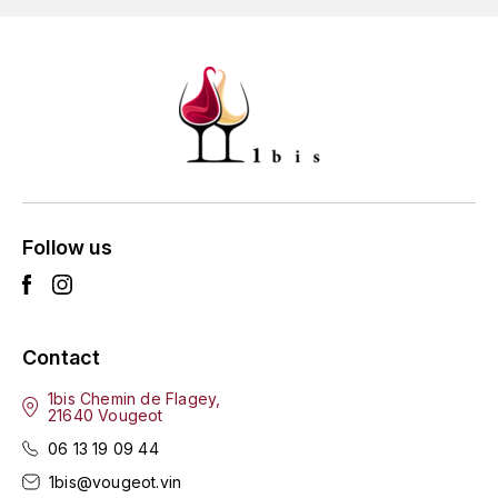
ENTE BENOIT
R
ESMONIN SYLVIE
REAL COMPANIA
EUGÉNIE
ROULOT
EYRE JANE
ROZES
F
S
Follow us
FAIVELEY
SAINT-ETIENNE
T
FAURE NICOLAS
TAYLOR'S
Contact
FELETTIG
1bis Chemin de Flagey,
THE GLENLIVET
21640 Vougeot
FERRET
06 13 19 09 44
TOGOUCHI
FONTAINE-GAGNARD
1bis@vougeot.vin