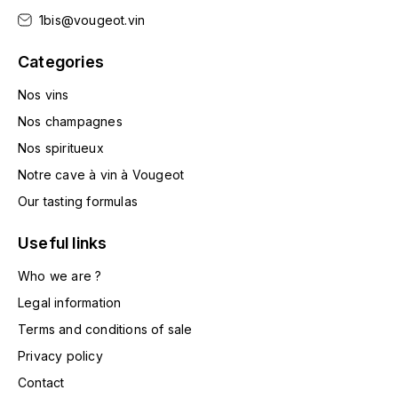
HARMAND-GEOFFROY
1bis@vougeot.vin
Categories
HUDELOT-NOELLAT ALAIN
Nos vins
HÉRITIERS DU COMTE LAFON
Nos champagnes
J
Nos spiritueux
JACQUESSON
Notre cave à vin à Vougeot
Our tasting formulas
JADOT LOUIS
Useful links
JAYER-GILLES
Who we are ?
Legal information
JEANNOT QUENTIN
Terms and conditions of sale
JOBLOT
Privacy policy
L
Contact