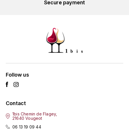
GRAS ALAIN
Secure payment
YUSHAN
GRIVOT JEAN
Z
GROFFIER ROBERT
ZACAPA
GROS A-F
GROS ANNE
GUILLON JEAN-MICHEL
Follow us
GUYOT OLIVIER
H
Contact
HAEGELEN-JAYER
1bis Chemin de Flagey,
21640 Vougeot
HAISMA MARK
06 13 19 09 44