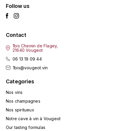
Follow us
L'ARLOT (DOMAINE DE)
LAFARGE MICHEL
Contact
LAMARCHE FRANÇOIS
1bis Chemin de Flagey,
LAMBRAYS (DOMAINE DES)
21640 Vougeot
06 13 19 09 44
LAMY-CAILLAT
1bis@vougeot.vin
LAMY HUBERT
Categories
LAMY RENÉ
Nos vins
Nos champagnes
LATOUR LOUIS
Nos spiritueux
Notre cave à vin à Vougeot
LAURENT DOMINIQUE
Our tasting formulas