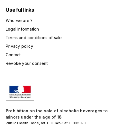
LA VIGNERAIE
Useful links
LECHENEAUT VINCENT
Who we are ?
Legal information
LEFLAIVE
Terms and conditions of sale
LE MOINE LUCIEN
Privacy policy
Contact
LEROY
Revoke your consent
LES HORÉES
LIGNIER-MICHELOT VIRGILE
LIGNIER HUBERT
Prohibition on the sale of alcoholic beverages to
LIVERA PHILIPPE
minors under the age of 18
Public Health Code, art. L. 3342-1 et L. 3353-3