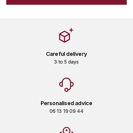
GRAS ALAIN
YUSHAN
GRIVOT JEAN
Z
GROFFIER ROBERT
ZACAPA
GROS A-F
Careful delivery
GROS ANNE
3 to 5 days
GUILLON JEAN-MICHEL
GUYOT OLIVIER
H
Personalised advice
HAEGELEN-JAYER
06 13 19 09 44
HAISMA MARK