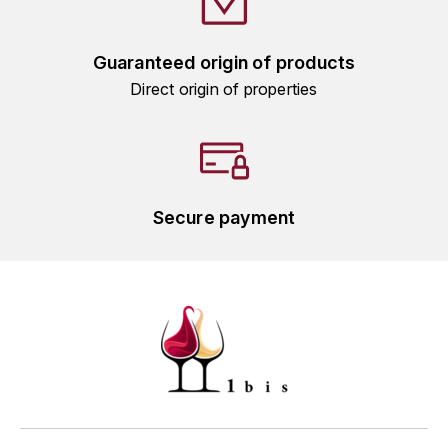
HARMAND-GEOFFROY
Guaranteed origin of products
HUDELOT-NOELLAT ALAIN
Direct origin of properties
HÉRITIERS DU COMTE LAFON
J
JACQUESSON
Secure payment
JADOT LOUIS
JAYER-GILLES
JEANNOT QUENTIN
JOBLOT
L