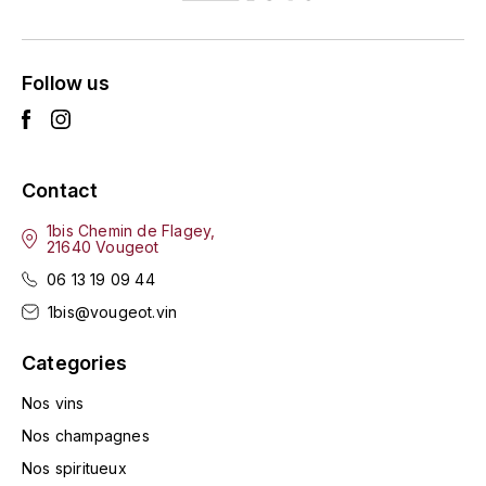
LA VIGNERAIE
LECHENEAUT VINCENT
Follow us
LEFLAIVE
LE MOINE LUCIEN
Contact
LEROY
1bis Chemin de Flagey,
21640 Vougeot
06 13 19 09 44
LES HORÉES
1bis@vougeot.vin
LIGNIER-MICHELOT VIRGILE
Categories
LIGNIER HUBERT
Nos vins
Nos champagnes
LIVERA PHILIPPE
Nos spiritueux