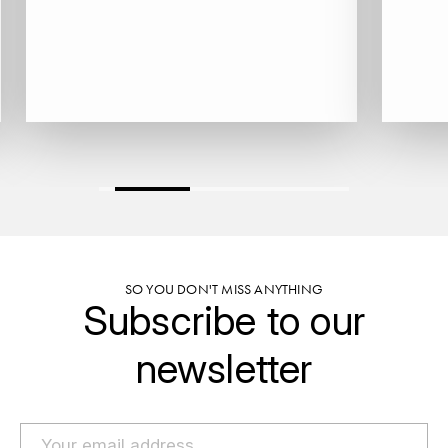
GRAS ALAIN
YUSHAN
GRIVOT JEAN
Z
GROFFIER ROBERT
ZACAPA
GROS A-F
GROS ANNE
GUILLON JEAN-MICHEL
SO YOU DON'T MISS ANYTHING
GUYOT OLIVIER
Subscribe to our
H
newsletter
HAEGELEN-JAYER
HAISMA MARK