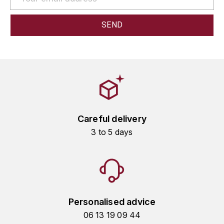
HARMAND-GEOFFROY
HUDELOT-NOELLAT ALAIN
HÉRITIERS DU COMTE LAFON
J
JACQUESSON
Careful delivery
JADOT LOUIS
3 to 5 days
JAYER-GILLES
JEANNOT QUENTIN
JOBLOT
Personalised advice
06 13 19 09 44
L