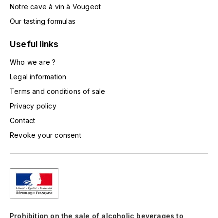
LORENZON
Notre cave à vin à Vougeot
Our tasting formulas
M
MACHARD DE GRAMONT
Useful links
Who we are ?
MAGNIEN FRÉDÉRIC
Legal information
MAGNIEN HENRI
Terms and conditions of sale
Privacy policy
MAISON AMBROISE
Contact
Revoke your consent
MATROT
MAXIME CROTET
MIKULSKI FRANÇOIS
MOILLARD-GRIVOT
Prohibition on the sale of alcoholic beverages to