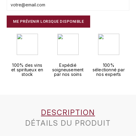
J
COLIN-MOREY PIERRE-YVES
PHILIPPONNAT
J. BALLY
ME PRÉVENIR LORSQUE DISPONIBLE
COLIN BRUNO
R
J.M
ROEDERER LOUIS
COMTE ARMAND
JACK DANIEL'S
S
COMTE GEORGE DE VOGÜÉ
JUAN SANTOS
SAVART FRÉDÉRIC
100% des vins
Expédié
100%
COMTES LAFON
K
et spiritueux en
soigneusement
sélectionné par
SELOSSE JACQUES
stock
par nos soins
nos experts
KAVALAN
COSSARD FRÉDÉRIC
T
KILCHOMAN
TAITTINGER
CRAS (DOMAINE DE LA)
V
KILKERRAN
DESCRIPTION
CROIX (DOMAINE DES)
VEUVE CLICQUOT
DÉTAILS DU PRODUIT
D
KNOCKANDO
VOUETTE & SORBÉE
DAMOY PIERRE