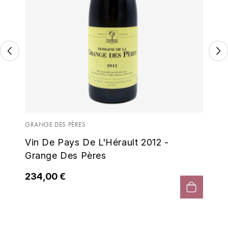
ENTE BENOIT
R
ESMONIN SYLVIE
REAL COMPANIA
EUGÉNIE
ROULOT
EYRE JANE
ROZES
GRA
F
S
Gr
FAIVELEY
SAINT-ETIENNE
L'H
GRANGE DES PÈRES
T
Vin De Pays De L'Hérault 2012 -
FAURE NICOLAS
22
Grange Des Pères
TAYLOR'S
FELETTIG
234,00 €
THE GLENLIVET
FERRET
TOGOUCHI
FONTAINE-GAGNARD