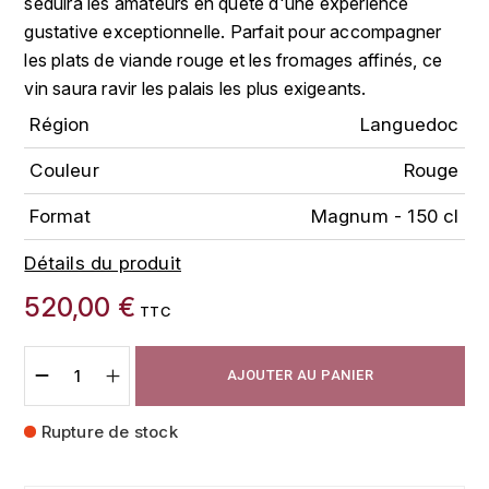
séduira les amateurs en quête d'une expérience
FAUCHON
gustative exceptionnelle. Parfait pour accompagner
CHARLOPIN-PARIZOT
LEBLOND LUCIEN
les plats de viande rouge et les fromages affinés, ce
FOUR ROSES
vin saura ravir les palais les plus exigeants.
CHASSORNEY (DOMAINE DE)
LEDRU MARIE-NOELLE
G
Région
Languedoc
CHEURLIN-NOELLAT MAXIME
LOUISE BRISON
GLENMORANGIE
Couleur
Rouge
M
CHÂTEAU DE CHARODON
GLEN MORAY
Format
Magnum - 150 cl
MARCOULT MICHEL
CLAIR BRUNO
Détails du produit
GRAND MARNIER
MARTINOT FRANÇOISE
520,00 €
CLAIR FRANÇOIS ET DENIS
TTC
GUEDES
MORET DAVID
CLAVELIER BRUNO
GUILLON
AJOUTER AU PANIER
MOËT & CHANDON
H
CLERGET YVON
Rupture de stock
P
HAMPDEN
COCHE-DURY
PETERS PIERRE