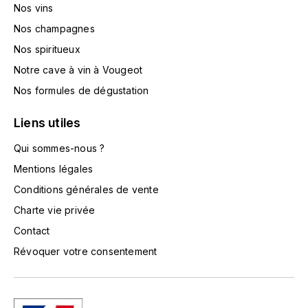
LORENZON
Nos vins
Nos champagnes
M
Nos spiritueux
MACHARD DE GRAMONT
Notre cave à vin à Vougeot
MAGNIEN FRÉDÉRIC
Nos formules de dégustation
Liens utiles
MAGNIEN HENRI
Qui sommes-nous ?
MAISON AMBROISE
Mentions légales
Conditions générales de vente
MATROT
Charte vie privée
MAXIME CROTET
Contact
Révoquer votre consentement
MIKULSKI FRANÇOIS
MOILLARD-GRIVOT