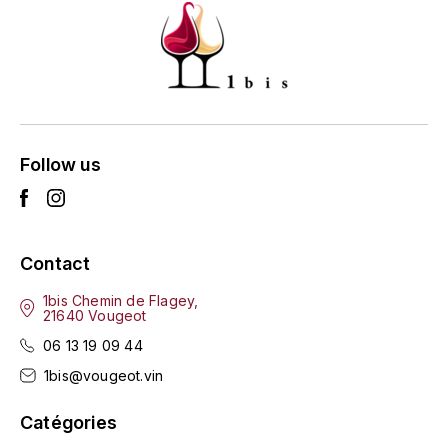
LA VIGNERAIE
LECHENEAUT VINCENT
LEFLAIVE
LE MOINE LUCIEN
Follow us
LEROY
LES HORÉES
Contact
1bis Chemin de Flagey,
LIGNIER-MICHELOT VIRGILE
21640 Vougeot
06 13 19 09 44
LIGNIER HUBERT
1bis@vougeot.vin
LIVERA PHILIPPE
Catégories