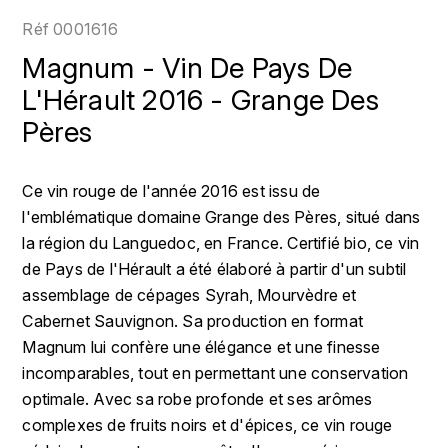
LOIRE
BOILLOT GUILLAUME
DUFOUR JULIE
Réf
0001616
P
CHRISTIAN DROUIN
H
Magnum - Vin De Pays De
BOILLOT HENRI
PROVENCE
CLÉMENT
L'Hérault 2016 - Grange Des
HENIN ROMAIN
BOISSON ANNE
Pères
PYRÉNÉES
COLOMA
HORIOT SERGE ET OLIVIER
BOUVIER RENÉ
R
CUBANEY
Ce vin rouge de l'année 2016 est issu de
HÉBRART
RHÔNE
BOUVIER RÉGIS
l'emblématique domaine Grange des Pères, situé dans
D
K
S
la région du Languedoc, en France. Certifié bio, ce vin
BRUGNOT JEAN
DIPLOMATICO
de Pays de l'Hérault a été élaboré à partir d'un subtil
KRUG
SAVOIE
assemblage de cépages Syrah, Mourvèdre et
C
L
DUNCAN TAYLOR
Cabernet Sauvignon. Sa production en format
SUISSE
CARILLON FRANÇOIS
LANSON
Magnum lui confère une élégance et une finesse
E
U
incomparables, tout en permettant une conservation
CATHIARD SYLVAIN
EL RON PROHIBIDO
LAURENT-PERRIER
optimale. Avec sa robe profonde et ses arômes
USA
complexes de fruits noirs et d'épices, ce vin rouge
F
CHAMPY BORIS
LAVAL GEORGES