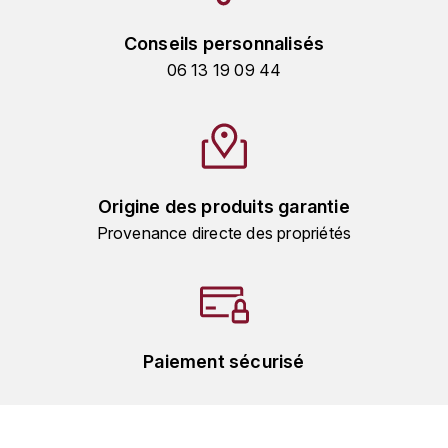
L'ARLOT (DOMAINE DE)
Conseils personnalisés
06 13 19 09 44
LAFARGE MICHEL
LAMARCHE FRANÇOIS
LAMBRAYS (DOMAINE DES)
Origine des produits garantie
LAMY-CAILLAT
Provenance directe des propriétés
LAMY HUBERT
LAMY RENÉ
Paiement sécurisé
LATOUR LOUIS
LAURENT DOMINIQUE