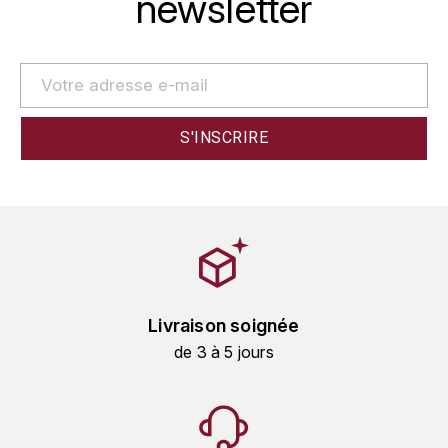
newsletter
HARMAND-GEOFFROY
HUDELOT-NOELLAT ALAIN
HÉRITIERS DU COMTE LAFON
J
JACQUESSON
JADOT LOUIS
JAYER-GILLES
Livraison soignée
JEANNOT QUENTIN
de 3 à 5 jours
JOBLOT
L