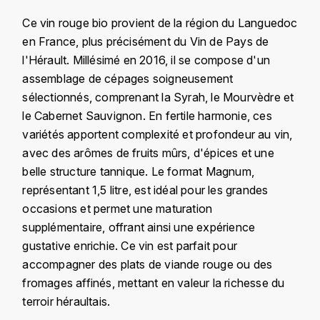
KROHN
Ce vin rouge bio provient de la région du Languedoc
DANCER VINCENT
L
en France, plus précisément du Vin de Pays de
l'Hérault. Millésimé en 2016, il se compose d'un
LA MAISON DU WHISKY
DAUVISSAT VINCENT
assemblage de cépages soigneusement
sélectionnés, comprenant la Syrah, le Mourvèdre et
LINDRUM
DELAGRANGE BERNARD
le Cabernet Sauvignon. En fertile harmonie, ces
variétés apportent complexité et profondeur au vin,
LONGMORN
DELARCHE MARIUS
avec des arômes de fruits mûrs, d'épices et une
M
belle structure tannique. Le format Magnum,
DESAUNAY-BISSEY
MACALLAN
représentant 1,5 litre, est idéal pour les grandes
occasions et permet une maturation
DE VILLAINE (DOMAINE DE)
MAC MALDEN
supplémentaire, offrant ainsi une expérience
DOMAINE DE LA BONGRAN
gustative enrichie. Ce vin est parfait pour
MALTECO
accompagner des plats de viande rouge ou des
DOMAINE FOURRIER
fromages affinés, mettant en valeur la richesse du
MESSIAS
terroir héraultais.
DROUHIN JOSEPH