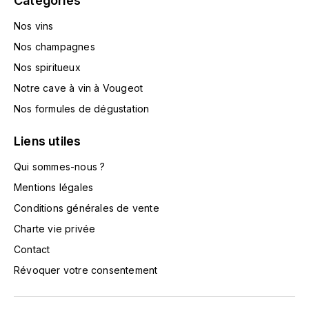
Catégories
L'ARLOT (DOMAINE DE)
Nos vins
Nos champagnes
LAFARGE MICHEL
Nos spiritueux
LAMARCHE FRANÇOIS
Notre cave à vin à Vougeot
Nos formules de dégustation
LAMBRAYS (DOMAINE DES)
Liens utiles
LAMY-CAILLAT
Qui sommes-nous ?
LAMY HUBERT
Mentions légales
Conditions générales de vente
LAMY RENÉ
Charte vie privée
Contact
LATOUR LOUIS
Révoquer votre consentement
LAURENT DOMINIQUE