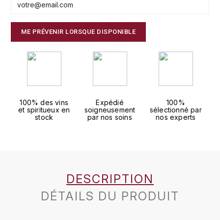
J
COLIN-MOREY PIERRE-YVES
PHILIPPONNAT
J. BALLY
ME PRÉVENIR LORSQUE DISPONIBLE
COLIN BRUNO
R
J.M
ROEDERER LOUIS
COMTE ARMAND
JACK DANIEL'S
S
COMTE GEORGE DE VOGÜÉ
JUAN SANTOS
SAVART FRÉDÉRIC
100% des vins
Expédié
100%
COMTES LAFON
et spiritueux en
soigneusement
sélectionné par
K
stock
par nos soins
nos experts
SELOSSE JACQUES
KAVALAN
COSSARD FRÉDÉRIC
T
KILCHOMAN
TAITTINGER
CRAS (DOMAINE DE LA)
V
DESCRIPTION
KILKERRAN
CROIX (DOMAINE DES)
DÉTAILS DU PRODUIT
VEUVE CLICQUOT
D
KNOCKANDO
VOUETTE & SORBÉE
DAMOY PIERRE