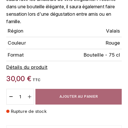
FAUCHON
dans une bouteille élégante, il saura également faire
CHARLOPIN-PARIZOT
LEBLOND LUCIEN
sensation lors d'une dégustation entre amis ou en
FOUR ROSES
famille.
CHASSORNEY (DOMAINE DE)
LEDRU MARIE-NOELLE
G
Région
Valais
CHEURLIN-NOELLAT MAXIME
LOUISE BRISON
GLENMORANGIE
Couleur
Rouge
M
CHÂTEAU DE CHARODON
GLEN MORAY
Format
Bouteille - 75 cl
MARCOULT MICHEL
CLAIR BRUNO
Détails du produit
GRAND MARNIER
MARTINOT FRANÇOISE
30,00 €
CLAIR FRANÇOIS ET DENIS
TTC
GUEDES
MORET DAVID
CLAVELIER BRUNO
GUILLON
AJOUTER AU PANIER
MOËT & CHANDON
H
CLERGET YVON
Rupture de stock
P
HAMPDEN
COCHE-DURY
PETERS PIERRE