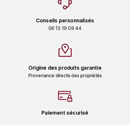
GRAS ALAIN
YUSHAN
GRIVOT JEAN
Conseils personnalisés
Z
06 13 19 09 44
GROFFIER ROBERT
ZACAPA
GROS A-F
GROS ANNE
Origine des produits garantie
GUILLON JEAN-MICHEL
Provenance directe des propriétés
GUYOT OLIVIER
H
HAEGELEN-JAYER
Paiement sécurisé
HAISMA MARK