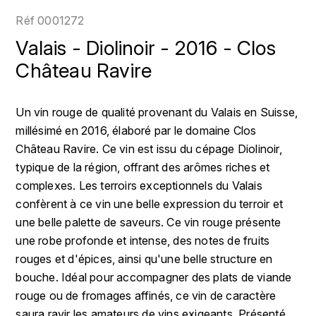
LOIRE
BOILLOT GUILLAUME
DUFOUR JULIE
Réf
0001272
P
CHRISTIAN DROUIN
H
Valais - Diolinoir - 2016 - Clos
BOILLOT HENRI
PROVENCE
CLÉMENT
Château Ravire
HENIN ROMAIN
BOISSON ANNE
PYRÉNÉES
COLOMA
HORIOT SERGE ET OLIVIER
Un vin rouge de qualité provenant du Valais en Suisse,
BOUVIER RENÉ
R
millésimé en 2016, élaboré par le domaine Clos
CUBANEY
HÉBRART
RHÔNE
Château Ravire. Ce vin est issu du cépage Diolinoir,
BOUVIER RÉGIS
D
K
typique de la région, offrant des arômes riches et
S
BRUGNOT JEAN
complexes. Les terroirs exceptionnels du Valais
DIPLOMATICO
KRUG
SAVOIE
confèrent à ce vin une belle expression du terroir et
C
L
DUNCAN TAYLOR
une belle palette de saveurs. Ce vin rouge présente
SUISSE
CARILLON FRANÇOIS
une robe profonde et intense, des notes de fruits
LANSON
E
rouges et d'épices, ainsi qu'une belle structure en
U
CATHIARD SYLVAIN
EL RON PROHIBIDO
bouche. Idéal pour accompagner des plats de viande
LAURENT-PERRIER
USA
rouge ou de fromages affinés, ce vin de caractère
F
CHAMPY BORIS
LAVAL GEORGES
saura ravir les amateurs de vins exigeants. Présenté