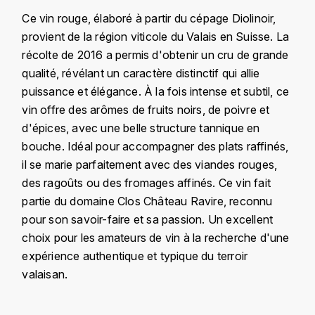
KROHN
Ce vin rouge, élaboré à partir du cépage Diolinoir,
DANCER VINCENT
provient de la région viticole du Valais en Suisse. La
L
récolte de 2016 a permis d'obtenir un cru de grande
LA MAISON DU WHISKY
DAUVISSAT VINCENT
qualité, révélant un caractère distinctif qui allie
puissance et élégance. À la fois intense et subtil, ce
LINDRUM
DELAGRANGE BERNARD
vin offre des arômes de fruits noirs, de poivre et
d'épices, avec une belle structure tannique en
LONGMORN
DELARCHE MARIUS
bouche. Idéal pour accompagner des plats raffinés,
M
il se marie parfaitement avec des viandes rouges,
DESAUNAY-BISSEY
des ragoûts ou des fromages affinés. Ce vin fait
MACALLAN
partie du domaine Clos Château Ravire, reconnu
DE VILLAINE (DOMAINE DE)
pour son savoir-faire et sa passion. Un excellent
MAC MALDEN
choix pour les amateurs de vin à la recherche d'une
DOMAINE DE LA BONGRAN
MALTECO
expérience authentique et typique du terroir
valaisan.
DOMAINE FOURRIER
MESSIAS
DROUHIN JOSEPH