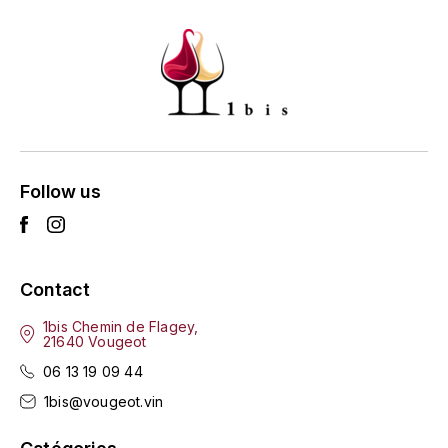
HARMAND-GEOFFROY
HUDELOT-NOELLAT ALAIN
HÉRITIERS DU COMTE LAFON
J
Follow us
JACQUESSON
JADOT LOUIS
Contact
JAYER-GILLES
1bis Chemin de Flagey,
21640 Vougeot
JEANNOT QUENTIN
06 13 19 09 44
JOBLOT
1bis@vougeot.vin
L