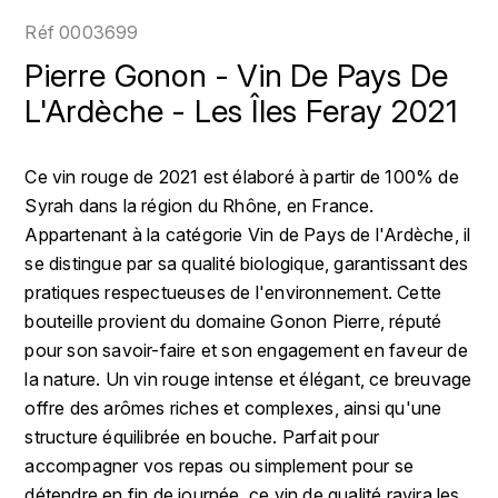
LOIRE
BOILLOT GUILLAUME
DUFOUR JULIE
Réf
0003699
P
CHRISTIAN DROUIN
H
Pierre Gonon - Vin De Pays De
BOILLOT HENRI
PROVENCE
CLÉMENT
L'Ardèche - Les Îles Feray 2021
HENIN ROMAIN
BOISSON ANNE
PYRÉNÉES
COLOMA
HORIOT SERGE ET OLIVIER
Ce vin rouge de 2021 est élaboré à partir de 100% de
BOUVIER RENÉ
R
Syrah dans la région du Rhône, en France.
CUBANEY
HÉBRART
RHÔNE
Appartenant à la catégorie Vin de Pays de l'Ardèche, il
BOUVIER RÉGIS
D
K
se distingue par sa qualité biologique, garantissant des
S
BRUGNOT JEAN
pratiques respectueuses de l'environnement. Cette
DIPLOMATICO
KRUG
SAVOIE
bouteille provient du domaine Gonon Pierre, réputé
C
L
DUNCAN TAYLOR
pour son savoir-faire et son engagement en faveur de
SUISSE
CARILLON FRANÇOIS
la nature. Un vin rouge intense et élégant, ce breuvage
LANSON
E
offre des arômes riches et complexes, ainsi qu'une
U
CATHIARD SYLVAIN
EL RON PROHIBIDO
structure équilibrée en bouche. Parfait pour
LAURENT-PERRIER
USA
accompagner vos repas ou simplement pour se
F
CHAMPY BORIS
LAVAL GEORGES
détendre en fin de journée, ce vin de qualité ravira les