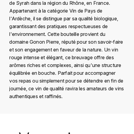
de Syrah dans la région du Rhône, en France.
KROHN
Appartenant à la catégorie Vin de Pays de
DANCER VINCENT
L
l'Ardèche, il se distingue par sa qualité biologique,
garantissant des pratiques respectueuses de
LA MAISON DU WHISKY
DAUVISSAT VINCENT
l'environnement. Cette bouteille provient du
LINDRUM
domaine Gonon Pierre, réputé pour son savoir-faire
DELAGRANGE BERNARD
et son engagement en faveur de la nature. Un vin
LONGMORN
rouge intense et élégant, ce breuvage offre des
DELARCHE MARIUS
arômes riches et complexes, ainsi qu'une structure
M
équilibrée en bouche. Parfait pour accompagner
DESAUNAY-BISSEY
MACALLAN
vos repas ou simplement pour se détendre en fin de
DE VILLAINE (DOMAINE DE)
journée, ce vin de qualité ravira les amateurs de vins
MAC MALDEN
authentiques et raffinés.
DOMAINE DE LA BONGRAN
MALTECO
DOMAINE FOURRIER
Pays
France
MESSIAS
Région
Rhône
DROUHIN JOSEPH