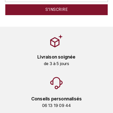
HARMAND-GEOFFROY
HUDELOT-NOELLAT ALAIN
HÉRITIERS DU COMTE LAFON
J
JACQUESSON
Livraison soignée
JADOT LOUIS
de 3 à 5 jours
JAYER-GILLES
JEANNOT QUENTIN
Conseils personnalisés
JOBLOT
06 13 19 09 44
L