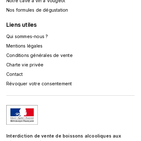
Notre cave à vin à Vougeot
LORENZON
Nos formules de dégustation
M
Liens utiles
MACHARD DE GRAMONT
Qui sommes-nous ?
MAGNIEN FRÉDÉRIC
Mentions légales
Conditions générales de vente
MAGNIEN HENRI
Charte vie privée
MAISON AMBROISE
Contact
Révoquer votre consentement
MATROT
MAXIME CROTET
MIKULSKI FRANÇOIS
MOILLARD-GRIVOT
Interdiction de vente de boissons alcooliques aux