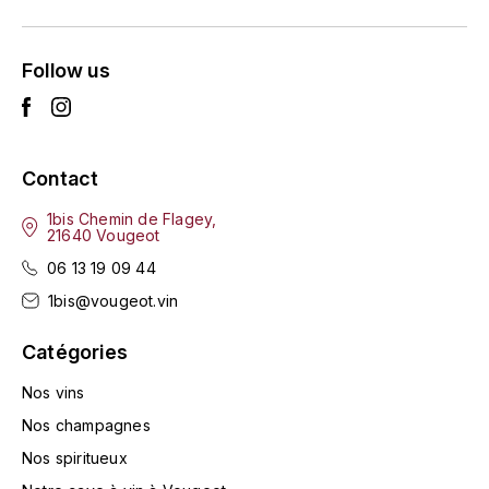
LA VIGNERAIE
LECHENEAUT VINCENT
Follow us
LEFLAIVE
LE MOINE LUCIEN
Contact
1bis Chemin de Flagey,
LEROY
21640 Vougeot
06 13 19 09 44
LES HORÉES
1bis@vougeot.vin
LIGNIER-MICHELOT VIRGILE
Catégories
LIGNIER HUBERT
Nos vins
Nos champagnes
LIVERA PHILIPPE
Nos spiritueux