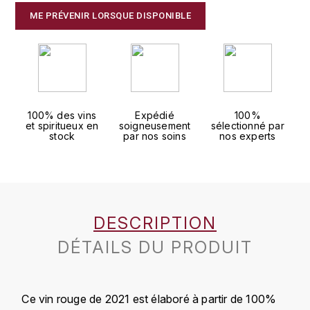
J
ME PRÉVENIR LORSQUE DISPONIBLE
COLIN-MOREY PIERRE-YVES
PHILIPPONNAT
J. BALLY
COLIN BRUNO
R
J.M
ROEDERER LOUIS
COMTE ARMAND
JACK DANIEL'S
S
100% des vins
Expédié
100%
COMTE GEORGE DE VOGÜÉ
et spiritueux en
soigneusement
sélectionné par
JUAN SANTOS
SAVART FRÉDÉRIC
stock
par nos soins
nos experts
COMTES LAFON
K
SELOSSE JACQUES
KAVALAN
COSSARD FRÉDÉRIC
T
KILCHOMAN
DESCRIPTION
TAITTINGER
CRAS (DOMAINE DE LA)
DÉTAILS DU PRODUIT
V
KILKERRAN
CROIX (DOMAINE DES)
VEUVE CLICQUOT
D
KNOCKANDO
Ce vin rouge de 2021 est élaboré à partir de 100%
VOUETTE & SORBÉE
DAMOY PIERRE