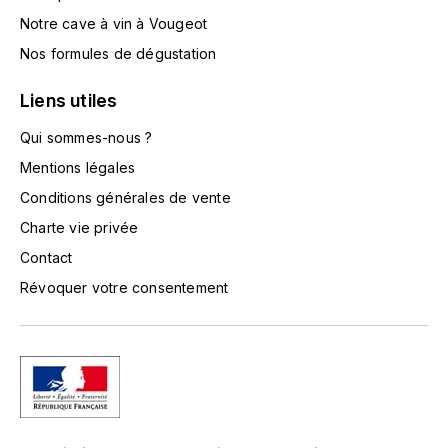
LA VIGNERAIE
Notre cave à vin à Vougeot
Nos formules de dégustation
LECHENEAUT VINCENT
Liens utiles
LEFLAIVE
Qui sommes-nous ?
LE MOINE LUCIEN
Mentions légales
Conditions générales de vente
LEROY
Charte vie privée
Contact
LES HORÉES
Révoquer votre consentement
LIGNIER-MICHELOT VIRGILE
LIGNIER HUBERT
LIVERA PHILIPPE