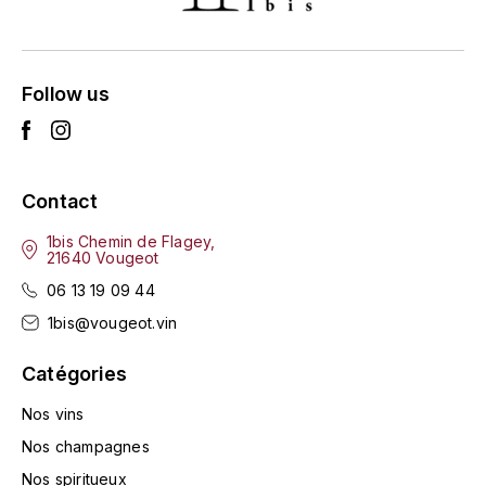
L'ARLOT (DOMAINE DE)
LAFARGE MICHEL
Follow us
LAMARCHE FRANÇOIS
LAMBRAYS (DOMAINE DES)
Contact
LAMY-CAILLAT
1bis Chemin de Flagey,
21640 Vougeot
LAMY HUBERT
06 13 19 09 44
1bis@vougeot.vin
LAMY RENÉ
Catégories
LATOUR LOUIS
Nos vins
Nos champagnes
LAURENT DOMINIQUE
Nos spiritueux