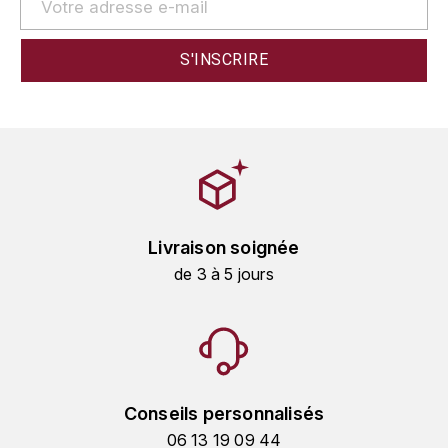
GRAS ALAIN
YUSHAN
GRIVOT JEAN
Z
GROFFIER ROBERT
ZACAPA
GROS A-F
GROS ANNE
Livraison soignée
GUILLON JEAN-MICHEL
de 3 à 5 jours
GUYOT OLIVIER
H
HAEGELEN-JAYER
Conseils personnalisés
HAISMA MARK
06 13 19 09 44