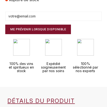
FAUCHON
CHARLOPIN-PARIZOT
LEBLOND LUCIEN
FOUR ROSES
CHASSORNEY (DOMAINE DE)
LEDRU MARIE-NOELLE
G
ME PRÉVENIR LORSQUE DISPONIBLE
CHEURLIN-NOELLAT MAXIME
LOUISE BRISON
GLENMORANGIE
M
CHÂTEAU DE CHARODON
GLEN MORAY
MARCOULT MICHEL
CLAIR BRUNO
GRAND MARNIER
100% des vins
Expédié
100%
MARTINOT FRANÇOISE
CLAIR FRANÇOIS ET DENIS
et spiritueux en
soigneusement
sélectionné par
GUEDES
stock
par nos soins
nos experts
MORET DAVID
CLAVELIER BRUNO
GUILLON
MOËT & CHANDON
H
CLERGET YVON
P
HAMPDEN
DÉTAILS DU PRODUIT
COCHE-DURY
PETERS PIERRE