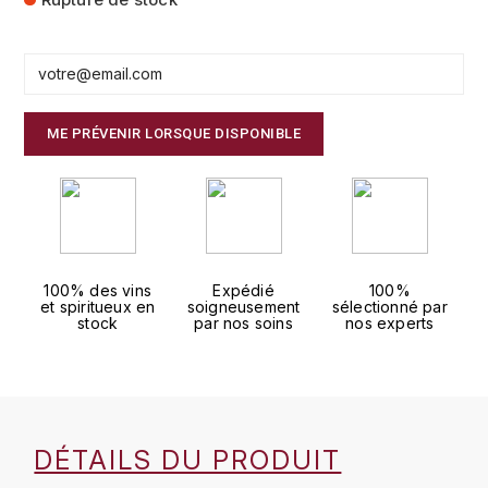
FAUCHON
CHARLOPIN-PARIZOT
LEBLOND LUCIEN
FOUR ROSES
CHASSORNEY (DOMAINE DE)
LEDRU MARIE-NOELLE
G
ME PRÉVENIR LORSQUE DISPONIBLE
CHEURLIN-NOELLAT MAXIME
LOUISE BRISON
GLENMORANGIE
M
CHÂTEAU DE CHARODON
GLEN MORAY
MARCOULT MICHEL
CLAIR BRUNO
GRAND MARNIER
100% des vins
Expédié
100%
MARTINOT FRANÇOISE
CLAIR FRANÇOIS ET DENIS
et spiritueux en
soigneusement
sélectionné par
GUEDES
stock
par nos soins
nos experts
MORET DAVID
CLAVELIER BRUNO
GUILLON
MOËT & CHANDON
H
CLERGET YVON
P
HAMPDEN
DÉTAILS DU PRODUIT
COCHE-DURY
PETERS PIERRE