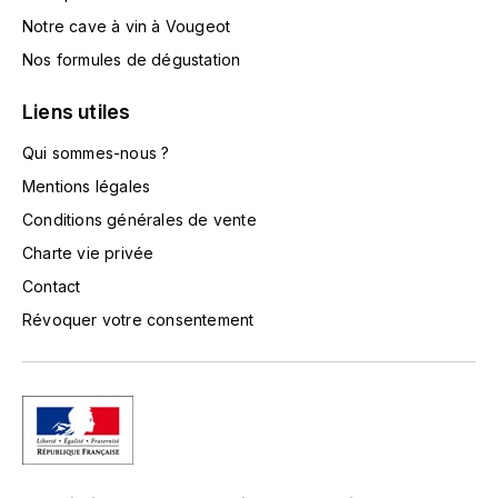
LA VIGNERAIE
Notre cave à vin à Vougeot
Nos formules de dégustation
LECHENEAUT VINCENT
Liens utiles
LEFLAIVE
Qui sommes-nous ?
LE MOINE LUCIEN
Mentions légales
Conditions générales de vente
LEROY
Charte vie privée
Contact
LES HORÉES
Révoquer votre consentement
LIGNIER-MICHELOT VIRGILE
LIGNIER HUBERT
LIVERA PHILIPPE