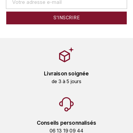
GRAS ALAIN
YUSHAN
GRIVOT JEAN
Z
GROFFIER ROBERT
ZACAPA
GROS A-F
GROS ANNE
Livraison soignée
GUILLON JEAN-MICHEL
de 3 à 5 jours
GUYOT OLIVIER
H
HAEGELEN-JAYER
Conseils personnalisés
HAISMA MARK
06 13 19 09 44