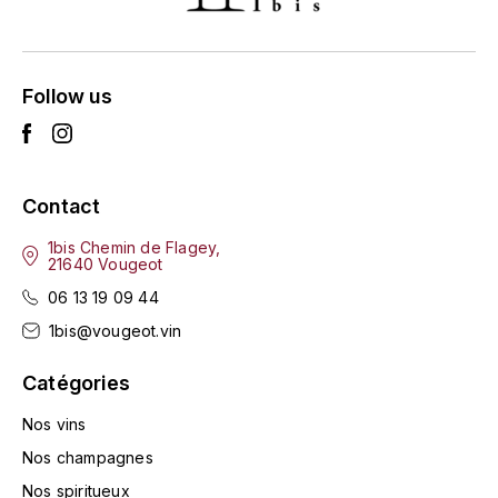
L'ARLOT (DOMAINE DE)
LAFARGE MICHEL
Follow us
LAMARCHE FRANÇOIS
LAMBRAYS (DOMAINE DES)
Contact
LAMY-CAILLAT
1bis Chemin de Flagey,
21640 Vougeot
LAMY HUBERT
06 13 19 09 44
1bis@vougeot.vin
LAMY RENÉ
Catégories
LATOUR LOUIS
Nos vins
Nos champagnes
LAURENT DOMINIQUE
Nos spiritueux