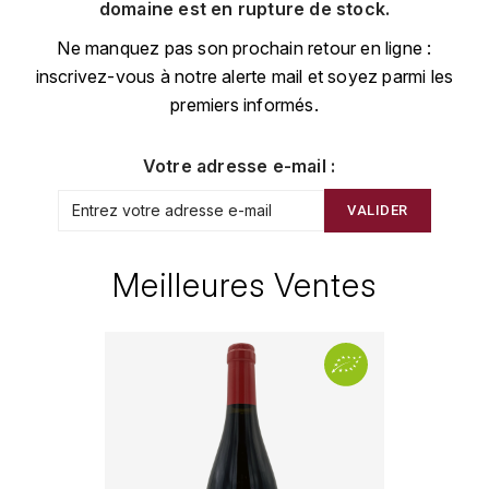
CHAMPAGNE
COLLIN ULYSSE
domaine est en rupture de stock.
BACHELET-MONNOT
BLANTON'S
D
Ne manquez pas son prochain retour en ligne :
CHILI
inscrivez-vous à notre alerte mail et soyez parmi les
BAILLOT ARNAUD
BONNE MÈRE
DEHOURS
premiers informés.
CROATIE
BART
BOTRAN
DEUTZ
E
Votre adresse e-mail :
BERNARD-BONIN
BRISTOL
ESPAGNE
DEVILLE PIERRE
VALIDER
I
BERNSTEIN OLIVIER
BUSHMILLS
DHONDT-GRELLET
ITALIE
Meilleures Ventes
C
BERTHAUT-GERBET
DHONDT ADRIEN
J
CALEM
BICHOT ALBERT
DOMAINE LÉON
JURA
CENTENARIO
L
BIZOT JEAN-YVES
DOM PÉRIGNON
CHARTREUSE
LANGUEDOC
BLAIN-GAGNARD
DUFOUR CHARLES
CHITA