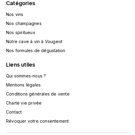
Catégories
TOKINOKA
FOURRIER JEAN-MARIE
Nos vins
V
G
Nos champagnes
VELIER
GARCIA PIERRE-OLIVIER
Nos spiritueux
W
Notre cave à vin à Vougeot
GAUNOUX FRANÇOIS
WATERFORD
Nos formules de dégustation
GAVIGNET PHILIPPE
Liens utiles
WHYTE MACKAY
Qui sommes-nous ?
GEANTET-PANSIOT
WILLIAM GRANT & SON'S
Mentions légales
GIRARDIN PIERRE
WILLIAMS & HUMBERT
Conditions générales de vente
Charte vie privée
GIRARDIN VINCENT
WINDSOR
Contact
Y
GOUGES HENRI
Révoquer votre consentement
YAMAZAKURA