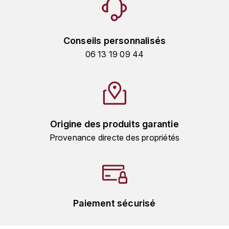
MICHEL COUVREUR
DUBAND DAVID
MONKEY SHOULDER
Conseils personnalisés
DUGAT-PY BERNARD
N
06 13 19 09 44
NIEPORT
DUGAT CLAUDE
NIKKA
DUJAC
O
DUPONT-TISSERANDOT
Origine des produits garantie
ORCINES
Provenance directe des propriétés
DURIEUX YANN
OSMANN
DUROCHÉ
P
E
PENNY BLUE
Paiement sécurisé
ENTE ARNAUD
PLANTATION