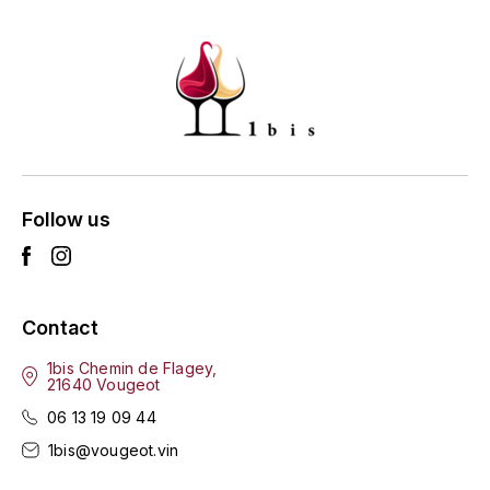
ENTE BENOIT
R
ESMONIN SYLVIE
REAL COMPANIA
EUGÉNIE
ROULOT
EYRE JANE
ROZES
F
S
Follow us
FAIVELEY
SAINT-ETIENNE
T
FAURE NICOLAS
Contact
TAYLOR'S
FELETTIG
1bis Chemin de Flagey,
21640 Vougeot
THE GLENLIVET
FERRET
06 13 19 09 44
TOGOUCHI
1bis@vougeot.vin
FONTAINE-GAGNARD