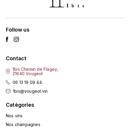
HARMAND-GEOFFROY
HUDELOT-NOELLAT ALAIN
Follow us
HÉRITIERS DU COMTE LAFON
J
JACQUESSON
Contact
1bis Chemin de Flagey,
JADOT LOUIS
21640 Vougeot
06 13 19 09 44
JAYER-GILLES
1bis@vougeot.vin
JEANNOT QUENTIN
Catégories
JOBLOT
Nos vins
Nos champagnes
L