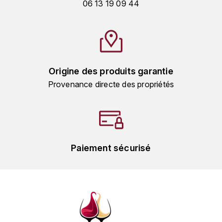
GRAS ALAIN
06 13 19 09 44
YUSHAN
GRIVOT JEAN
Z
GROFFIER ROBERT
ZACAPA
Origine des produits garantie
GROS A-F
Provenance directe des propriétés
GROS ANNE
GUILLON JEAN-MICHEL
GUYOT OLIVIER
Paiement sécurisé
H
HAEGELEN-JAYER
HAISMA MARK