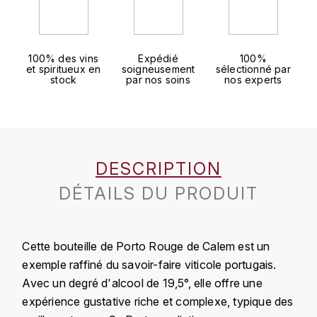
J
COLIN-MOREY PIERRE-YVES
PHILIPPONNAT
J. BALLY
COLIN BRUNO
R
100% des vins
Expédié
100%
J.M
et spiritueux en
soigneusement
sélectionné par
stock
par nos soins
nos experts
ROEDERER LOUIS
COMTE ARMAND
JACK DANIEL'S
S
COMTE GEORGE DE VOGÜÉ
JUAN SANTOS
SAVART FRÉDÉRIC
COMTES LAFON
K
DESCRIPTION
SELOSSE JACQUES
KAVALAN
DÉTAILS DU PRODUIT
COSSARD FRÉDÉRIC
T
KILCHOMAN
TAITTINGER
CRAS (DOMAINE DE LA)
Cette bouteille de Porto Rouge de Calem est un
V
KILKERRAN
CROIX (DOMAINE DES)
exemple raffiné du savoir-faire viticole portugais.
VEUVE CLICQUOT
Avec un degré d'alcool de 19,5°, elle offre une
D
KNOCKANDO
expérience gustative riche et complexe, typique des
VOUETTE & SORBÉE
DAMOY PIERRE