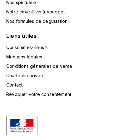
Nos spiritueux
L'ARLOT (DOMAINE DE)
Notre cave à vin à Vougeot
Nos formules de dégustation
LAFARGE MICHEL
Liens utiles
LAMARCHE FRANÇOIS
Qui sommes-nous ?
LAMBRAYS (DOMAINE DES)
Mentions légales
Conditions générales de vente
LAMY-CAILLAT
Charte vie privée
LAMY HUBERT
Contact
Révoquer votre consentement
LAMY RENÉ
LATOUR LOUIS
LAURENT DOMINIQUE