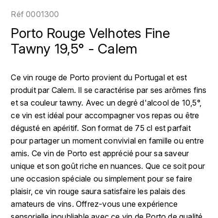
LOIRE
BOILLOT GUILLAUME
DUFOUR JULIE
Réf
0001300
P
CHRISTIAN DROUIN
H
Porto Rouge Velhotes Fine
BOILLOT HENRI
PROVENCE
CLÉMENT
Tawny 19,5° - Calem
HENIN ROMAIN
BOISSON ANNE
PYRÉNÉES
COLOMA
HORIOT SERGE ET OLIVIER
Ce vin rouge de Porto provient du Portugal et est
BOUVIER RENÉ
R
produit par Calem. Il se caractérise par ses arômes fins
CUBANEY
HÉBRART
RHÔNE
et sa couleur tawny. Avec un degré d'alcool de 10,5°,
BOUVIER RÉGIS
D
K
ce vin est idéal pour accompagner vos repas ou être
S
BRUGNOT JEAN
dégusté en apéritif. Son format de 75 cl est parfait
DIPLOMATICO
KRUG
SAVOIE
pour partager un moment convivial en famille ou entre
C
L
DUNCAN TAYLOR
amis. Ce vin de Porto est apprécié pour sa saveur
SUISSE
CARILLON FRANÇOIS
unique et son goût riche en nuances. Que ce soit pour
LANSON
E
une occasion spéciale ou simplement pour se faire
U
CATHIARD SYLVAIN
EL RON PROHIBIDO
plaisir, ce vin rouge saura satisfaire les palais des
LAURENT-PERRIER
USA
amateurs de vins. Offrez-vous une expérience
F
CHAMPY BORIS
LAVAL GEORGES
sensorielle inoubliable avec ce vin de Porto de qualité