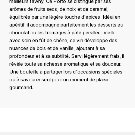
meilleurs tawny. Ce Porto se distingue par ses
KROHN
arômes de fruits secs, de noix et de caramel,
DANCER VINCENT
L
équilibrés par une légère touche d'épices. Idéal en
apéritif, il accompagne parfaitement les desserts au
LA MAISON DU WHISKY
DAUVISSAT VINCENT
chocolat ou les fromages à pâte persillée. Vieilli
avec soin en fût de chêne, ce vin développe des
LINDRUM
DELAGRANGE BERNARD
nuances de bois et de vanille, ajoutant à sa
profondeur et à sa subtilité. Servi légèrement frais, il
LONGMORN
DELARCHE MARIUS
révèle toute sa richesse aromatique et sa douceur.
M
Une bouteille à partager lors d'occasions spéciales
DESAUNAY-BISSEY
ou à savourer seul pour un moment de plaisir
MACALLAN
gourmand.
DE VILLAINE (DOMAINE DE)
MAC MALDEN
DOMAINE DE LA BONGRAN
MALTECO
Pays
Portugal
DOMAINE FOURRIER
MESSIAS
Domaine
Calem
DROUHIN JOSEPH