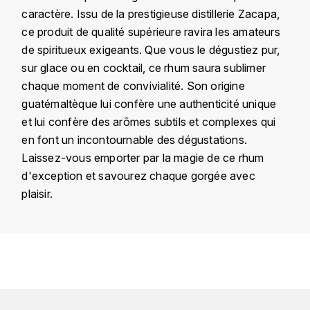
KROHN
caractère. Issu de la prestigieuse distillerie Zacapa,
ce produit de qualité supérieure ravira les amateurs
DANCER VINCENT
L
de spiritueux exigeants. Que vous le dégustiez pur,
LA MAISON DU WHISKY
DAUVISSAT VINCENT
sur glace ou en cocktail, ce rhum saura sublimer
chaque moment de convivialité. Son origine
LINDRUM
DELAGRANGE BERNARD
guatémaltèque lui confère une authenticité unique
et lui confère des arômes subtils et complexes qui
LONGMORN
DELARCHE MARIUS
en font un incontournable des dégustations.
M
Laissez-vous emporter par la magie de ce rhum
DESAUNAY-BISSEY
d'exception et savourez chaque gorgée avec
MACALLAN
plaisir.
DE VILLAINE (DOMAINE DE)
MAC MALDEN
DOMAINE DE LA BONGRAN
Pays
Guatemala
MALTECO
DOMAINE FOURRIER
Domaine
Zacapa
MESSIAS
Appellation
Rhum
DROUHIN JOSEPH