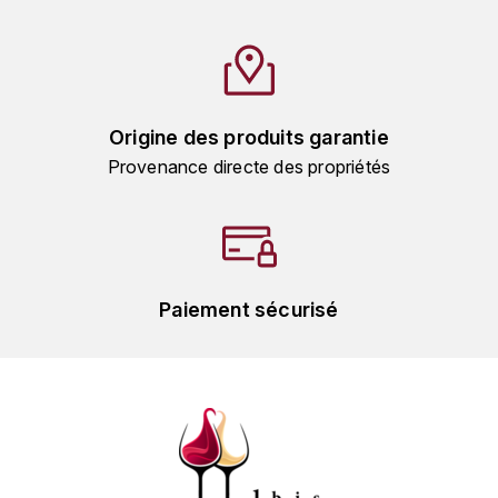
GRAS ALAIN
YUSHAN
GRIVOT JEAN
Z
GROFFIER ROBERT
ZACAPA
Origine des produits garantie
Provenance directe des propriétés
GROS A-F
GROS ANNE
GUILLON JEAN-MICHEL
Paiement sécurisé
GUYOT OLIVIER
H
HAEGELEN-JAYER
HAISMA MARK