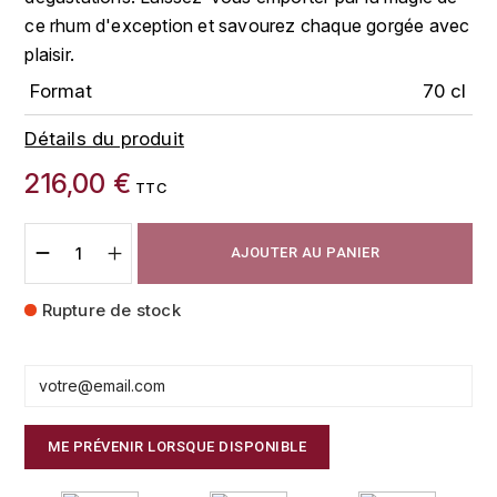
FAUCHON
ce rhum d'exception et savourez chaque gorgée avec
CHARLOPIN-PARIZOT
LEBLOND LUCIEN
plaisir.
FOUR ROSES
Format
70 cl
CHASSORNEY (DOMAINE DE)
LEDRU MARIE-NOELLE
G
Détails du produit
CHEURLIN-NOELLAT MAXIME
LOUISE BRISON
GLENMORANGIE
216,00 €
TTC
M
CHÂTEAU DE CHARODON
GLEN MORAY
MARCOULT MICHEL
AJOUTER AU PANIER
CLAIR BRUNO
GRAND MARNIER
MARTINOT FRANÇOISE
Rupture de stock
CLAIR FRANÇOIS ET DENIS
GUEDES
MORET DAVID
CLAVELIER BRUNO
GUILLON
MOËT & CHANDON
H
CLERGET YVON
P
ME PRÉVENIR LORSQUE DISPONIBLE
HAMPDEN
COCHE-DURY
PETERS PIERRE