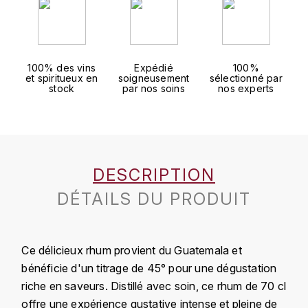
J
COLIN-MOREY PIERRE-YVES
PHILIPPONNAT
J. BALLY
COLIN BRUNO
R
J.M
100% des vins
Expédié
100%
et spiritueux en
soigneusement
sélectionné par
ROEDERER LOUIS
COMTE ARMAND
stock
par nos soins
nos experts
JACK DANIEL'S
S
COMTE GEORGE DE VOGÜÉ
JUAN SANTOS
SAVART FRÉDÉRIC
COMTES LAFON
K
SELOSSE JACQUES
DESCRIPTION
KAVALAN
COSSARD FRÉDÉRIC
T
DÉTAILS DU PRODUIT
KILCHOMAN
TAITTINGER
CRAS (DOMAINE DE LA)
V
Ce délicieux rhum provient du Guatemala et
KILKERRAN
CROIX (DOMAINE DES)
bénéficie d'un titrage de 45° pour une dégustation
VEUVE CLICQUOT
D
KNOCKANDO
riche en saveurs. Distillé avec soin, ce rhum de 70 cl
offre une expérience gustative intense et pleine de
VOUETTE & SORBÉE
DAMOY PIERRE