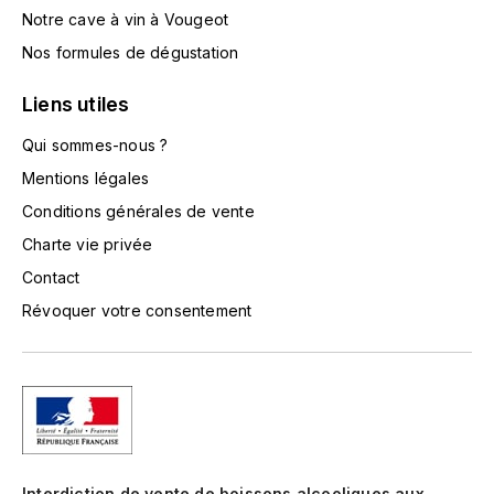
Notre cave à vin à Vougeot
L'ARLOT (DOMAINE DE)
Nos formules de dégustation
LAFARGE MICHEL
Liens utiles
LAMARCHE FRANÇOIS
Qui sommes-nous ?
Mentions légales
LAMBRAYS (DOMAINE DES)
Conditions générales de vente
LAMY-CAILLAT
Charte vie privée
Contact
LAMY HUBERT
Révoquer votre consentement
LAMY RENÉ
LATOUR LOUIS
LAURENT DOMINIQUE
Interdiction de vente de boissons alcooliques aux