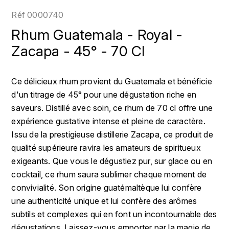
LOIRE
BOILLOT GUILLAUME
DUFOUR JULIE
Réf
0000740
P
CHRISTIAN DROUIN
H
Rhum Guatemala - Royal -
BOILLOT HENRI
PROVENCE
CLÉMENT
Zacapa - 45° - 70 Cl
HENIN ROMAIN
BOISSON ANNE
PYRÉNÉES
COLOMA
HORIOT SERGE ET OLIVIER
Ce délicieux rhum provient du Guatemala et bénéficie
BOUVIER RENÉ
R
d'un titrage de 45° pour une dégustation riche en
CUBANEY
HÉBRART
RHÔNE
saveurs. Distillé avec soin, ce rhum de 70 cl offre une
BOUVIER RÉGIS
D
K
expérience gustative intense et pleine de caractère.
S
BRUGNOT JEAN
Issu de la prestigieuse distillerie Zacapa, ce produit de
DIPLOMATICO
KRUG
SAVOIE
qualité supérieure ravira les amateurs de spiritueux
C
L
DUNCAN TAYLOR
exigeants. Que vous le dégustiez pur, sur glace ou en
SUISSE
CARILLON FRANÇOIS
cocktail, ce rhum saura sublimer chaque moment de
LANSON
E
convivialité. Son origine guatémaltèque lui confère
U
CATHIARD SYLVAIN
EL RON PROHIBIDO
une authenticité unique et lui confère des arômes
LAURENT-PERRIER
USA
subtils et complexes qui en font un incontournable des
F
CHAMPY BORIS
LAVAL GEORGES
dégustations. Laissez-vous emporter par la magie de