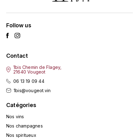
HARMAND-GEOFFROY
HUDELOT-NOELLAT ALAIN
Follow us
HÉRITIERS DU COMTE LAFON
J
Contact
JACQUESSON
1bis Chemin de Flagey,
21640 Vougeot
JADOT LOUIS
06 13 19 09 44
1bis@vougeot.vin
JAYER-GILLES
Catégories
JEANNOT QUENTIN
Nos vins
JOBLOT
Nos champagnes
L
Nos spiritueux