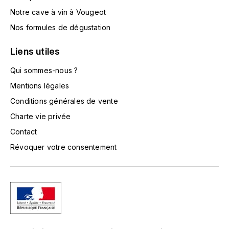
L'ARLOT (DOMAINE DE)
Notre cave à vin à Vougeot
Nos formules de dégustation
LAFARGE MICHEL
Liens utiles
LAMARCHE FRANÇOIS
Qui sommes-nous ?
LAMBRAYS (DOMAINE DES)
Mentions légales
Conditions générales de vente
LAMY-CAILLAT
Charte vie privée
Contact
LAMY HUBERT
Révoquer votre consentement
LAMY RENÉ
LATOUR LOUIS
LAURENT DOMINIQUE