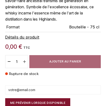
savoir-faire ancestral transmis de génération en
FAUCHON
génération. Symbole de l'excellence écossaise, ce
CHARLOPIN-PARIZOT
LEBLOND LUCIEN
whisky incarne l'essence même de l'art de la
FOUR ROSES
distillation dans les Highlands.
CHASSORNEY (DOMAINE DE)
LEDRU MARIE-NOELLE
G
Format
Bouteille - 75 cl
CHEURLIN-NOELLAT MAXIME
LOUISE BRISON
GLENMORANGIE
Détails du produit
M
CHÂTEAU DE CHARODON
GLEN MORAY
0,00 €
TTC
MARCOULT MICHEL
CLAIR BRUNO
GRAND MARNIER
AJOUTER AU PANIER
MARTINOT FRANÇOISE
CLAIR FRANÇOIS ET DENIS
GUEDES
Rupture de stock
MORET DAVID
CLAVELIER BRUNO
GUILLON
MOËT & CHANDON
H
CLERGET YVON
P
HAMPDEN
COCHE-DURY
ME PRÉVENIR LORSQUE DISPONIBLE
PETERS PIERRE