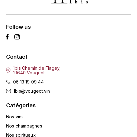
HARMAND-GEOFFROY
HUDELOT-NOELLAT ALAIN
Follow us
HÉRITIERS DU COMTE LAFON
J
Contact
JACQUESSON
1bis Chemin de Flagey,
21640 Vougeot
JADOT LOUIS
06 13 19 09 44
JAYER-GILLES
1bis@vougeot.vin
JEANNOT QUENTIN
Catégories
Nos vins
JOBLOT
Nos champagnes
L
Nos spiritueux