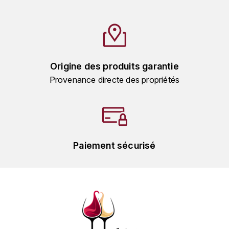
GRAS ALAIN
YUSHAN
GRIVOT JEAN
Z
GROFFIER ROBERT
ZACAPA
Origine des produits garantie
GROS A-F
Provenance directe des propriétés
GROS ANNE
GUILLON JEAN-MICHEL
Paiement sécurisé
GUYOT OLIVIER
H
HAEGELEN-JAYER
HAISMA MARK