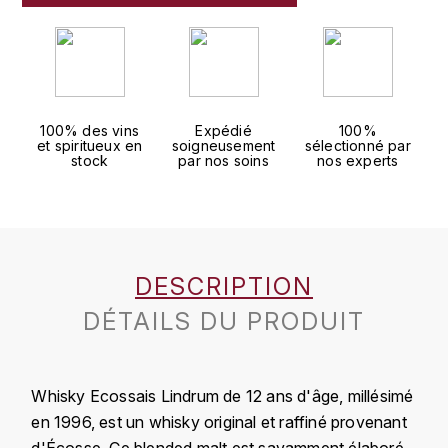
J
COLIN-MOREY PIERRE-YVES
PHILIPPONNAT
J. BALLY
COLIN BRUNO
R
J.M
ROEDERER LOUIS
COMTE ARMAND
100% des vins
Expédié
100%
JACK DANIEL'S
et spiritueux en
soigneusement
sélectionné par
S
stock
par nos soins
nos experts
COMTE GEORGE DE VOGÜÉ
JUAN SANTOS
SAVART FRÉDÉRIC
COMTES LAFON
K
SELOSSE JACQUES
KAVALAN
COSSARD FRÉDÉRIC
DESCRIPTION
T
KILCHOMAN
DÉTAILS DU PRODUIT
TAITTINGER
CRAS (DOMAINE DE LA)
V
KILKERRAN
CROIX (DOMAINE DES)
Whisky Ecossais Lindrum de 12 ans d'âge, millésimé
VEUVE CLICQUOT
D
KNOCKANDO
en 1996, est un whisky original et raffiné provenant
VOUETTE & SORBÉE
DAMOY PIERRE
d'Écosse. Ce blended malt est savamment élaboré