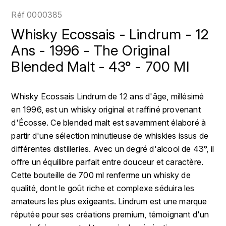
LOIRE
BOILLOT GUILLAUME
DUFOUR JULIE
Réf
0000385
P
CHRISTIAN DROUIN
H
Whisky Ecossais - Lindrum - 12
BOILLOT HENRI
PROVENCE
CLÉMENT
Ans - 1996 - The Original
HENIN ROMAIN
BOISSON ANNE
Blended Malt - 43° - 700 Ml
PYRÉNÉES
COLOMA
HORIOT SERGE ET OLIVIER
BOUVIER RENÉ
R
CUBANEY
Whisky Ecossais Lindrum de 12 ans d'âge, millésimé
HÉBRART
RHÔNE
BOUVIER RÉGIS
en 1996, est un whisky original et raffiné provenant
D
K
S
d'Écosse. Ce blended malt est savamment élaboré à
BRUGNOT JEAN
DIPLOMATICO
partir d'une sélection minutieuse de whiskies issus de
KRUG
SAVOIE
différentes distilleries. Avec un degré d'alcool de 43°, il
C
L
DUNCAN TAYLOR
offre un équilibre parfait entre douceur et caractère.
SUISSE
CARILLON FRANÇOIS
LANSON
Cette bouteille de 700 ml renferme un whisky de
E
U
qualité, dont le goût riche et complexe séduira les
CATHIARD SYLVAIN
EL RON PROHIBIDO
LAURENT-PERRIER
amateurs les plus exigeants. Lindrum est une marque
USA
réputée pour ses créations premium, témoignant d'un
F
CHAMPY BORIS
LAVAL GEORGES