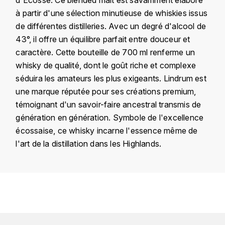
KROHN
à partir d'une sélection minutieuse de whiskies issus
DANCER VINCENT
de différentes distilleries. Avec un degré d'alcool de
L
43°, il offre un équilibre parfait entre douceur et
LA MAISON DU WHISKY
DAUVISSAT VINCENT
caractère. Cette bouteille de 700 ml renferme un
whisky de qualité, dont le goût riche et complexe
LINDRUM
DELAGRANGE BERNARD
séduira les amateurs les plus exigeants. Lindrum est
une marque réputée pour ses créations premium,
LONGMORN
DELARCHE MARIUS
témoignant d'un savoir-faire ancestral transmis de
M
génération en génération. Symbole de l'excellence
DESAUNAY-BISSEY
écossaise, ce whisky incarne l'essence même de
MACALLAN
l'art de la distillation dans les Highlands.
DE VILLAINE (DOMAINE DE)
MAC MALDEN
DOMAINE DE LA BONGRAN
MALTECO
Pays
Écosse
DOMAINE FOURRIER
Domaine
Lindrum
MESSIAS
DROUHIN JOSEPH
Appellation
Whisky