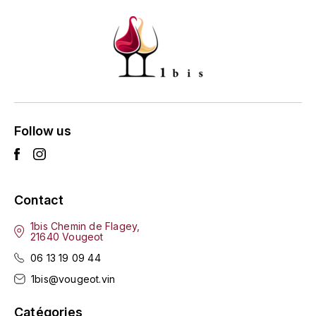
HARMAND-GEOFFROY
HUDELOT-NOELLAT ALAIN
HÉRITIERS DU COMTE LAFON
J
Follow us
JACQUESSON
JADOT LOUIS
Contact
JAYER-GILLES
1bis Chemin de Flagey,
21640 Vougeot
JEANNOT QUENTIN
06 13 19 09 44
JOBLOT
1bis@vougeot.vin
L
Catégories