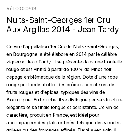
LOIRE
BOILLOT GUILLAUME
DUFOUR JULIE
Réf
0000368
P
CHRISTIAN DROUIN
H
Nuits-Saint-Georges 1er Cru
BOILLOT HENRI
PROVENCE
CLÉMENT
Aux Argillas 2014 - Jean Tardy
HENIN ROMAIN
BOISSON ANNE
PYRÉNÉES
COLOMA
HORIOT SERGE ET OLIVIER
Ce vin d'appellation 1er Cru de Nuits-Saint-Georges,
BOUVIER RENÉ
R
en Bourgogne, a été élaboré en 2014 par le célèbre
CUBANEY
HÉBRART
RHÔNE
vigneron Jean Tardy. Il se présente dans une bouteille
BOUVIER RÉGIS
D
K
rouge et est vinifié à partir de 100% de Pinot noir,
S
BRUGNOT JEAN
cépage emblématique de la région. Doté d'une robe
DIPLOMATICO
KRUG
SAVOIE
rouge profonde, il offre des arômes complexes de
C
L
DUNCAN TAYLOR
fruits rouges et d'épices, typiques des vins de
SUISSE
CARILLON FRANÇOIS
Bourgogne. En bouche, il se distingue par sa structure
LANSON
E
élégante et sa finale longue et persistante. Ce vin de
U
CATHIARD SYLVAIN
EL RON PROHIBIDO
caractère, produit en France, est idéal pour
LAURENT-PERRIER
USA
accompagner des plats raffinés, tels que des viandes
F
CHAMPY BORIS
LAVAL GEORGES
grillées ou des fromages affinés. Elevé avec soin, il