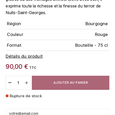
FAUCHON
exprime toute la richesse et la finesse du terroir de
CHARLOPIN-PARIZOT
LEBLOND LUCIEN
Nuits-Saint-Georges.
FOUR ROSES
CHASSORNEY (DOMAINE DE)
Région
Bourgogne
LEDRU MARIE-NOELLE
G
CHEURLIN-NOELLAT MAXIME
Couleur
Rouge
LOUISE BRISON
GLENMORANGIE
Format
Bouteille - 75 cl
M
CHÂTEAU DE CHARODON
GLEN MORAY
Détails du produit
MARCOULT MICHEL
CLAIR BRUNO
GRAND MARNIER
90,00 €
TTC
MARTINOT FRANÇOISE
CLAIR FRANÇOIS ET DENIS
GUEDES
MORET DAVID
AJOUTER AU PANIER
CLAVELIER BRUNO
GUILLON
MOËT & CHANDON
Rupture de stock
H
CLERGET YVON
P
HAMPDEN
COCHE-DURY
PETERS PIERRE