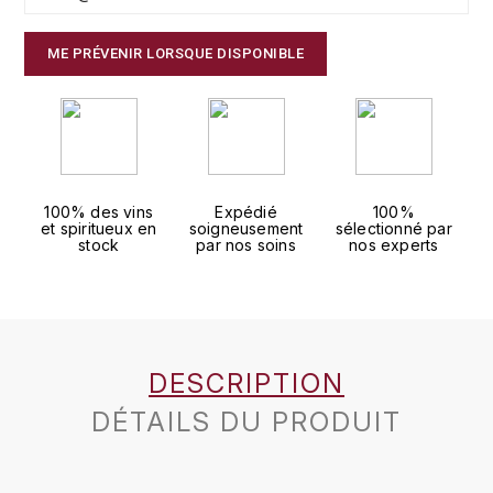
J
COLIN-MOREY PIERRE-YVES
PHILIPPONNAT
J. BALLY
ME PRÉVENIR LORSQUE DISPONIBLE
COLIN BRUNO
R
J.M
ROEDERER LOUIS
COMTE ARMAND
JACK DANIEL'S
S
COMTE GEORGE DE VOGÜÉ
JUAN SANTOS
100% des vins
Expédié
100%
SAVART FRÉDÉRIC
et spiritueux en
soigneusement
sélectionné par
stock
par nos soins
nos experts
COMTES LAFON
K
SELOSSE JACQUES
KAVALAN
COSSARD FRÉDÉRIC
T
KILCHOMAN
TAITTINGER
CRAS (DOMAINE DE LA)
DESCRIPTION
V
KILKERRAN
CROIX (DOMAINE DES)
DÉTAILS DU PRODUIT
VEUVE CLICQUOT
D
KNOCKANDO
VOUETTE & SORBÉE
DAMOY PIERRE