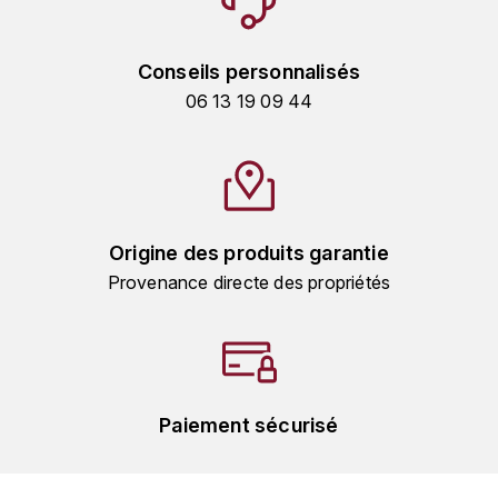
GRAS ALAIN
YUSHAN
GRIVOT JEAN
Conseils personnalisés
Z
06 13 19 09 44
GROFFIER ROBERT
ZACAPA
GROS A-F
GROS ANNE
Origine des produits garantie
GUILLON JEAN-MICHEL
Provenance directe des propriétés
GUYOT OLIVIER
H
HAEGELEN-JAYER
Paiement sécurisé
HAISMA MARK