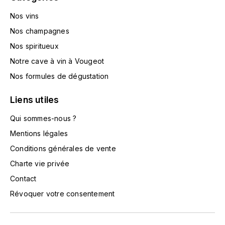
L'ARLOT (DOMAINE DE)
Nos vins
Nos champagnes
LAFARGE MICHEL
Nos spiritueux
LAMARCHE FRANÇOIS
Notre cave à vin à Vougeot
Nos formules de dégustation
LAMBRAYS (DOMAINE DES)
Liens utiles
LAMY-CAILLAT
Qui sommes-nous ?
LAMY HUBERT
Mentions légales
Conditions générales de vente
LAMY RENÉ
Charte vie privée
Contact
LATOUR LOUIS
Révoquer votre consentement
LAURENT DOMINIQUE