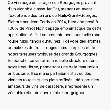
Ce vin rouge de la région de Bourgogne provient
KROHN
d'un vignoble classé 1er Cru, mettant en avant
DANCER VINCENT
L
l'excellence des terroirs de Nuits-Saint-Georges.
Élaboré par Jean Tardy en 2014, il est composé à
LA MAISON DU WHISKY
DAUVISSAT VINCENT
100% de Pinot Noir, cépage emblématique de cette
LINDRUM
appellation. À l'il, il se présente avec une belle robe
DELAGRANGE BERNARD
rouge rubis, tandis qu'au nez, il dévoile des arômes
LONGMORN
complexes de fruits rouges mûrs, d'épices et de
DELARCHE MARIUS
notes terreuses typiques des grands Bourgognes.
M
En bouche, ce vin offre une belle structure et une
DESAUNAY-BISSEY
MACALLAN
acidité équilibrée, permettant une belle maturation
DE VILLAINE (DOMAINE DE)
en bouteille. Il se marie parfaitement avec des
MAC MALDEN
viandes rouges et des plats raffinés. Idéal pour les
DOMAINE DE LA BONGRAN
amateurs de vins de caractère, il représente un
MALTECO
véritable reflet du savoir-faire bourguignon.
DOMAINE FOURRIER
MESSIAS
DROUHIN JOSEPH