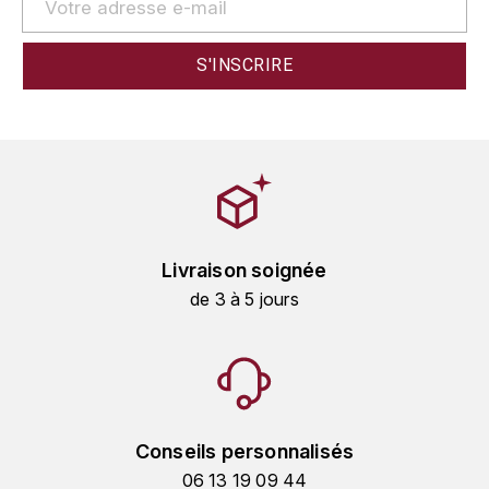
GRAS ALAIN
YUSHAN
GRIVOT JEAN
Z
GROFFIER ROBERT
ZACAPA
GROS A-F
GROS ANNE
Livraison soignée
GUILLON JEAN-MICHEL
de 3 à 5 jours
GUYOT OLIVIER
H
HAEGELEN-JAYER
Conseils personnalisés
HAISMA MARK
06 13 19 09 44