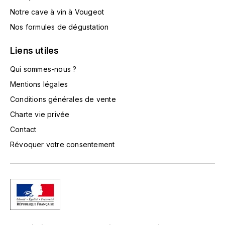
LA VIGNERAIE
Notre cave à vin à Vougeot
Nos formules de dégustation
LECHENEAUT VINCENT
Liens utiles
LEFLAIVE
Qui sommes-nous ?
LE MOINE LUCIEN
Mentions légales
Conditions générales de vente
LEROY
Charte vie privée
Contact
LES HORÉES
Révoquer votre consentement
LIGNIER-MICHELOT VIRGILE
LIGNIER HUBERT
LIVERA PHILIPPE