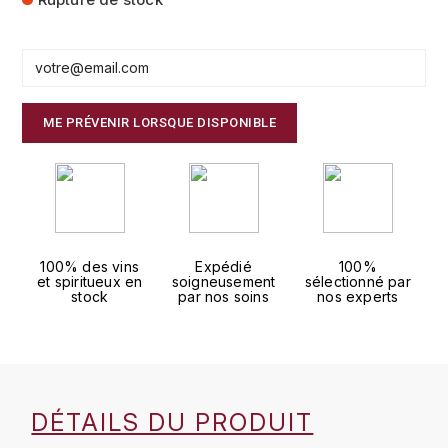
FAUCHON
CHARLOPIN-PARIZOT
LEBLOND LUCIEN
FOUR ROSES
CHASSORNEY (DOMAINE DE)
LEDRU MARIE-NOELLE
G
ME PRÉVENIR LORSQUE DISPONIBLE
CHEURLIN-NOELLAT MAXIME
LOUISE BRISON
GLENMORANGIE
M
CHÂTEAU DE CHARODON
GLEN MORAY
MARCOULT MICHEL
CLAIR BRUNO
GRAND MARNIER
100% des vins
Expédié
100%
MARTINOT FRANÇOISE
CLAIR FRANÇOIS ET DENIS
et spiritueux en
soigneusement
sélectionné par
GUEDES
stock
par nos soins
nos experts
MORET DAVID
CLAVELIER BRUNO
GUILLON
MOËT & CHANDON
H
CLERGET YVON
P
HAMPDEN
DÉTAILS DU PRODUIT
COCHE-DURY
PETERS PIERRE