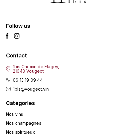
L'ARLOT (DOMAINE DE)
LAFARGE MICHEL
Follow us
LAMARCHE FRANÇOIS
LAMBRAYS (DOMAINE DES)
Contact
LAMY-CAILLAT
1bis Chemin de Flagey,
21640 Vougeot
LAMY HUBERT
06 13 19 09 44
1bis@vougeot.vin
LAMY RENÉ
Catégories
LATOUR LOUIS
Nos vins
Nos champagnes
LAURENT DOMINIQUE
Nos spiritueux