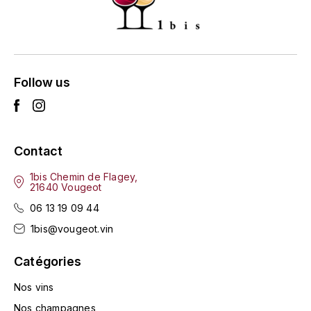
L'ARLOT (DOMAINE DE)
LAFARGE MICHEL
Follow us
LAMARCHE FRANÇOIS
LAMBRAYS (DOMAINE DES)
Contact
LAMY-CAILLAT
1bis Chemin de Flagey,
LAMY HUBERT
21640 Vougeot
06 13 19 09 44
LAMY RENÉ
1bis@vougeot.vin
LATOUR LOUIS
Catégories
LAURENT DOMINIQUE
Nos vins
Nos champagnes