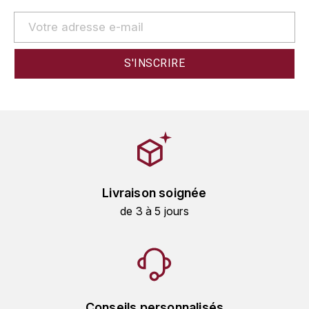
GRAS ALAIN
YUSHAN
GRIVOT JEAN
Z
GROFFIER ROBERT
ZACAPA
GROS A-F
GROS ANNE
GUILLON JEAN-MICHEL
Livraison soignée
GUYOT OLIVIER
de 3 à 5 jours
H
HAEGELEN-JAYER
HAISMA MARK
Conseils personnalisés