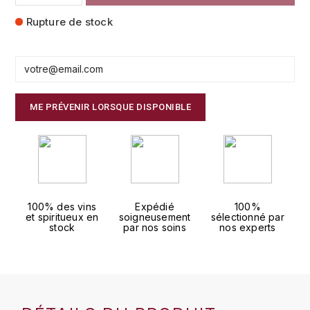
FAUCHON
Rupture de stock
CHARLOPIN-PARIZOT
LEBLOND LUCIEN
FOUR ROSES
CHASSORNEY (DOMAINE DE)
LEDRU MARIE-NOELLE
G
CHEURLIN-NOELLAT MAXIME
LOUISE BRISON
GLENMORANGIE
ME PRÉVENIR LORSQUE DISPONIBLE
M
CHÂTEAU DE CHARODON
GLEN MORAY
MARCOULT MICHEL
CLAIR BRUNO
GRAND MARNIER
MARTINOT FRANÇOISE
CLAIR FRANÇOIS ET DENIS
GUEDES
100% des vins
Expédié
100%
et spiritueux en
soigneusement
sélectionné par
MORET DAVID
CLAVELIER BRUNO
stock
par nos soins
nos experts
GUILLON
MOËT & CHANDON
H
CLERGET YVON
P
HAMPDEN
COCHE-DURY
PETERS PIERRE