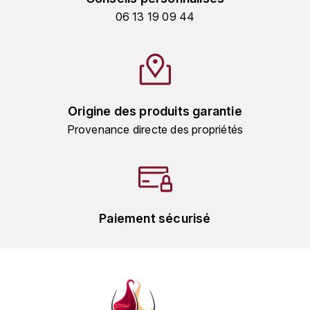
HARMAND-GEOFFROY
06 13 19 09 44
HUDELOT-NOELLAT ALAIN
HÉRITIERS DU COMTE LAFON
J
Origine des produits garantie
Provenance directe des propriétés
JACQUESSON
JADOT LOUIS
JAYER-GILLES
Paiement sécurisé
JEANNOT QUENTIN
JOBLOT
L