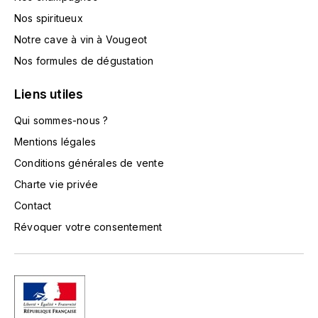
LA VIGNERAIE
Nos spiritueux
Notre cave à vin à Vougeot
LECHENEAUT VINCENT
Nos formules de dégustation
LEFLAIVE
Liens utiles
LE MOINE LUCIEN
Qui sommes-nous ?
Mentions légales
LEROY
Conditions générales de vente
LES HORÉES
Charte vie privée
Contact
LIGNIER-MICHELOT VIRGILE
Révoquer votre consentement
LIGNIER HUBERT
LIVERA PHILIPPE