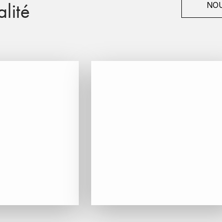
lité
NOU