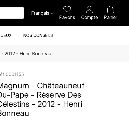
Français
Favoris
Compte
Panier
TUEUX
NOS CONSEILS
 - 2012 - Henri Bonneau
éf
0001155
Magnum - Châteauneuf-
Du-Pape - Réserve Des
Célestins - 2012 - Henri
Bonneau