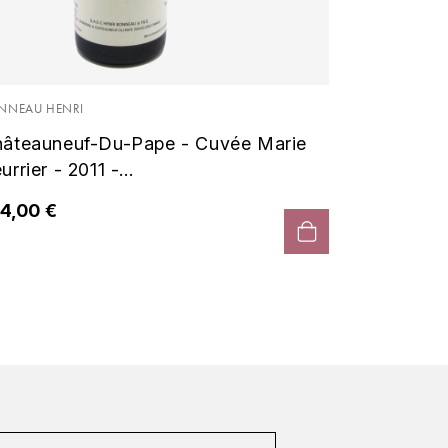
BONNEAU 
Châtea
Beurrier
NNEAU HENRI
âteauneuf-Du-Pape - Cuvée Marie
132,00
urrier - 2011 -...
4,00 €