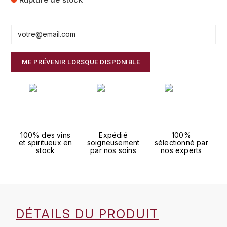
FAUCHON
CHARLOPIN-PARIZOT
LEBLOND LUCIEN
FOUR ROSES
CHASSORNEY (DOMAINE DE)
LEDRU MARIE-NOELLE
G
ME PRÉVENIR LORSQUE DISPONIBLE
CHEURLIN-NOELLAT MAXIME
LOUISE BRISON
GLENMORANGIE
M
CHÂTEAU DE CHARODON
GLEN MORAY
MARCOULT MICHEL
CLAIR BRUNO
GRAND MARNIER
100% des vins
Expédié
100%
MARTINOT FRANÇOISE
CLAIR FRANÇOIS ET DENIS
et spiritueux en
soigneusement
sélectionné par
GUEDES
stock
par nos soins
nos experts
MORET DAVID
CLAVELIER BRUNO
GUILLON
MOËT & CHANDON
H
CLERGET YVON
P
HAMPDEN
DÉTAILS DU PRODUIT
COCHE-DURY
PETERS PIERRE