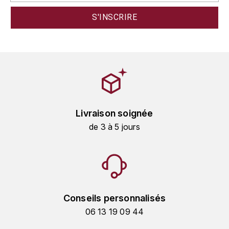
GRAS ALAIN
YUSHAN
GRIVOT JEAN
Z
GROFFIER ROBERT
ZACAPA
GROS A-F
GROS ANNE
Livraison soignée
de 3 à 5 jours
GUILLON JEAN-MICHEL
GUYOT OLIVIER
H
HAEGELEN-JAYER
Conseils personnalisés
06 13 19 09 44
HAISMA MARK