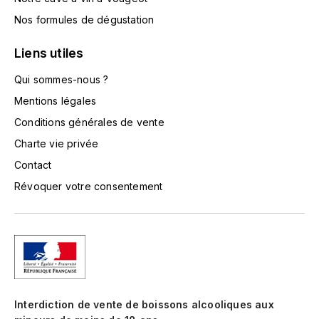
LA VIGNERAIE
Nos formules de dégustation
LECHENEAUT VINCENT
Liens utiles
LEFLAIVE
Qui sommes-nous ?
Mentions légales
LE MOINE LUCIEN
Conditions générales de vente
Charte vie privée
LEROY
Contact
LES HORÉES
Révoquer votre consentement
LIGNIER-MICHELOT VIRGILE
LIGNIER HUBERT
LIVERA PHILIPPE
Interdiction de vente de boissons alcooliques aux