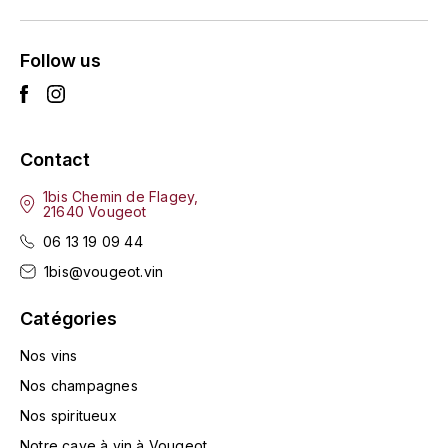
L'ARLOT (DOMAINE DE)
Follow us
LAFARGE MICHEL
LAMARCHE FRANÇOIS
Contact
LAMBRAYS (DOMAINE DES)
1bis Chemin de Flagey,
21640 Vougeot
LAMY-CAILLAT
06 13 19 09 44
LAMY HUBERT
1bis@vougeot.vin
LAMY RENÉ
Catégories
Nos vins
LATOUR LOUIS
Nos champagnes
LAURENT DOMINIQUE
Nos spiritueux
Notre cave à vin à Vougeot