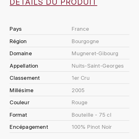
DÉTAILS DU PRODUIT
J
COLIN-MOREY PIERRE-YVES
PHILIPPONNAT
J. BALLY
COLIN BRUNO
R
J.M
Pays
France
ROEDERER LOUIS
COMTE ARMAND
Région
Bourgogne
JACK DANIEL'S
S
Domaine
Mugneret-Gibourg
COMTE GEORGE DE VOGÜÉ
JUAN SANTOS
SAVART FRÉDÉRIC
Appellation
Nuits-Saint-Georges
COMTES LAFON
K
SELOSSE JACQUES
Classement
1er Cru
KAVALAN
COSSARD FRÉDÉRIC
T
Millésime
2005
KILCHOMAN
TAITTINGER
CRAS (DOMAINE DE LA)
Couleur
Rouge
V
KILKERRAN
Format
Bouteille - 75 cl
CROIX (DOMAINE DES)
VEUVE CLICQUOT
D
Encépagement
100% Pinot Noir
KNOCKANDO
VOUETTE & SORBÉE
DAMOY PIERRE