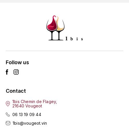
GRAS ALAIN
YUSHAN
GRIVOT JEAN
Z
GROFFIER ROBERT
ZACAPA
GROS A-F
GROS ANNE
Follow us
GUILLON JEAN-MICHEL
GUYOT OLIVIER
Contact
H
1bis Chemin de Flagey,
21640 Vougeot
HAEGELEN-JAYER
06 13 19 09 44
HAISMA MARK
1bis@vougeot.vin