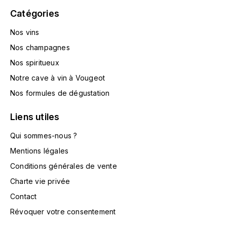
HARMAND-GEOFFROY
Catégories
Nos vins
HUDELOT-NOELLAT ALAIN
Nos champagnes
HÉRITIERS DU COMTE LAFON
Nos spiritueux
Notre cave à vin à Vougeot
J
Nos formules de dégustation
JACQUESSON
Liens utiles
JADOT LOUIS
Qui sommes-nous ?
JAYER-GILLES
Mentions légales
Conditions générales de vente
JEANNOT QUENTIN
Charte vie privée
Contact
JOBLOT
Révoquer votre consentement
L