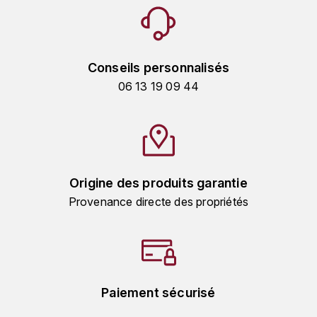
TOKINOKA
FOURRIER JEAN-MARIE
V
G
VELIER
Conseils personnalisés
GARCIA PIERRE-OLIVIER
06 13 19 09 44
W
GAUNOUX FRANÇOIS
WATERFORD
GAVIGNET PHILIPPE
WHYTE MACKAY
GEANTET-PANSIOT
Origine des produits garantie
WILLIAM GRANT & SON'S
Provenance directe des propriétés
GIRARDIN PIERRE
WILLIAMS & HUMBERT
GIRARDIN VINCENT
WINDSOR
Y
GOUGES HENRI
Paiement sécurisé
YAMAZAKURA