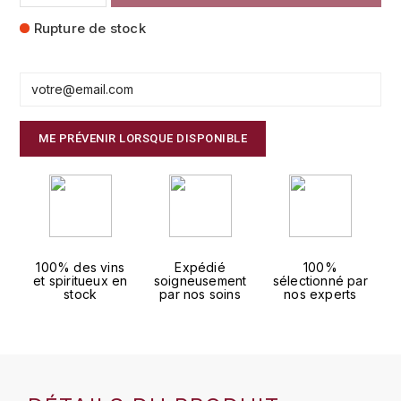
FAUCHON
Rupture de stock
CHARLOPIN-PARIZOT
LEBLOND LUCIEN
FOUR ROSES
CHASSORNEY (DOMAINE DE)
LEDRU MARIE-NOELLE
G
CHEURLIN-NOELLAT MAXIME
LOUISE BRISON
GLENMORANGIE
ME PRÉVENIR LORSQUE DISPONIBLE
M
CHÂTEAU DE CHARODON
GLEN MORAY
MARCOULT MICHEL
CLAIR BRUNO
GRAND MARNIER
MARTINOT FRANÇOISE
CLAIR FRANÇOIS ET DENIS
GUEDES
100% des vins
Expédié
100%
et spiritueux en
soigneusement
sélectionné par
MORET DAVID
CLAVELIER BRUNO
stock
par nos soins
nos experts
GUILLON
MOËT & CHANDON
H
CLERGET YVON
P
HAMPDEN
COCHE-DURY
PETERS PIERRE