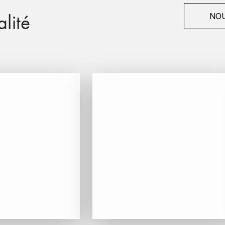
lité
NOU