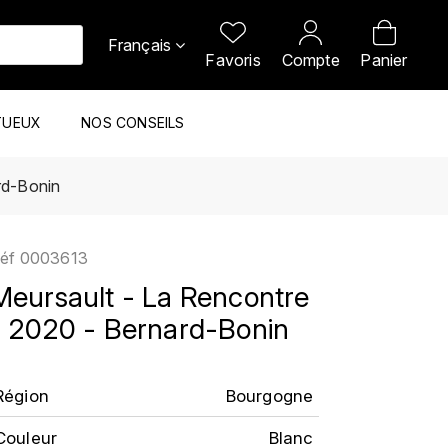
Français
Favoris
Compte
Panier
TUEUX
NOS CONSEILS
rd-Bonin
éf
0003613
Meursault - La Rencontre
- 2020 - Bernard-Bonin
Région
Bourgogne
Couleur
Blanc