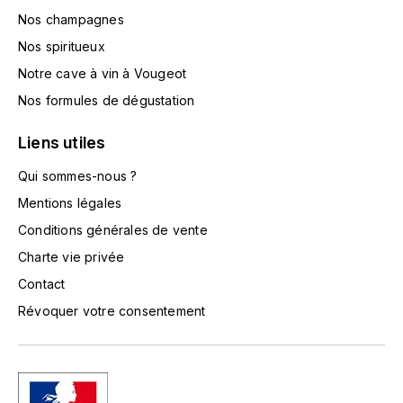
HARMAND-GEOFFROY
Nos champagnes
Nos spiritueux
HUDELOT-NOELLAT ALAIN
Notre cave à vin à Vougeot
Nos formules de dégustation
HÉRITIERS DU COMTE LAFON
Liens utiles
J
JACQUESSON
Qui sommes-nous ?
Mentions légales
JADOT LOUIS
Conditions générales de vente
Charte vie privée
JAYER-GILLES
Contact
JEANNOT QUENTIN
Révoquer votre consentement
JOBLOT
L