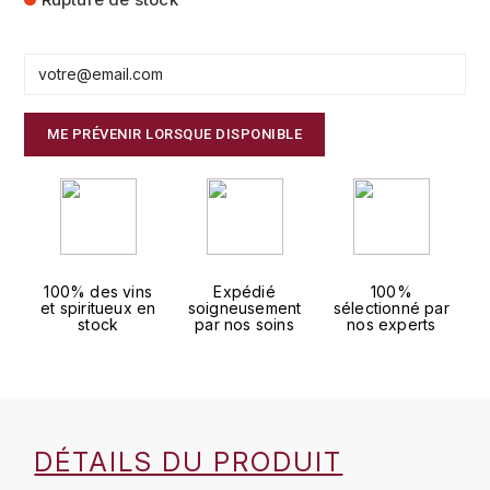
FAUCHON
CHARLOPIN-PARIZOT
LEBLOND LUCIEN
FOUR ROSES
CHASSORNEY (DOMAINE DE)
LEDRU MARIE-NOELLE
G
ME PRÉVENIR LORSQUE DISPONIBLE
CHEURLIN-NOELLAT MAXIME
LOUISE BRISON
GLENMORANGIE
M
CHÂTEAU DE CHARODON
GLEN MORAY
MARCOULT MICHEL
CLAIR BRUNO
GRAND MARNIER
100% des vins
Expédié
100%
MARTINOT FRANÇOISE
CLAIR FRANÇOIS ET DENIS
et spiritueux en
soigneusement
sélectionné par
GUEDES
stock
par nos soins
nos experts
MORET DAVID
CLAVELIER BRUNO
GUILLON
MOËT & CHANDON
H
CLERGET YVON
P
HAMPDEN
DÉTAILS DU PRODUIT
COCHE-DURY
PETERS PIERRE