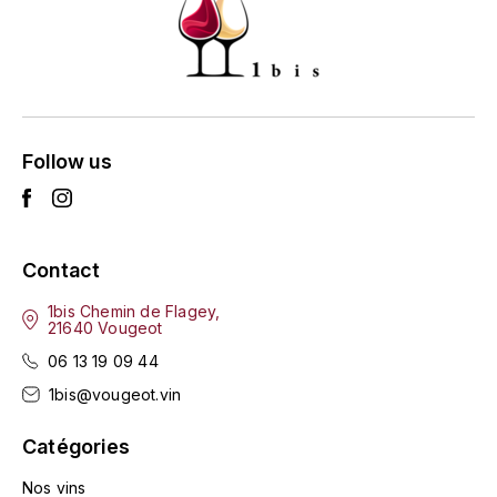
GRAS ALAIN
YUSHAN
GRIVOT JEAN
Z
GROFFIER ROBERT
ZACAPA
Follow us
GROS A-F
GROS ANNE
Contact
GUILLON JEAN-MICHEL
1bis Chemin de Flagey,
GUYOT OLIVIER
21640 Vougeot
06 13 19 09 44
H
1bis@vougeot.vin
HAEGELEN-JAYER
Catégories
HAISMA MARK
Nos vins