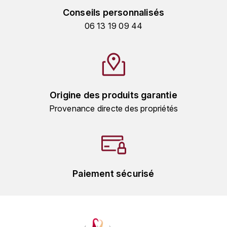
TOKINOKA
Conseils personnalisés
FOURRIER JEAN-MARIE
06 13 19 09 44
V
G
VELIER
GARCIA PIERRE-OLIVIER
W
GAUNOUX FRANÇOIS
WATERFORD
Origine des produits garantie
GAVIGNET PHILIPPE
Provenance directe des propriétés
WHYTE MACKAY
GEANTET-PANSIOT
WILLIAM GRANT & SON'S
GIRARDIN PIERRE
WILLIAMS & HUMBERT
Paiement sécurisé
GIRARDIN VINCENT
WINDSOR
Y
GOUGES HENRI
YAMAZAKURA