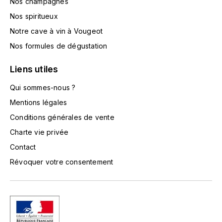
Nos champagnes
LA VIGNERAIE
Nos spiritueux
LECHENEAUT VINCENT
Notre cave à vin à Vougeot
Nos formules de dégustation
LEFLAIVE
Liens utiles
LE MOINE LUCIEN
Qui sommes-nous ?
Mentions légales
LEROY
Conditions générales de vente
LES HORÉES
Charte vie privée
Contact
LIGNIER-MICHELOT VIRGILE
Révoquer votre consentement
LIGNIER HUBERT
LIVERA PHILIPPE