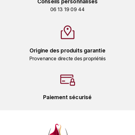
Conseils personnalisés
HARMAND-GEOFFROY
06 13 19 09 44
HUDELOT-NOELLAT ALAIN
HÉRITIERS DU COMTE LAFON
J
Origine des produits garantie
Provenance directe des propriétés
JACQUESSON
JADOT LOUIS
JAYER-GILLES
Paiement sécurisé
JEANNOT QUENTIN
JOBLOT
L