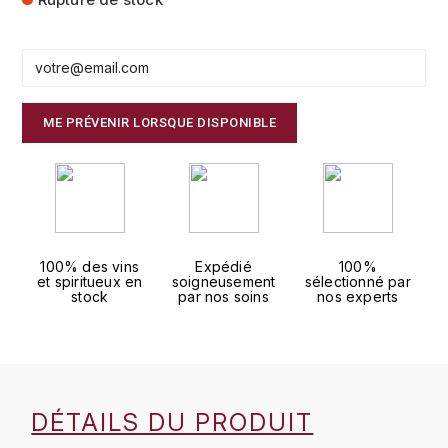
FAUCHON
CHARLOPIN-PARIZOT
LEBLOND LUCIEN
FOUR ROSES
CHASSORNEY (DOMAINE DE)
LEDRU MARIE-NOELLE
G
ME PRÉVENIR LORSQUE DISPONIBLE
CHEURLIN-NOELLAT MAXIME
LOUISE BRISON
GLENMORANGIE
M
CHÂTEAU DE CHARODON
GLEN MORAY
MARCOULT MICHEL
CLAIR BRUNO
GRAND MARNIER
100% des vins
Expédié
100%
MARTINOT FRANÇOISE
CLAIR FRANÇOIS ET DENIS
et spiritueux en
soigneusement
sélectionné par
GUEDES
stock
par nos soins
nos experts
MORET DAVID
CLAVELIER BRUNO
GUILLON
MOËT & CHANDON
H
CLERGET YVON
P
HAMPDEN
DÉTAILS DU PRODUIT
COCHE-DURY
PETERS PIERRE