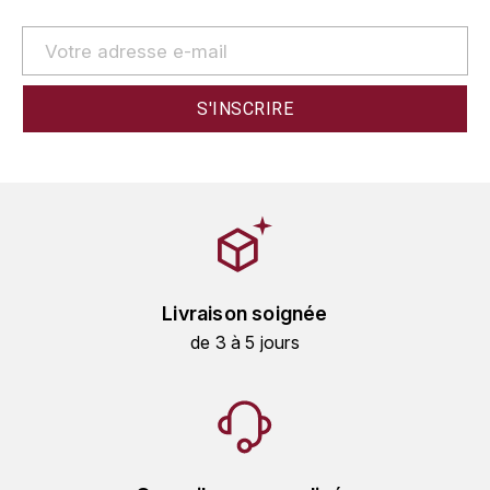
GRAS ALAIN
YUSHAN
GRIVOT JEAN
Z
GROFFIER ROBERT
ZACAPA
GROS A-F
GROS ANNE
GUILLON JEAN-MICHEL
Livraison soignée
GUYOT OLIVIER
de 3 à 5 jours
H
HAEGELEN-JAYER
HAISMA MARK