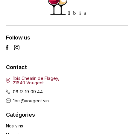
L'ARLOT (DOMAINE DE)
LAFARGE MICHEL
LAMARCHE FRANÇOIS
Follow us
LAMBRAYS (DOMAINE DES)
LAMY-CAILLAT
Contact
1bis Chemin de Flagey,
LAMY HUBERT
21640 Vougeot
06 13 19 09 44
LAMY RENÉ
1bis@vougeot.vin
LATOUR LOUIS
Catégories
LAURENT DOMINIQUE
Nos vins