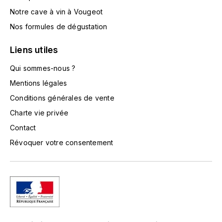
LORENZON
Notre cave à vin à Vougeot
M
Nos formules de dégustation
MACHARD DE GRAMONT
Liens utiles
MAGNIEN FRÉDÉRIC
Qui sommes-nous ?
Mentions légales
MAGNIEN HENRI
Conditions générales de vente
Charte vie privée
MAISON AMBROISE
Contact
MATROT
Révoquer votre consentement
MAXIME CROTET
MIKULSKI FRANÇOIS
MOILLARD-GRIVOT