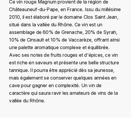
Ce vin rouge Magnum provient de la région de
KROHN
Châteauneuf-du-Pape, en France. Issu du millésime
DANCER VINCENT
L
2010, il est élaboré par le domaine Clos Saint Jean,
situé dans la vallée du Rhône. Ce vin est un
LA MAISON DU WHISKY
DAUVISSAT VINCENT
assemblage de 60% de Grenache, 20% de Syrah,
10% de Cinsault et 10% de Vaccarèze, offrant ainsi
LINDRUM
DELAGRANGE BERNARD
une palette aromatique complexe et équilibrée.
Avec ses notes de fruits rouges et d'épices, ce vin
LONGMORN
DELARCHE MARIUS
est riche en saveurs et présente une belle structure
M
tannique. Il pourra être apprécié dès sa jeunesse,
DESAUNAY-BISSEY
MACALLAN
mais également se conserver quelques années en
cave pour gagner en complexité. Un vin de
DE VILLAINE (DOMAINE DE)
MAC MALDEN
caractère qui saura ravir les amateurs de vins de la
DOMAINE DE LA BONGRAN
vallée du Rhône.
MALTECO
DOMAINE FOURRIER
MESSIAS
Pays
France
DROUHIN JOSEPH