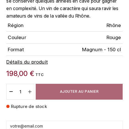
se conserver quelques années en cave pour gagner
FAUCHON
en complexité. Un vin de caractère qui saura ravir les
CHARLOPIN-PARIZOT
LEBLOND LUCIEN
amateurs de vins de la vallée du Rhône.
FOUR ROSES
CHASSORNEY (DOMAINE DE)
Région
Rhône
LEDRU MARIE-NOELLE
G
Couleur
Rouge
CHEURLIN-NOELLAT MAXIME
LOUISE BRISON
GLENMORANGIE
Format
Magnum - 150 cl
M
CHÂTEAU DE CHARODON
GLEN MORAY
Détails du produit
MARCOULT MICHEL
CLAIR BRUNO
GRAND MARNIER
198,00 €
TTC
MARTINOT FRANÇOISE
CLAIR FRANÇOIS ET DENIS
GUEDES
MORET DAVID
AJOUTER AU PANIER
CLAVELIER BRUNO
GUILLON
MOËT & CHANDON
Rupture de stock
H
CLERGET YVON
P
HAMPDEN
COCHE-DURY
PETERS PIERRE