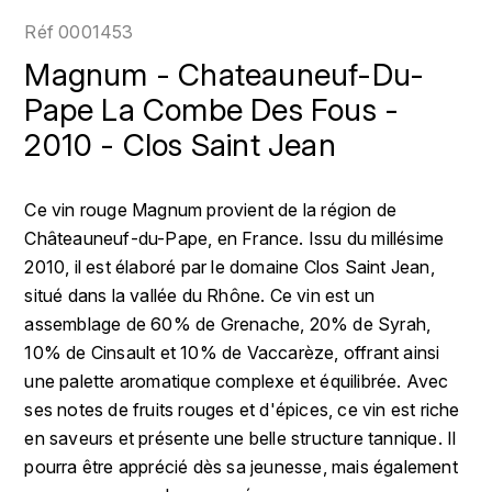
LOIRE
BOILLOT GUILLAUME
DUFOUR JULIE
Réf
0001453
P
CHRISTIAN DROUIN
H
Magnum - Chateauneuf-Du-
BOILLOT HENRI
PROVENCE
CLÉMENT
Pape La Combe Des Fous -
HENIN ROMAIN
BOISSON ANNE
2010 - Clos Saint Jean
PYRÉNÉES
COLOMA
HORIOT SERGE ET OLIVIER
BOUVIER RENÉ
R
CUBANEY
Ce vin rouge Magnum provient de la région de
HÉBRART
RHÔNE
BOUVIER RÉGIS
Châteauneuf-du-Pape, en France. Issu du millésime
D
K
S
2010, il est élaboré par le domaine Clos Saint Jean,
BRUGNOT JEAN
DIPLOMATICO
situé dans la vallée du Rhône. Ce vin est un
KRUG
SAVOIE
assemblage de 60% de Grenache, 20% de Syrah,
C
L
DUNCAN TAYLOR
10% de Cinsault et 10% de Vaccarèze, offrant ainsi
SUISSE
CARILLON FRANÇOIS
LANSON
une palette aromatique complexe et équilibrée. Avec
E
U
ses notes de fruits rouges et d'épices, ce vin est riche
CATHIARD SYLVAIN
EL RON PROHIBIDO
LAURENT-PERRIER
en saveurs et présente une belle structure tannique. Il
USA
pourra être apprécié dès sa jeunesse, mais également
F
CHAMPY BORIS
LAVAL GEORGES