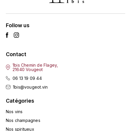
LA VIGNERAIE
LECHENEAUT VINCENT
Follow us
LEFLAIVE
LE MOINE LUCIEN
Contact
LEROY
1bis Chemin de Flagey,
21640 Vougeot
LES HORÉES
06 13 19 09 44
1bis@vougeot.vin
LIGNIER-MICHELOT VIRGILE
Catégories
LIGNIER HUBERT
Nos vins
LIVERA PHILIPPE
Nos champagnes
Nos spiritueux