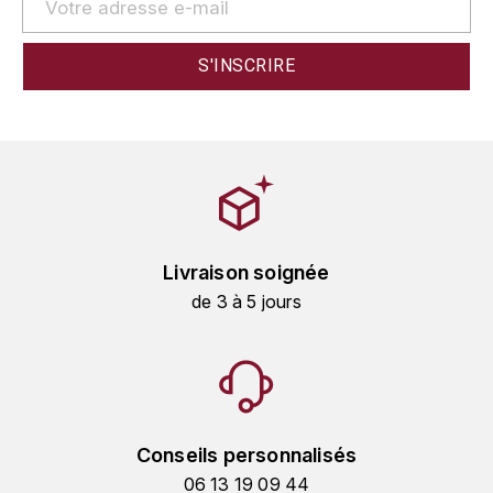
HARMAND-GEOFFROY
HUDELOT-NOELLAT ALAIN
HÉRITIERS DU COMTE LAFON
J
JACQUESSON
JADOT LOUIS
Livraison soignée
de 3 à 5 jours
JAYER-GILLES
JEANNOT QUENTIN
JOBLOT
Conseils personnalisés
L
06 13 19 09 44