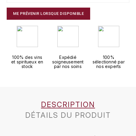
J
COLIN-MOREY PIERRE-YVES
PHILIPPONNAT
J. BALLY
ME PRÉVENIR LORSQUE DISPONIBLE
COLIN BRUNO
R
J.M
ROEDERER LOUIS
COMTE ARMAND
JACK DANIEL'S
S
COMTE GEORGE DE VOGÜÉ
100% des vins
Expédié
100%
JUAN SANTOS
SAVART FRÉDÉRIC
et spiritueux en
soigneusement
sélectionné par
stock
par nos soins
nos experts
COMTES LAFON
K
SELOSSE JACQUES
KAVALAN
COSSARD FRÉDÉRIC
T
KILCHOMAN
TAITTINGER
CRAS (DOMAINE DE LA)
DESCRIPTION
V
KILKERRAN
CROIX (DOMAINE DES)
DÉTAILS DU PRODUIT
VEUVE CLICQUOT
D
KNOCKANDO
VOUETTE & SORBÉE
DAMOY PIERRE