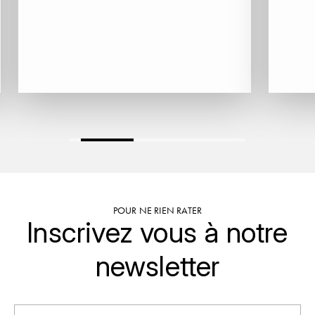
GRAS ALAIN
YUSHAN
GRIVOT JEAN
Z
GROFFIER ROBERT
ZACAPA
GROS A-F
GROS ANNE
GUILLON JEAN-MICHEL
GUYOT OLIVIER
POUR NE RIEN RATER
Inscrivez vous à notre
H
newsletter
HAEGELEN-JAYER
HAISMA MARK