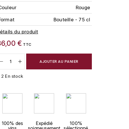
Couleur
Rouge
Format
Bouteille - 75 cl
étails du produit
36,00 €
TTC
AJOUTER AU PANIER
2 En stock
100% des
Expédié
100%
vins
soigneusement
sélectionné