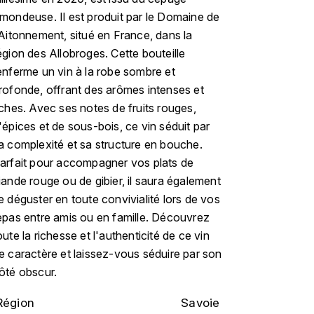
mondeuse. Il est produit par le Domaine de
'Aitonnement, situé en France, dans la
égion des Allobroges. Cette bouteille
enferme un vin à la robe sombre et
rofonde, offrant des arômes intenses et
iches. Avec ses notes de fruits rouges,
'épices et de sous-bois, ce vin séduit par
a complexité et sa structure en bouche.
arfait pour accompagner vos plats de
iande rouge ou de gibier, il saura également
e déguster en toute convivialité lors de vos
epas entre amis ou en famille. Découvrez
oute la richesse et l'authenticité de ce vin
e caractère et laissez-vous séduire par son
ôté obscur.
Région
Savoie