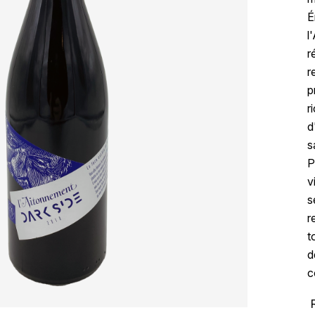
É
l
r
r
p
r
d
s
P
v
s
r
t
d
c