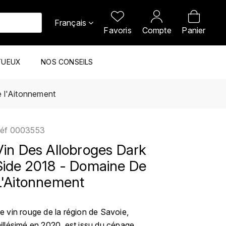
Français
Favoris
Compte
Panier
TUEUX
NOS CONSEILS
e l'Aitonnement
éf
0003553
Vin Des Allobroges Dark
Side 2018 - Domaine De
L'Aitonnement
e vin rouge de la région de Savoie,
illésimé en 2020, est issu du cépage