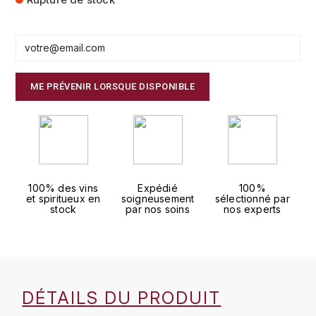
FAUCHON
CHARLOPIN-PARIZOT
LEBLOND LUCIEN
FOUR ROSES
CHASSORNEY (DOMAINE DE)
LEDRU MARIE-NOELLE
G
ME PRÉVENIR LORSQUE DISPONIBLE
CHEURLIN-NOELLAT MAXIME
LOUISE BRISON
GLENMORANGIE
M
CHÂTEAU DE CHARODON
GLEN MORAY
MARCOULT MICHEL
CLAIR BRUNO
GRAND MARNIER
100% des vins
Expédié
100%
MARTINOT FRANÇOISE
CLAIR FRANÇOIS ET DENIS
et spiritueux en
soigneusement
sélectionné par
GUEDES
stock
par nos soins
nos experts
MORET DAVID
CLAVELIER BRUNO
GUILLON
MOËT & CHANDON
H
CLERGET YVON
P
HAMPDEN
DÉTAILS DU PRODUIT
COCHE-DURY
PETERS PIERRE