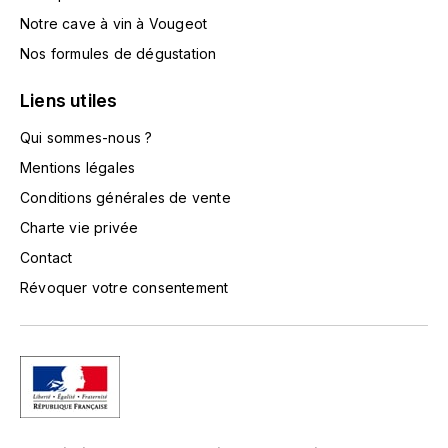
LA VIGNERAIE
Notre cave à vin à Vougeot
Nos formules de dégustation
LECHENEAUT VINCENT
Liens utiles
LEFLAIVE
Qui sommes-nous ?
LE MOINE LUCIEN
Mentions légales
Conditions générales de vente
LEROY
Charte vie privée
Contact
LES HORÉES
Révoquer votre consentement
LIGNIER-MICHELOT VIRGILE
LIGNIER HUBERT
LIVERA PHILIPPE