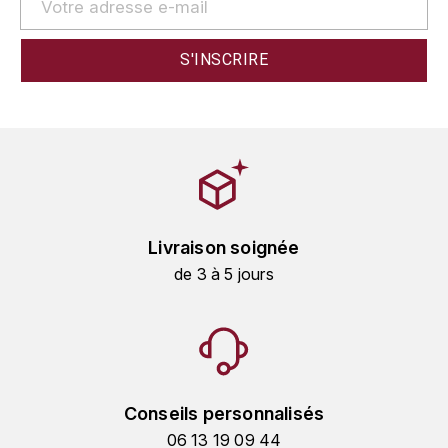
GRAS ALAIN
YUSHAN
GRIVOT JEAN
Z
GROFFIER ROBERT
ZACAPA
GROS A-F
GROS ANNE
Livraison soignée
GUILLON JEAN-MICHEL
de 3 à 5 jours
GUYOT OLIVIER
H
HAEGELEN-JAYER
Conseils personnalisés
HAISMA MARK
06 13 19 09 44