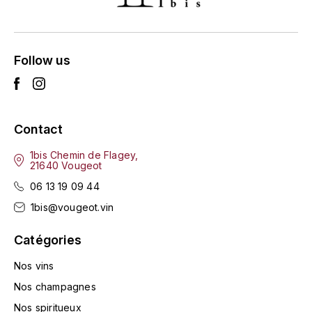
L'ARLOT (DOMAINE DE)
LAFARGE MICHEL
Follow us
LAMARCHE FRANÇOIS
LAMBRAYS (DOMAINE DES)
Contact
LAMY-CAILLAT
1bis Chemin de Flagey,
21640 Vougeot
LAMY HUBERT
06 13 19 09 44
1bis@vougeot.vin
LAMY RENÉ
Catégories
LATOUR LOUIS
Nos vins
Nos champagnes
LAURENT DOMINIQUE
Nos spiritueux