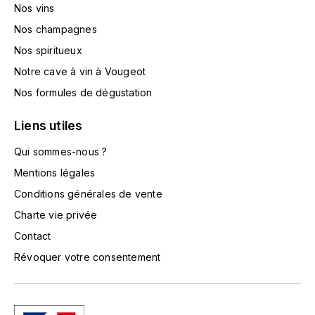
Nos vins
L'ARLOT (DOMAINE DE)
Nos champagnes
LAFARGE MICHEL
Nos spiritueux
Notre cave à vin à Vougeot
LAMARCHE FRANÇOIS
Nos formules de dégustation
LAMBRAYS (DOMAINE DES)
Liens utiles
LAMY-CAILLAT
Qui sommes-nous ?
Mentions légales
LAMY HUBERT
Conditions générales de vente
Charte vie privée
LAMY RENÉ
Contact
LATOUR LOUIS
Révoquer votre consentement
LAURENT DOMINIQUE