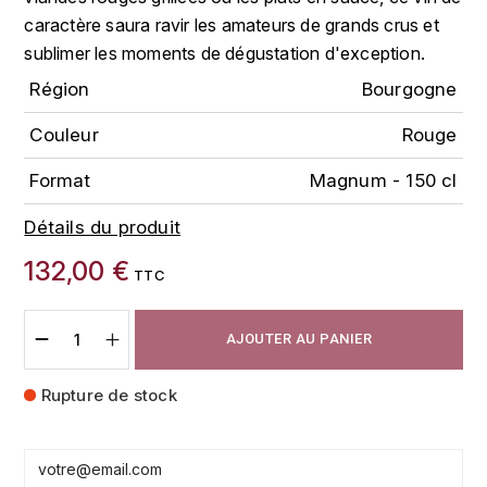
FAUCHON
caractère saura ravir les amateurs de grands crus et
CHARLOPIN-PARIZOT
LEBLOND LUCIEN
sublimer les moments de dégustation d'exception.
FOUR ROSES
Région
Bourgogne
CHASSORNEY (DOMAINE DE)
LEDRU MARIE-NOELLE
G
Couleur
Rouge
CHEURLIN-NOELLAT MAXIME
LOUISE BRISON
GLENMORANGIE
Format
Magnum - 150 cl
M
CHÂTEAU DE CHARODON
GLEN MORAY
Détails du produit
MARCOULT MICHEL
CLAIR BRUNO
GRAND MARNIER
132,00 €
TTC
MARTINOT FRANÇOISE
CLAIR FRANÇOIS ET DENIS
GUEDES
AJOUTER AU PANIER
MORET DAVID
CLAVELIER BRUNO
GUILLON
Rupture de stock
MOËT & CHANDON
H
CLERGET YVON
P
HAMPDEN
COCHE-DURY
PETERS PIERRE