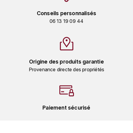
GRAS ALAIN
YUSHAN
Conseils personnalisés
GRIVOT JEAN
06 13 19 09 44
Z
GROFFIER ROBERT
ZACAPA
GROS A-F
GROS ANNE
Origine des produits garantie
Provenance directe des propriétés
GUILLON JEAN-MICHEL
GUYOT OLIVIER
H
Paiement sécurisé
HAEGELEN-JAYER
HAISMA MARK