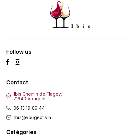
HARMAND-GEOFFROY
HUDELOT-NOELLAT ALAIN
HÉRITIERS DU COMTE LAFON
J
Follow us
JACQUESSON
JADOT LOUIS
Contact
JAYER-GILLES
1bis Chemin de Flagey,
21640 Vougeot
JEANNOT QUENTIN
06 13 19 09 44
1bis@vougeot.vin
JOBLOT
Catégories
L