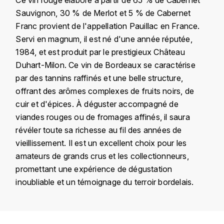
KROHN
Sauvignon, 30 % de Merlot et 5 % de Cabernet
DANCER VINCENT
Franc provient de l'appellation Pauillac en France.
L
Servi en magnum, il est né d'une année réputée,
LA MAISON DU WHISKY
DAUVISSAT VINCENT
1984, et est produit par le prestigieux Château
Duhart-Milon. Ce vin de Bordeaux se caractérise
LINDRUM
DELAGRANGE BERNARD
par des tannins raffinés et une belle structure,
offrant des arômes complexes de fruits noirs, de
LONGMORN
DELARCHE MARIUS
cuir et d'épices. À déguster accompagné de
M
viandes rouges ou de fromages affinés, il saura
DESAUNAY-BISSEY
révéler toute sa richesse au fil des années de
MACALLAN
vieillissement. Il est un excellent choix pour les
DE VILLAINE (DOMAINE DE)
amateurs de grands crus et les collectionneurs,
MAC MALDEN
promettant une expérience de dégustation
DOMAINE DE LA BONGRAN
MALTECO
inoubliable et un témoignage du terroir bordelais.
DOMAINE FOURRIER
MESSIAS
DROUHIN JOSEPH
Pays
France