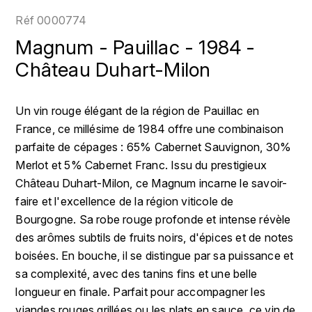
LOIRE
BOILLOT GUILLAUME
DUFOUR JULIE
Réf
0000774
P
CHRISTIAN DROUIN
H
Magnum - Pauillac - 1984 -
BOILLOT HENRI
PROVENCE
CLÉMENT
Château Duhart-Milon
HENIN ROMAIN
BOISSON ANNE
PYRÉNÉES
COLOMA
HORIOT SERGE ET OLIVIER
Un vin rouge élégant de la région de Pauillac en
BOUVIER RENÉ
R
France, ce millésime de 1984 offre une combinaison
CUBANEY
HÉBRART
RHÔNE
parfaite de cépages : 65% Cabernet Sauvignon, 30%
BOUVIER RÉGIS
D
K
Merlot et 5% Cabernet Franc. Issu du prestigieux
S
BRUGNOT JEAN
Château Duhart-Milon, ce Magnum incarne le savoir-
DIPLOMATICO
KRUG
SAVOIE
faire et l'excellence de la région viticole de
C
L
DUNCAN TAYLOR
Bourgogne. Sa robe rouge profonde et intense révèle
SUISSE
CARILLON FRANÇOIS
des arômes subtils de fruits noirs, d'épices et de notes
LANSON
E
boisées. En bouche, il se distingue par sa puissance et
U
CATHIARD SYLVAIN
EL RON PROHIBIDO
sa complexité, avec des tanins fins et une belle
LAURENT-PERRIER
USA
longueur en finale. Parfait pour accompagner les
F
CHAMPY BORIS
LAVAL GEORGES
viandes rouges grillées ou les plats en sauce, ce vin de