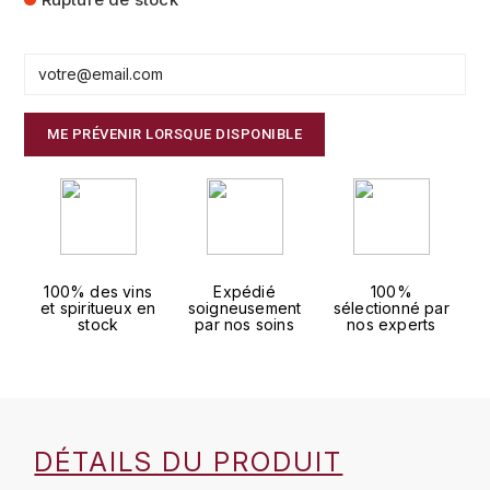
FAUCHON
CHARLOPIN-PARIZOT
LEBLOND LUCIEN
FOUR ROSES
CHASSORNEY (DOMAINE DE)
LEDRU MARIE-NOELLE
G
ME PRÉVENIR LORSQUE DISPONIBLE
CHEURLIN-NOELLAT MAXIME
LOUISE BRISON
GLENMORANGIE
M
CHÂTEAU DE CHARODON
GLEN MORAY
MARCOULT MICHEL
CLAIR BRUNO
GRAND MARNIER
100% des vins
Expédié
100%
MARTINOT FRANÇOISE
CLAIR FRANÇOIS ET DENIS
et spiritueux en
soigneusement
sélectionné par
GUEDES
stock
par nos soins
nos experts
MORET DAVID
CLAVELIER BRUNO
GUILLON
MOËT & CHANDON
H
CLERGET YVON
P
HAMPDEN
DÉTAILS DU PRODUIT
COCHE-DURY
PETERS PIERRE