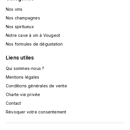
HARMAND-GEOFFROY
Nos vins
Nos champagnes
HUDELOT-NOELLAT ALAIN
Nos spiritueux
HÉRITIERS DU COMTE LAFON
Notre cave à vin à Vougeot
Nos formules de dégustation
J
JACQUESSON
Liens utiles
Qui sommes-nous ?
JADOT LOUIS
Mentions légales
JAYER-GILLES
Conditions générales de vente
Charte vie privée
JEANNOT QUENTIN
Contact
Révoquer votre consentement
JOBLOT
L