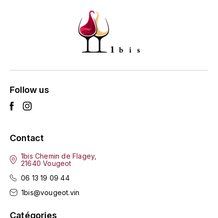
GRAS ALAIN
YUSHAN
GRIVOT JEAN
Z
GROFFIER ROBERT
ZACAPA
GROS A-F
Follow us
GROS ANNE
GUILLON JEAN-MICHEL
Contact
GUYOT OLIVIER
1bis Chemin de Flagey,
H
21640 Vougeot
06 13 19 09 44
HAEGELEN-JAYER
1bis@vougeot.vin
HAISMA MARK
Catégories