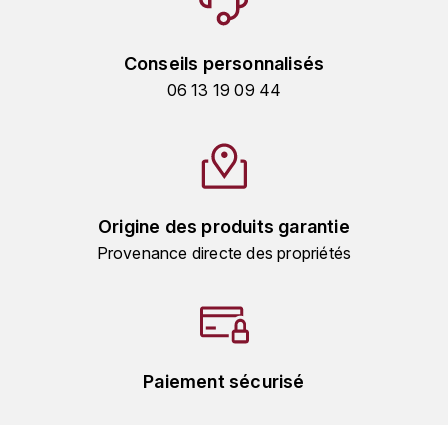
TOKINOKA
FOURRIER JEAN-MARIE
V
Conseils personnalisés
G
VELIER
06 13 19 09 44
GARCIA PIERRE-OLIVIER
W
GAUNOUX FRANÇOIS
WATERFORD
GAVIGNET PHILIPPE
WHYTE MACKAY
Origine des produits garantie
Provenance directe des propriétés
GEANTET-PANSIOT
WILLIAM GRANT & SON'S
GIRARDIN PIERRE
WILLIAMS & HUMBERT
GIRARDIN VINCENT
WINDSOR
Paiement sécurisé
Y
GOUGES HENRI
YAMAZAKURA