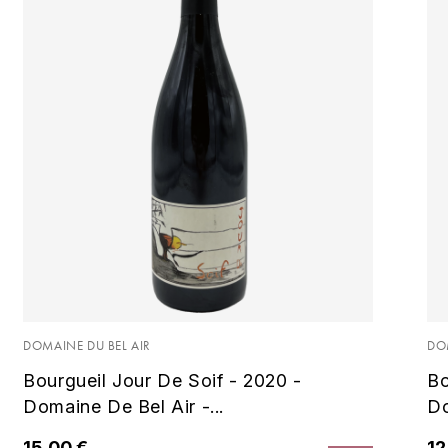
Cabernet Franc
Bio
DOMAINE DU BEL AIR
DO
Bourgueil Jour De Soif - 2020 -
Bo
Domaine De Bel Air -...
Do
15,00 €
12