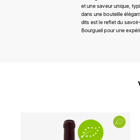
et une saveur unique, typi
dans une bouteille élégant
dits est le reflet du savo
Bourgueil pour une expéri
Pays
Région
Domaine
Appellation
Millésime
Couleur
Format