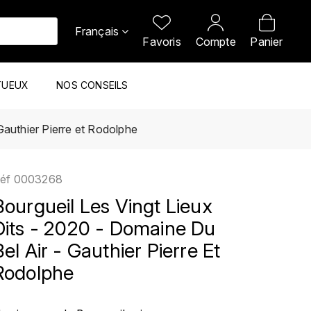
Français
Favoris
Compte
Panier
TUEUX
NOS CONSEILS
 Gauthier Pierre et Rodolphe
éf
0003268
Bourgueil Les Vingt Lieux
Dits - 2020 - Domaine Du
Bel Air - Gauthier Pierre Et
Rodolphe