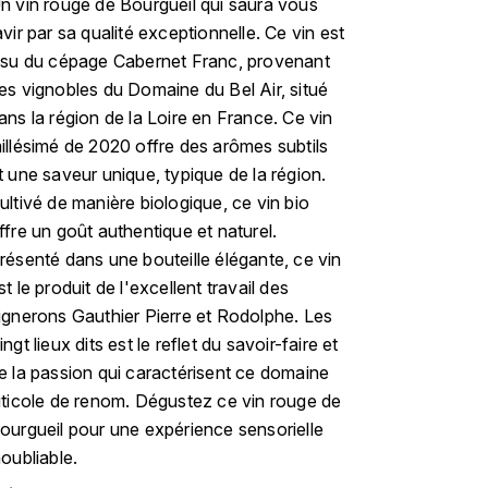
n vin rouge de Bourgueil qui saura vous
avir par sa qualité exceptionnelle. Ce vin est
ssu du cépage Cabernet Franc, provenant
es vignobles du Domaine du Bel Air, situé
ans la région de la Loire en France. Ce vin
illésimé de 2020 offre des arômes subtils
t une saveur unique, typique de la région.
ultivé de manière biologique, ce vin bio
ffre un goût authentique et naturel.
résenté dans une bouteille élégante, ce vin
st le produit de l'excellent travail des
ignerons Gauthier Pierre et Rodolphe. Les
ingt lieux dits est le reflet du savoir-faire et
e la passion qui caractérisent ce domaine
iticole de renom. Dégustez ce vin rouge de
ourgueil pour une expérience sensorielle
noubliable.