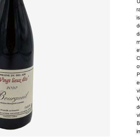
U
r
i
d
d
m
e
C
o
P
e
v
V
d
v
B
i