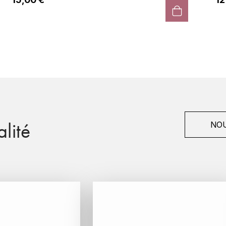
lité
NOU