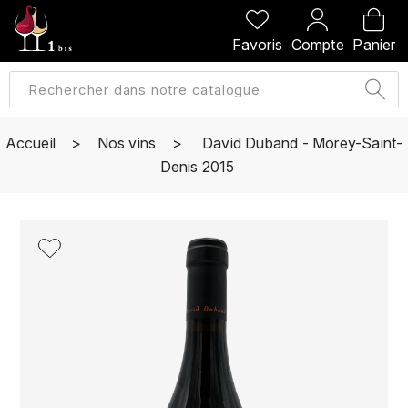
PRÉCÉDENT
PRÉCÉDENT
PRÉCÉDENT
PRÉCÉDENT
Favoris
Compte
Panier
A
A
A
A
ALLEMAGNE
AMBROISE BERTRAND
AGRAPART
ABERLOUR
B
ALSACE
AMIOT-SERVELLE
AKASHI
Accueil
Nos vins
David Duband - Morey-Saint-
BILLECART-SALMON
Denis 2015
ARGENTINE
ARLAUD
ARDBEG
BOLLINGER
B
ARNOUX-LACHAUX
ARTIST
BEAUJOLAIS
BOUCHARD CÉDRIC
B
ARNOUX ROBERT
C
BORDEAUX
BENROMACH
AUDOIN CHARLES
CHARTOGNE-TAILLET
BOURGOGNE
BLACK JAMAÏCA
AUVENAY
CLANDESTIN
C
BLACKWELL
B