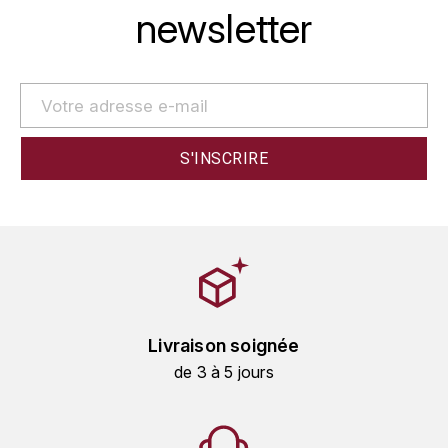
ENTE BENOIT
newsletter
R
ESMONIN SYLVIE
REAL COMPANIA
EUGÉNIE
ROULOT
EYRE JANE
ROZES
F
S
FAIVELEY
SAINT-ETIENNE
T
FAURE NICOLAS
TAYLOR'S
FELETTIG
Livraison soignée
THE GLENLIVET
de 3 à 5 jours
FERRET
TOGOUCHI
FONTAINE-GAGNARD