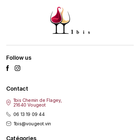
GRAS ALAIN
YUSHAN
GRIVOT JEAN
Z
GROFFIER ROBERT
ZACAPA
GROS A-F
Follow us
GROS ANNE
GUILLON JEAN-MICHEL
Contact
GUYOT OLIVIER
1bis Chemin de Flagey,
H
21640 Vougeot
06 13 19 09 44
HAEGELEN-JAYER
1bis@vougeot.vin
HAISMA MARK
Catégories