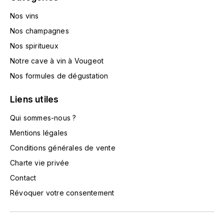
HARMAND-GEOFFROY
Nos vins
Nos champagnes
HUDELOT-NOELLAT ALAIN
Nos spiritueux
HÉRITIERS DU COMTE LAFON
Notre cave à vin à Vougeot
Nos formules de dégustation
J
JACQUESSON
Liens utiles
Qui sommes-nous ?
JADOT LOUIS
Mentions légales
JAYER-GILLES
Conditions générales de vente
Charte vie privée
JEANNOT QUENTIN
Contact
Révoquer votre consentement
JOBLOT
L