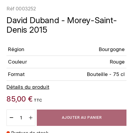
LOIRE
BOILLOT GUILLAUME
DUFOUR JULIE
Réf
0003252
P
CHRISTIAN DROUIN
H
David Duband - Morey-Saint-
BOILLOT HENRI
PROVENCE
CLÉMENT
Denis 2015
HENIN ROMAIN
BOISSON ANNE
PYRÉNÉES
COLOMA
HORIOT SERGE ET OLIVIER
BOUVIER RENÉ
R
Région
Bourgogne
CUBANEY
HÉBRART
RHÔNE
Couleur
Rouge
BOUVIER RÉGIS
D
K
S
Format
Bouteille - 75 cl
BRUGNOT JEAN
DIPLOMATICO
KRUG
SAVOIE
Détails du produit
C
L
DUNCAN TAYLOR
85,00 €
SUISSE
CARILLON FRANÇOIS
TTC
LANSON
E
U
CATHIARD SYLVAIN
EL RON PROHIBIDO
LAURENT-PERRIER
AJOUTER AU PANIER
USA
F
CHAMPY BORIS
LAVAL GEORGES
Rupture de stock