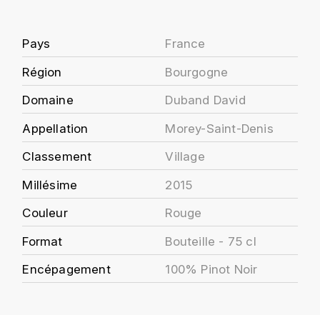
J
COLIN-MOREY PIERRE-YVES
PHILIPPONNAT
J. BALLY
Pays
France
COLIN BRUNO
R
J.M
Région
Bourgogne
ROEDERER LOUIS
COMTE ARMAND
Domaine
Duband David
JACK DANIEL'S
S
COMTE GEORGE DE VOGÜÉ
Appellation
Morey-Saint-Denis
JUAN SANTOS
SAVART FRÉDÉRIC
Classement
Village
COMTES LAFON
K
SELOSSE JACQUES
Millésime
2015
KAVALAN
COSSARD FRÉDÉRIC
T
Couleur
Rouge
KILCHOMAN
TAITTINGER
CRAS (DOMAINE DE LA)
Format
Bouteille - 75 cl
V
KILKERRAN
CROIX (DOMAINE DES)
Encépagement
100% Pinot Noir
VEUVE CLICQUOT
D
KNOCKANDO
VOUETTE & SORBÉE
DAMOY PIERRE