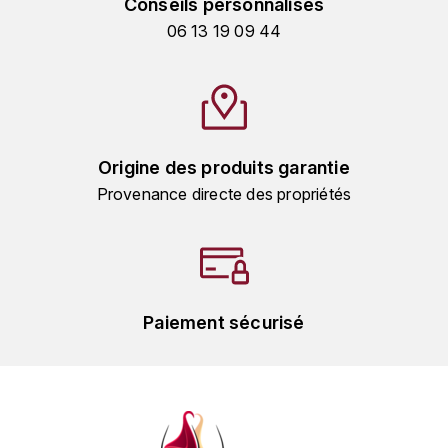
Conseils personnalisés
HARMAND-GEOFFROY
06 13 19 09 44
HUDELOT-NOELLAT ALAIN
HÉRITIERS DU COMTE LAFON
J
Origine des produits garantie
Provenance directe des propriétés
JACQUESSON
JADOT LOUIS
JAYER-GILLES
Paiement sécurisé
JEANNOT QUENTIN
JOBLOT
L