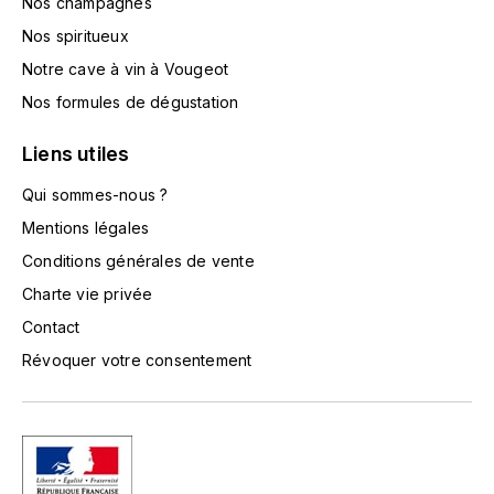
Nos champagnes
LA VIGNERAIE
Nos spiritueux
LECHENEAUT VINCENT
Notre cave à vin à Vougeot
Nos formules de dégustation
LEFLAIVE
Liens utiles
LE MOINE LUCIEN
Qui sommes-nous ?
Mentions légales
LEROY
Conditions générales de vente
LES HORÉES
Charte vie privée
Contact
LIGNIER-MICHELOT VIRGILE
Révoquer votre consentement
LIGNIER HUBERT
LIVERA PHILIPPE