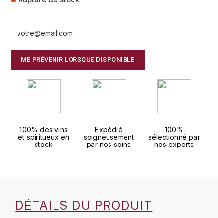
FAUCHON
CHARLOPIN-PARIZOT
LEBLOND LUCIEN
FOUR ROSES
CHASSORNEY (DOMAINE DE)
LEDRU MARIE-NOELLE
G
ME PRÉVENIR LORSQUE DISPONIBLE
CHEURLIN-NOELLAT MAXIME
LOUISE BRISON
GLENMORANGIE
M
CHÂTEAU DE CHARODON
GLEN MORAY
MARCOULT MICHEL
CLAIR BRUNO
GRAND MARNIER
100% des vins
Expédié
100%
MARTINOT FRANÇOISE
CLAIR FRANÇOIS ET DENIS
et spiritueux en
soigneusement
sélectionné par
GUEDES
stock
par nos soins
nos experts
MORET DAVID
CLAVELIER BRUNO
GUILLON
MOËT & CHANDON
H
CLERGET YVON
P
HAMPDEN
DÉTAILS DU PRODUIT
COCHE-DURY
PETERS PIERRE