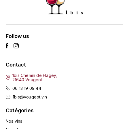
L'ARLOT (DOMAINE DE)
LAFARGE MICHEL
LAMARCHE FRANÇOIS
Follow us
LAMBRAYS (DOMAINE DES)
LAMY-CAILLAT
Contact
1bis Chemin de Flagey,
LAMY HUBERT
21640 Vougeot
06 13 19 09 44
LAMY RENÉ
1bis@vougeot.vin
LATOUR LOUIS
Catégories
LAURENT DOMINIQUE
Nos vins