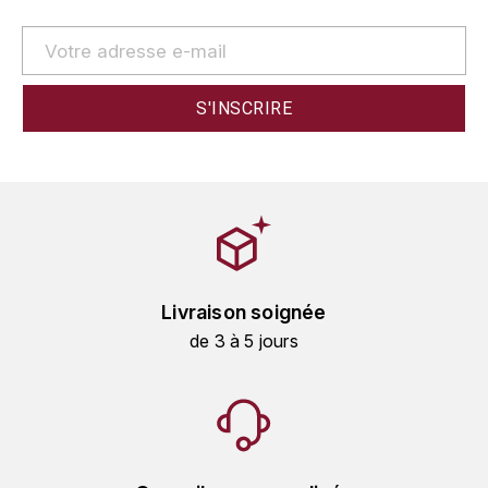
GRAS ALAIN
YUSHAN
GRIVOT JEAN
Z
GROFFIER ROBERT
ZACAPA
GROS A-F
GROS ANNE
GUILLON JEAN-MICHEL
Livraison soignée
GUYOT OLIVIER
de 3 à 5 jours
H
HAEGELEN-JAYER
HAISMA MARK