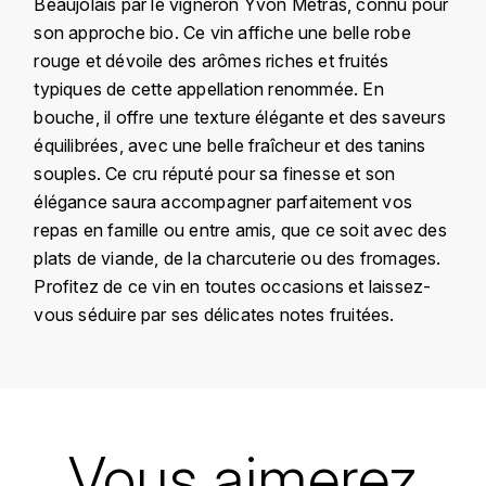
Beaujolais par le vigneron Yvon Metras, connu pour
KROHN
son approche bio. Ce vin affiche une belle robe
DANCER VINCENT
L
rouge et dévoile des arômes riches et fruités
typiques de cette appellation renommée. En
LA MAISON DU WHISKY
DAUVISSAT VINCENT
bouche, il offre une texture élégante et des saveurs
équilibrées, avec une belle fraîcheur et des tanins
LINDRUM
DELAGRANGE BERNARD
souples. Ce cru réputé pour sa finesse et son
élégance saura accompagner parfaitement vos
LONGMORN
DELARCHE MARIUS
repas en famille ou entre amis, que ce soit avec des
M
plats de viande, de la charcuterie ou des fromages.
DESAUNAY-BISSEY
Profitez de ce vin en toutes occasions et laissez-
MACALLAN
vous séduire par ses délicates notes fruitées.
DE VILLAINE (DOMAINE DE)
MAC MALDEN
DOMAINE DE LA BONGRAN
MALTECO
Pays
France
DOMAINE FOURRIER
MESSIAS
Région
Beaujolais
Vous aimerez
DROUHIN JOSEPH