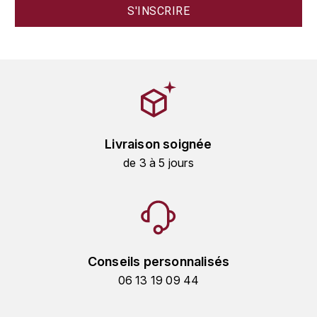
HARMAND-GEOFFROY
HUDELOT-NOELLAT ALAIN
HÉRITIERS DU COMTE LAFON
J
JACQUESSON
Livraison soignée
de 3 à 5 jours
JADOT LOUIS
JAYER-GILLES
JEANNOT QUENTIN
Conseils personnalisés
JOBLOT
06 13 19 09 44
L