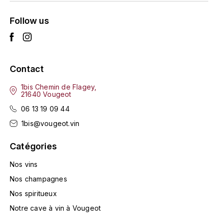
LA VIGNERAIE
Follow us
LECHENEAUT VINCENT
LEFLAIVE
Contact
LE MOINE LUCIEN
1bis Chemin de Flagey,
21640 Vougeot
LEROY
06 13 19 09 44
1bis@vougeot.vin
LES HORÉES
Catégories
LIGNIER-MICHELOT VIRGILE
Nos vins
LIGNIER HUBERT
Nos champagnes
Nos spiritueux
LIVERA PHILIPPE
Notre cave à vin à Vougeot