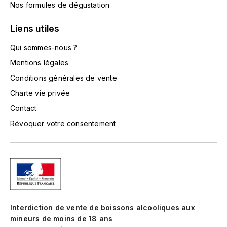
LORENZON
Nos formules de dégustation
M
Liens utiles
MACHARD DE GRAMONT
Qui sommes-nous ?
Mentions légales
MAGNIEN FRÉDÉRIC
Conditions générales de vente
MAGNIEN HENRI
Charte vie privée
Contact
MAISON AMBROISE
Révoquer votre consentement
MATROT
MAXIME CROTET
MIKULSKI FRANÇOIS
Interdiction de vente de boissons alcooliques aux
MOILLARD-GRIVOT
mineurs de moins de 18 ans