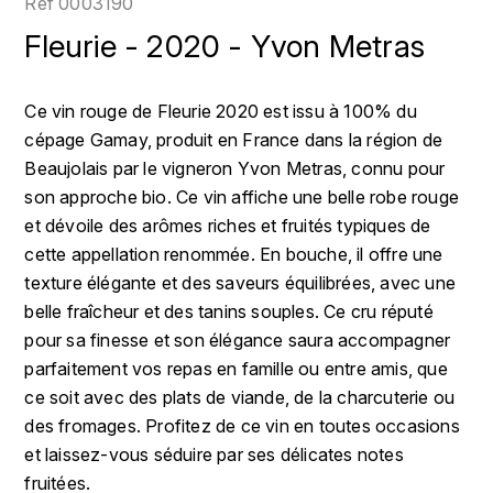
Réf
0003190
LOIRE
BOILLOT GUILLAUME
DUFOUR JULIE
Fleurie - 2020 - Yvon Metras
P
CHRISTIAN DROUIN
H
BOILLOT HENRI
PROVENCE
CLÉMENT
HENIN ROMAIN
Ce vin rouge de Fleurie 2020 est issu à 100% du
BOISSON ANNE
cépage Gamay, produit en France dans la région de
PYRÉNÉES
COLOMA
HORIOT SERGE ET OLIVIER
Beaujolais par le vigneron Yvon Metras, connu pour
BOUVIER RENÉ
R
son approche bio. Ce vin affiche une belle robe rouge
CUBANEY
HÉBRART
RHÔNE
et dévoile des arômes riches et fruités typiques de
BOUVIER RÉGIS
D
cette appellation renommée. En bouche, il offre une
K
S
texture élégante et des saveurs équilibrées, avec une
BRUGNOT JEAN
DIPLOMATICO
KRUG
SAVOIE
belle fraîcheur et des tanins souples. Ce cru réputé
C
L
pour sa finesse et son élégance saura accompagner
DUNCAN TAYLOR
SUISSE
parfaitement vos repas en famille ou entre amis, que
CARILLON FRANÇOIS
LANSON
E
ce soit avec des plats de viande, de la charcuterie ou
U
CATHIARD SYLVAIN
des fromages. Profitez de ce vin en toutes occasions
EL RON PROHIBIDO
LAURENT-PERRIER
USA
et laissez-vous séduire par ses délicates notes
F
CHAMPY BORIS
fruitées.
LAVAL GEORGES