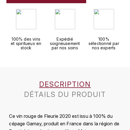
J
COLIN-MOREY PIERRE-YVES
PHILIPPONNAT
J. BALLY
COLIN BRUNO
R
J.M
ROEDERER LOUIS
COMTE ARMAND
100% des vins
Expédié
100%
JACK DANIEL'S
et spiritueux en
soigneusement
sélectionné par
S
stock
par nos soins
nos experts
COMTE GEORGE DE VOGÜÉ
JUAN SANTOS
SAVART FRÉDÉRIC
COMTES LAFON
K
SELOSSE JACQUES
KAVALAN
COSSARD FRÉDÉRIC
T
DESCRIPTION
KILCHOMAN
TAITTINGER
DÉTAILS DU PRODUIT
CRAS (DOMAINE DE LA)
V
KILKERRAN
CROIX (DOMAINE DES)
VEUVE CLICQUOT
Ce vin rouge de Fleurie 2020 est issu à 100% du
D
KNOCKANDO
cépage Gamay, produit en France dans la région de
VOUETTE & SORBÉE
DAMOY PIERRE