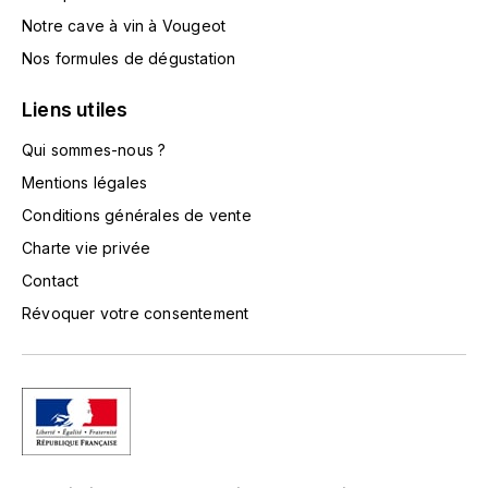
LA VIGNERAIE
Notre cave à vin à Vougeot
Nos formules de dégustation
LECHENEAUT VINCENT
Liens utiles
LEFLAIVE
Qui sommes-nous ?
LE MOINE LUCIEN
Mentions légales
Conditions générales de vente
LEROY
Charte vie privée
Contact
LES HORÉES
Révoquer votre consentement
LIGNIER-MICHELOT VIRGILE
LIGNIER HUBERT
LIVERA PHILIPPE