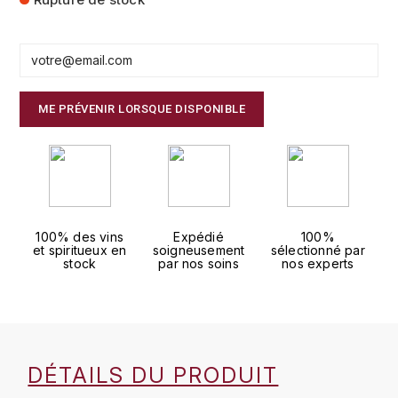
FAUCHON
CHARLOPIN-PARIZOT
LEBLOND LUCIEN
FOUR ROSES
CHASSORNEY (DOMAINE DE)
LEDRU MARIE-NOELLE
G
ME PRÉVENIR LORSQUE DISPONIBLE
CHEURLIN-NOELLAT MAXIME
LOUISE BRISON
GLENMORANGIE
M
CHÂTEAU DE CHARODON
GLEN MORAY
MARCOULT MICHEL
CLAIR BRUNO
GRAND MARNIER
100% des vins
Expédié
100%
MARTINOT FRANÇOISE
CLAIR FRANÇOIS ET DENIS
et spiritueux en
soigneusement
sélectionné par
GUEDES
stock
par nos soins
nos experts
MORET DAVID
CLAVELIER BRUNO
GUILLON
MOËT & CHANDON
H
CLERGET YVON
P
HAMPDEN
DÉTAILS DU PRODUIT
COCHE-DURY
PETERS PIERRE