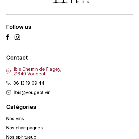
L'ARLOT (DOMAINE DE)
LAFARGE MICHEL
Follow us
LAMARCHE FRANÇOIS
LAMBRAYS (DOMAINE DES)
Contact
LAMY-CAILLAT
1bis Chemin de Flagey,
21640 Vougeot
LAMY HUBERT
06 13 19 09 44
1bis@vougeot.vin
LAMY RENÉ
Catégories
LATOUR LOUIS
Nos vins
Nos champagnes
LAURENT DOMINIQUE
Nos spiritueux