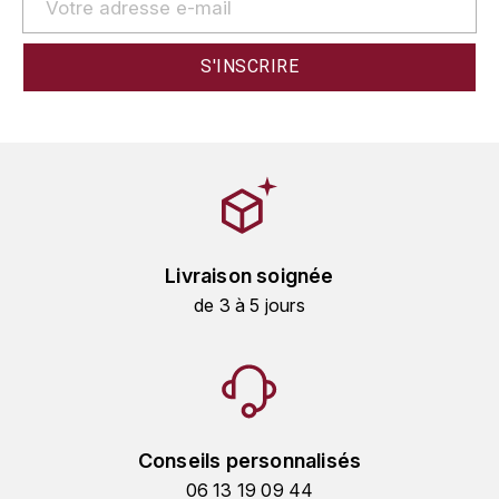
GRAS ALAIN
YUSHAN
GRIVOT JEAN
Z
GROFFIER ROBERT
ZACAPA
GROS A-F
GROS ANNE
Livraison soignée
GUILLON JEAN-MICHEL
de 3 à 5 jours
GUYOT OLIVIER
H
HAEGELEN-JAYER
Conseils personnalisés
HAISMA MARK
06 13 19 09 44