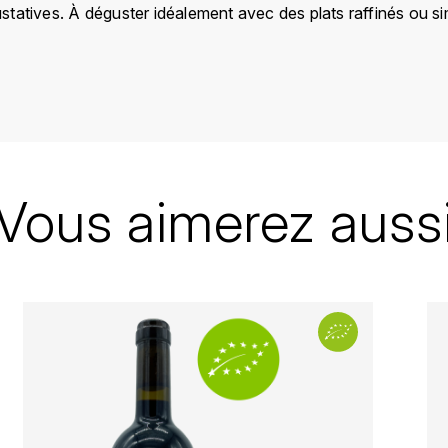
statives. À déguster idéalement avec des plats raffinés ou
Suisse
Valais
Chappaz Marie-Thérèse
Vous aimerez auss
Valais
2021
Rouge
Bouteille - 75 cl
100% Pinot noir
Bio