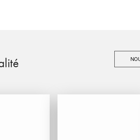
lité
NOU