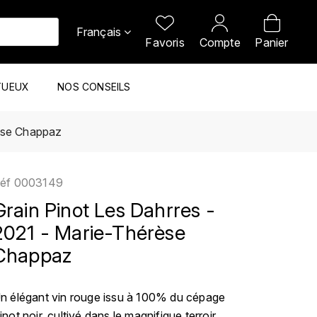
Français
Favoris
Compte
Panier
TUEUX
NOS CONSEILS
rèse Chappaz
éf
0003149
Grain Pinot Les Dahrres -
2021 - Marie-Thérèse
Chappaz
n élégant vin rouge issu à 100% du cépage
inot noir, cultivé dans le magnifique terroir