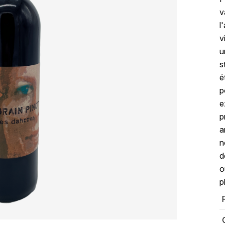
v
l
v
u
s
é
p
e
p
a
n
d
o
p