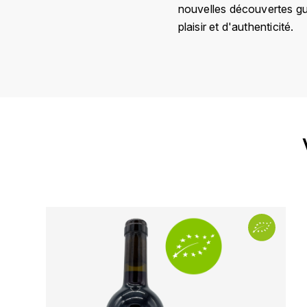
nouvelles découvertes gu
plaisir et d'authenticité.
Pays
Région
Domaine
Appellation
Millésime
Couleur
Format
Encépagement
Bio