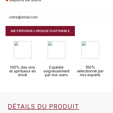
FAUCHON
CHARLOPIN-PARIZOT
LEBLOND LUCIEN
FOUR ROSES
CHASSORNEY (DOMAINE DE)
LEDRU MARIE-NOELLE
G
ME PRÉVENIR LORSQUE DISPONIBLE
CHEURLIN-NOELLAT MAXIME
LOUISE BRISON
GLENMORANGIE
M
CHÂTEAU DE CHARODON
GLEN MORAY
MARCOULT MICHEL
CLAIR BRUNO
GRAND MARNIER
100% des vins
Expédié
100%
MARTINOT FRANÇOISE
CLAIR FRANÇOIS ET DENIS
et spiritueux en
soigneusement
sélectionné par
GUEDES
stock
par nos soins
nos experts
MORET DAVID
CLAVELIER BRUNO
GUILLON
MOËT & CHANDON
H
CLERGET YVON
P
HAMPDEN
DÉTAILS DU PRODUIT
COCHE-DURY
PETERS PIERRE