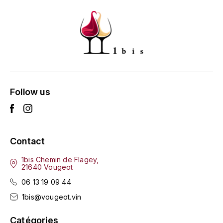
GRAS ALAIN
YUSHAN
GRIVOT JEAN
Z
GROFFIER ROBERT
ZACAPA
GROS A-F
Follow us
GROS ANNE
GUILLON JEAN-MICHEL
Contact
GUYOT OLIVIER
1bis Chemin de Flagey,
H
21640 Vougeot
06 13 19 09 44
HAEGELEN-JAYER
1bis@vougeot.vin
HAISMA MARK
Catégories