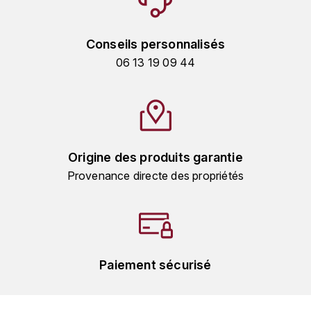
TOKINOKA
FOURRIER JEAN-MARIE
V
Conseils personnalisés
G
VELIER
06 13 19 09 44
GARCIA PIERRE-OLIVIER
W
GAUNOUX FRANÇOIS
WATERFORD
GAVIGNET PHILIPPE
WHYTE MACKAY
Origine des produits garantie
Provenance directe des propriétés
GEANTET-PANSIOT
WILLIAM GRANT & SON'S
GIRARDIN PIERRE
WILLIAMS & HUMBERT
GIRARDIN VINCENT
WINDSOR
Paiement sécurisé
Y
GOUGES HENRI
YAMAZAKURA