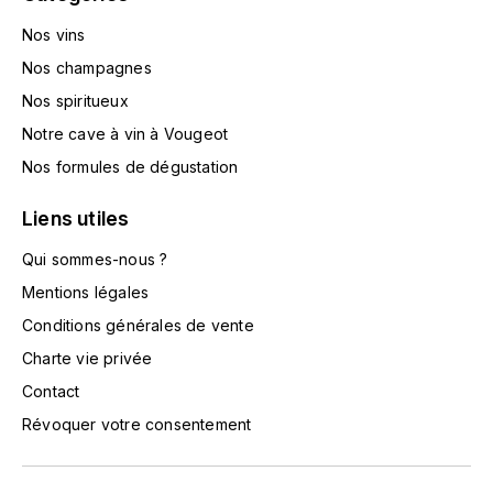
HARMAND-GEOFFROY
Nos vins
Nos champagnes
HUDELOT-NOELLAT ALAIN
Nos spiritueux
HÉRITIERS DU COMTE LAFON
Notre cave à vin à Vougeot
Nos formules de dégustation
J
JACQUESSON
Liens utiles
Qui sommes-nous ?
JADOT LOUIS
Mentions légales
JAYER-GILLES
Conditions générales de vente
Charte vie privée
JEANNOT QUENTIN
Contact
Révoquer votre consentement
JOBLOT
L