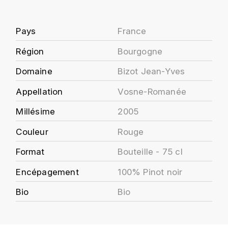
J
COLIN-MOREY PIERRE-YVES
PHILIPPONNAT
J. BALLY
Pays
France
COLIN BRUNO
R
J.M
Région
Bourgogne
ROEDERER LOUIS
COMTE ARMAND
Domaine
Bizot Jean-Yves
JACK DANIEL'S
S
COMTE GEORGE DE VOGÜÉ
Appellation
Vosne-Romanée
JUAN SANTOS
SAVART FRÉDÉRIC
Millésime
2005
COMTES LAFON
K
SELOSSE JACQUES
Couleur
Rouge
KAVALAN
COSSARD FRÉDÉRIC
T
Format
Bouteille - 75 cl
KILCHOMAN
TAITTINGER
CRAS (DOMAINE DE LA)
Encépagement
100% Pinot noir
V
KILKERRAN
CROIX (DOMAINE DES)
Bio
Bio
VEUVE CLICQUOT
D
KNOCKANDO
VOUETTE & SORBÉE
DAMOY PIERRE