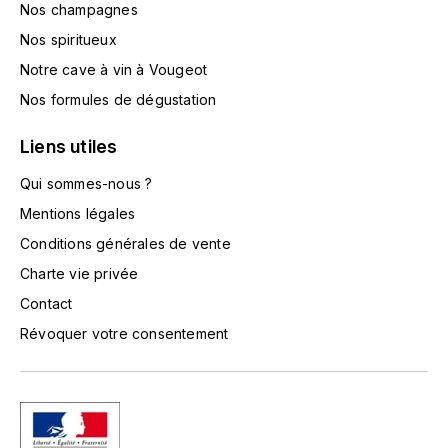
Nos champagnes
L'ARLOT (DOMAINE DE)
Nos spiritueux
LAFARGE MICHEL
Notre cave à vin à Vougeot
Nos formules de dégustation
LAMARCHE FRANÇOIS
Liens utiles
LAMBRAYS (DOMAINE DES)
Qui sommes-nous ?
Mentions légales
LAMY-CAILLAT
Conditions générales de vente
LAMY HUBERT
Charte vie privée
Contact
LAMY RENÉ
Révoquer votre consentement
LATOUR LOUIS
LAURENT DOMINIQUE