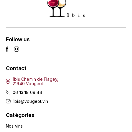
HARMAND-GEOFFROY
HUDELOT-NOELLAT ALAIN
HÉRITIERS DU COMTE LAFON
Follow us
J
JACQUESSON
Contact
JADOT LOUIS
1bis Chemin de Flagey,
21640 Vougeot
JAYER-GILLES
06 13 19 09 44
JEANNOT QUENTIN
1bis@vougeot.vin
Catégories
JOBLOT
Nos vins
L