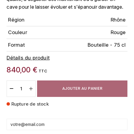
FAUCHON
cave pour le laisser évoluer et s'épanouir davantage.
CHARLOPIN-PARIZOT
LEBLOND LUCIEN
Région
Rhône
FOUR ROSES
CHASSORNEY (DOMAINE DE)
LEDRU MARIE-NOELLE
G
Couleur
Rouge
CHEURLIN-NOELLAT MAXIME
LOUISE BRISON
GLENMORANGIE
Format
Bouteille - 75 cl
M
CHÂTEAU DE CHARODON
GLEN MORAY
Détails du produit
MARCOULT MICHEL
840,00 €
CLAIR BRUNO
TTC
GRAND MARNIER
MARTINOT FRANÇOISE
CLAIR FRANÇOIS ET DENIS
GUEDES
AJOUTER AU PANIER
MORET DAVID
CLAVELIER BRUNO
GUILLON
Rupture de stock
MOËT & CHANDON
H
CLERGET YVON
P
HAMPDEN
COCHE-DURY
PETERS PIERRE