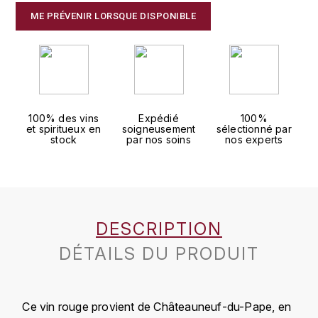
J
ME PRÉVENIR LORSQUE DISPONIBLE
COLIN-MOREY PIERRE-YVES
PHILIPPONNAT
J. BALLY
COLIN BRUNO
R
J.M
ROEDERER LOUIS
COMTE ARMAND
JACK DANIEL'S
S
100% des vins
Expédié
100%
COMTE GEORGE DE VOGÜÉ
et spiritueux en
soigneusement
sélectionné par
JUAN SANTOS
SAVART FRÉDÉRIC
stock
par nos soins
nos experts
COMTES LAFON
K
SELOSSE JACQUES
KAVALAN
COSSARD FRÉDÉRIC
T
KILCHOMAN
DESCRIPTION
TAITTINGER
CRAS (DOMAINE DE LA)
DÉTAILS DU PRODUIT
V
KILKERRAN
CROIX (DOMAINE DES)
VEUVE CLICQUOT
D
KNOCKANDO
Ce vin rouge provient de Châteauneuf-du-Pape, en
VOUETTE & SORBÉE
DAMOY PIERRE