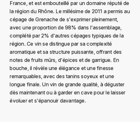
France, et est embouteillé par un domaine réputé de
KROHN
la région du Rhône. Le millésime de 2011 a permis au
DANCER VINCENT
L
cépage de Grenache de s'exprimer pleinement,
avec une proportion de 98% dans l'assemblage,
LA MAISON DU WHISKY
DAUVISSAT VINCENT
complété par 2% d'autres cépages typiques de la
LINDRUM
région. Ce vin se distingue par sa complexité
DELAGRANGE BERNARD
aromatique et sa structure puissante, offrant des
LONGMORN
notes de fruits mûrs, d'épices et de garrigue. En
DELARCHE MARIUS
bouche, il révèle une élégance et une finesse
M
remarquables, avec des tanins soyeux et une
DESAUNAY-BISSEY
MACALLAN
longue finale. Un vin de grande qualité, à déguster
DE VILLAINE (DOMAINE DE)
dès maintenant ou à garder en cave pour le laisser
MAC MALDEN
évoluer et s'épanouir davantage.
DOMAINE DE LA BONGRAN
MALTECO
DOMAINE FOURRIER
Pays
France
MESSIAS
DROUHIN JOSEPH
Région
Rhône