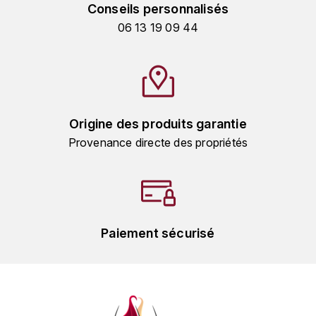
GRAS ALAIN
Conseils personnalisés
YUSHAN
06 13 19 09 44
GRIVOT JEAN
Z
GROFFIER ROBERT
ZACAPA
GROS A-F
Origine des produits garantie
GROS ANNE
Provenance directe des propriétés
GUILLON JEAN-MICHEL
GUYOT OLIVIER
Paiement sécurisé
H
HAEGELEN-JAYER
HAISMA MARK