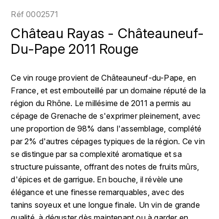
LOIRE
BOILLOT GUILLAUME
DUFOUR JULIE
Réf
0002571
P
CHRISTIAN DROUIN
H
Château Rayas - Châteauneuf-
BOILLOT HENRI
PROVENCE
CLÉMENT
Du-Pape 2011 Rouge
HENIN ROMAIN
BOISSON ANNE
PYRÉNÉES
COLOMA
HORIOT SERGE ET OLIVIER
Ce vin rouge provient de Châteauneuf-du-Pape, en
BOUVIER RENÉ
R
France, et est embouteillé par un domaine réputé de la
CUBANEY
HÉBRART
RHÔNE
région du Rhône. Le millésime de 2011 a permis au
BOUVIER RÉGIS
D
K
cépage de Grenache de s'exprimer pleinement, avec
S
BRUGNOT JEAN
une proportion de 98% dans l'assemblage, complété
DIPLOMATICO
KRUG
SAVOIE
par 2% d'autres cépages typiques de la région. Ce vin
C
L
DUNCAN TAYLOR
se distingue par sa complexité aromatique et sa
SUISSE
CARILLON FRANÇOIS
structure puissante, offrant des notes de fruits mûrs,
LANSON
E
d'épices et de garrigue. En bouche, il révèle une
U
CATHIARD SYLVAIN
EL RON PROHIBIDO
élégance et une finesse remarquables, avec des
LAURENT-PERRIER
USA
tanins soyeux et une longue finale. Un vin de grande
F
CHAMPY BORIS
LAVAL GEORGES
qualité, à déguster dès maintenant ou à garder en