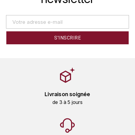
GRAS ALAIN
YUSHAN
GRIVOT JEAN
Z
GROFFIER ROBERT
ZACAPA
GROS A-F
GROS ANNE
GUILLON JEAN-MICHEL
GUYOT OLIVIER
Livraison soignée
H
de 3 à 5 jours
HAEGELEN-JAYER
HAISMA MARK