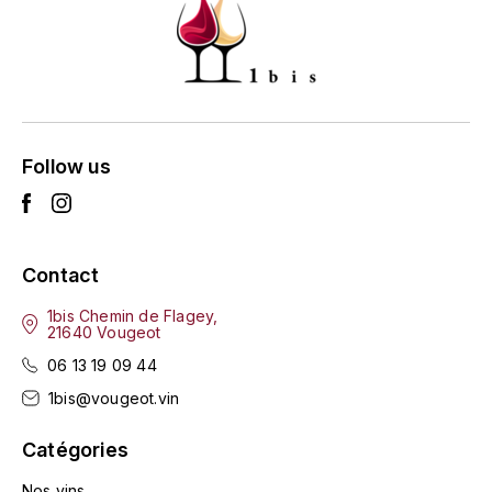
L'ARLOT (DOMAINE DE)
LAFARGE MICHEL
LAMARCHE FRANÇOIS
Follow us
LAMBRAYS (DOMAINE DES)
LAMY-CAILLAT
Contact
LAMY HUBERT
1bis Chemin de Flagey,
21640 Vougeot
LAMY RENÉ
06 13 19 09 44
LATOUR LOUIS
1bis@vougeot.vin
Catégories
LAURENT DOMINIQUE
Nos vins