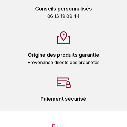
HARMAND-GEOFFROY
Conseils personnalisés
06 13 19 09 44
HUDELOT-NOELLAT ALAIN
HÉRITIERS DU COMTE LAFON
J
Origine des produits garantie
JACQUESSON
Provenance directe des propriétés
JADOT LOUIS
JAYER-GILLES
JEANNOT QUENTIN
Paiement sécurisé
JOBLOT
L