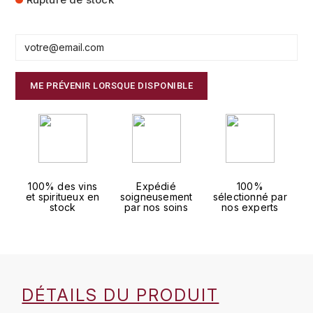
FAUCHON
CHARLOPIN-PARIZOT
LEBLOND LUCIEN
FOUR ROSES
CHASSORNEY (DOMAINE DE)
LEDRU MARIE-NOELLE
G
ME PRÉVENIR LORSQUE DISPONIBLE
CHEURLIN-NOELLAT MAXIME
LOUISE BRISON
GLENMORANGIE
M
CHÂTEAU DE CHARODON
GLEN MORAY
MARCOULT MICHEL
CLAIR BRUNO
GRAND MARNIER
100% des vins
Expédié
100%
MARTINOT FRANÇOISE
CLAIR FRANÇOIS ET DENIS
et spiritueux en
soigneusement
sélectionné par
GUEDES
stock
par nos soins
nos experts
MORET DAVID
CLAVELIER BRUNO
GUILLON
MOËT & CHANDON
H
CLERGET YVON
P
HAMPDEN
DÉTAILS DU PRODUIT
COCHE-DURY
PETERS PIERRE