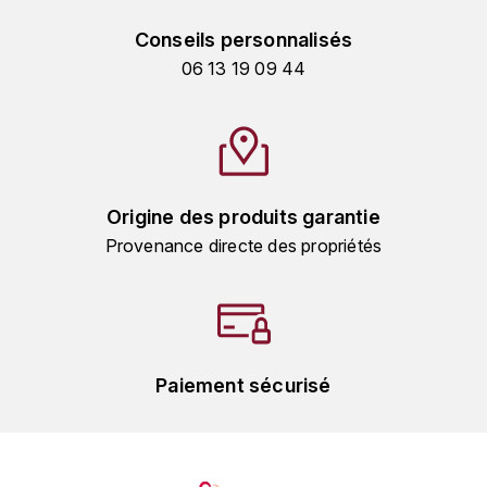
HARMAND-GEOFFROY
Conseils personnalisés
06 13 19 09 44
HUDELOT-NOELLAT ALAIN
HÉRITIERS DU COMTE LAFON
J
JACQUESSON
Origine des produits garantie
Provenance directe des propriétés
JADOT LOUIS
JAYER-GILLES
JEANNOT QUENTIN
Paiement sécurisé
JOBLOT
L