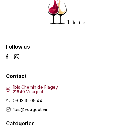
L'ARLOT (DOMAINE DE)
LAFARGE MICHEL
LAMARCHE FRANÇOIS
Follow us
LAMBRAYS (DOMAINE DES)
LAMY-CAILLAT
Contact
LAMY HUBERT
1bis Chemin de Flagey,
21640 Vougeot
LAMY RENÉ
06 13 19 09 44
LATOUR LOUIS
1bis@vougeot.vin
LAURENT DOMINIQUE
Catégories