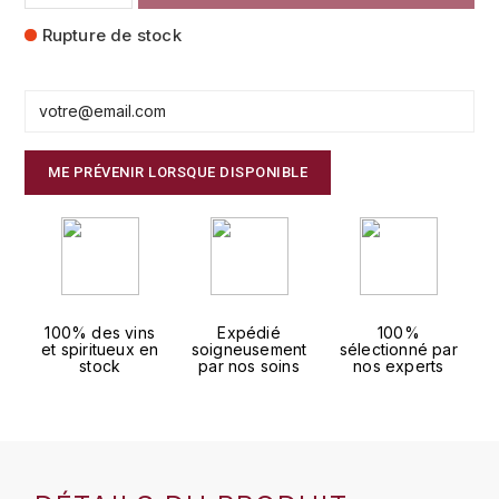
FAUCHON
Rupture de stock
CHARLOPIN-PARIZOT
LEBLOND LUCIEN
FOUR ROSES
CHASSORNEY (DOMAINE DE)
LEDRU MARIE-NOELLE
G
CHEURLIN-NOELLAT MAXIME
LOUISE BRISON
GLENMORANGIE
ME PRÉVENIR LORSQUE DISPONIBLE
M
CHÂTEAU DE CHARODON
GLEN MORAY
MARCOULT MICHEL
CLAIR BRUNO
GRAND MARNIER
MARTINOT FRANÇOISE
CLAIR FRANÇOIS ET DENIS
GUEDES
100% des vins
Expédié
100%
et spiritueux en
soigneusement
sélectionné par
MORET DAVID
CLAVELIER BRUNO
stock
par nos soins
nos experts
GUILLON
MOËT & CHANDON
H
CLERGET YVON
P
HAMPDEN
COCHE-DURY
PETERS PIERRE