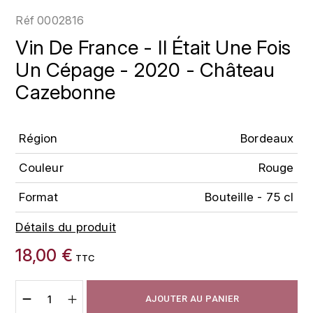
LOIRE
BOILLOT GUILLAUME
DUFOUR JULIE
Réf
0002816
P
CHRISTIAN DROUIN
H
Vin De France - Il Était Une Fois
BOILLOT HENRI
PROVENCE
CLÉMENT
Un Cépage - 2020 - Château
HENIN ROMAIN
BOISSON ANNE
Cazebonne
PYRÉNÉES
COLOMA
HORIOT SERGE ET OLIVIER
BOUVIER RENÉ
R
CUBANEY
HÉBRART
Région
Bordeaux
RHÔNE
BOUVIER RÉGIS
D
K
Couleur
Rouge
S
BRUGNOT JEAN
DIPLOMATICO
KRUG
SAVOIE
Format
Bouteille - 75 cl
C
L
DUNCAN TAYLOR
Détails du produit
SUISSE
CARILLON FRANÇOIS
LANSON
E
18,00 €
U
TTC
CATHIARD SYLVAIN
EL RON PROHIBIDO
LAURENT-PERRIER
USA
F
AJOUTER AU PANIER
CHAMPY BORIS
LAVAL GEORGES