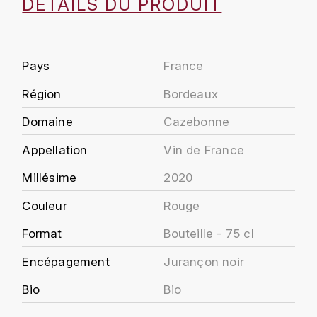
DÉTAILS DU PRODUIT
J
COLIN-MOREY PIERRE-YVES
PHILIPPONNAT
J. BALLY
COLIN BRUNO
R
J.M
Pays
France
ROEDERER LOUIS
COMTE ARMAND
Région
Bordeaux
JACK DANIEL'S
S
Domaine
Cazebonne
COMTE GEORGE DE VOGÜÉ
JUAN SANTOS
SAVART FRÉDÉRIC
Appellation
Vin de France
COMTES LAFON
K
SELOSSE JACQUES
Millésime
2020
KAVALAN
COSSARD FRÉDÉRIC
T
Couleur
Rouge
KILCHOMAN
TAITTINGER
CRAS (DOMAINE DE LA)
Format
Bouteille - 75 cl
V
KILKERRAN
Encépagement
Jurançon noir
CROIX (DOMAINE DES)
VEUVE CLICQUOT
D
Bio
Bio
KNOCKANDO
VOUETTE & SORBÉE
DAMOY PIERRE