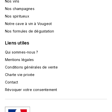
Nos vins
LA VIGNERAIE
Nos champagnes
LECHENEAUT VINCENT
Nos spiritueux
Notre cave à vin à Vougeot
LEFLAIVE
Nos formules de dégustation
LE MOINE LUCIEN
Liens utiles
LEROY
Qui sommes-nous ?
Mentions légales
LES HORÉES
Conditions générales de vente
Charte vie privée
LIGNIER-MICHELOT VIRGILE
Contact
LIGNIER HUBERT
Révoquer votre consentement
LIVERA PHILIPPE