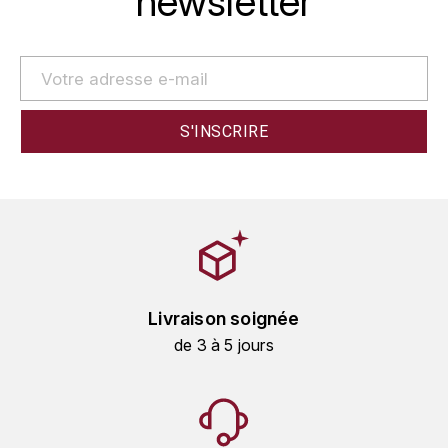
newsletter
GRAS ALAIN
YUSHAN
GRIVOT JEAN
Z
GROFFIER ROBERT
ZACAPA
GROS A-F
GROS ANNE
GUILLON JEAN-MICHEL
GUYOT OLIVIER
Livraison soignée
H
de 3 à 5 jours
HAEGELEN-JAYER
HAISMA MARK