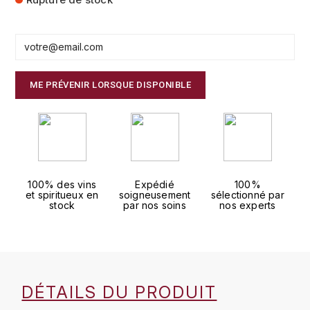
FAUCHON
CHARLOPIN-PARIZOT
LEBLOND LUCIEN
FOUR ROSES
CHASSORNEY (DOMAINE DE)
LEDRU MARIE-NOELLE
G
ME PRÉVENIR LORSQUE DISPONIBLE
CHEURLIN-NOELLAT MAXIME
LOUISE BRISON
GLENMORANGIE
M
CHÂTEAU DE CHARODON
GLEN MORAY
MARCOULT MICHEL
CLAIR BRUNO
GRAND MARNIER
100% des vins
Expédié
100%
MARTINOT FRANÇOISE
CLAIR FRANÇOIS ET DENIS
et spiritueux en
soigneusement
sélectionné par
GUEDES
stock
par nos soins
nos experts
MORET DAVID
CLAVELIER BRUNO
GUILLON
MOËT & CHANDON
H
CLERGET YVON
P
HAMPDEN
DÉTAILS DU PRODUIT
COCHE-DURY
PETERS PIERRE