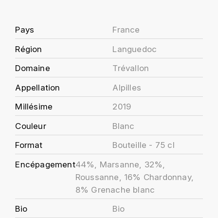
J
COLIN-MOREY PIERRE-YVES
PHILIPPONNAT
J. BALLY
Pays
France
COLIN BRUNO
R
J.M
Région
Languedoc
ROEDERER LOUIS
COMTE ARMAND
Domaine
Trévallon
JACK DANIEL'S
S
COMTE GEORGE DE VOGÜÉ
Appellation
Alpilles
JUAN SANTOS
SAVART FRÉDÉRIC
Millésime
2019
COMTES LAFON
K
SELOSSE JACQUES
Couleur
Blanc
KAVALAN
COSSARD FRÉDÉRIC
T
Format
Bouteille - 75 cl
KILCHOMAN
TAITTINGER
CRAS (DOMAINE DE LA)
Encépagement
44%, Marsanne, 32%,
V
Roussanne, 16% Chardonnay,
KILKERRAN
CROIX (DOMAINE DES)
8% Grenache blanc
VEUVE CLICQUOT
D
KNOCKANDO
Bio
Bio
VOUETTE & SORBÉE
DAMOY PIERRE