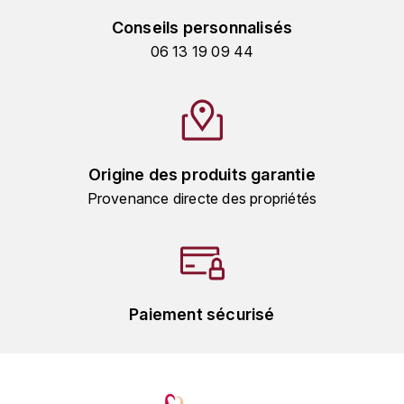
HARMAND-GEOFFROY
Conseils personnalisés
06 13 19 09 44
HUDELOT-NOELLAT ALAIN
HÉRITIERS DU COMTE LAFON
J
Origine des produits garantie
JACQUESSON
Provenance directe des propriétés
JADOT LOUIS
JAYER-GILLES
JEANNOT QUENTIN
Paiement sécurisé
JOBLOT
L