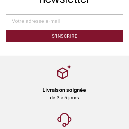
GRAS ALAIN
YUSHAN
GRIVOT JEAN
Z
GROFFIER ROBERT
ZACAPA
GROS A-F
GROS ANNE
GUILLON JEAN-MICHEL
GUYOT OLIVIER
Livraison soignée
H
de 3 à 5 jours
HAEGELEN-JAYER
HAISMA MARK