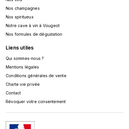
LA VIGNERAIE
Nos champagnes
Nos spiritueux
LECHENEAUT VINCENT
Notre cave à vin à Vougeot
LEFLAIVE
Nos formules de dégustation
LE MOINE LUCIEN
Liens utiles
Qui sommes-nous ?
LEROY
Mentions légales
LES HORÉES
Conditions générales de vente
Charte vie privée
LIGNIER-MICHELOT VIRGILE
Contact
Révoquer votre consentement
LIGNIER HUBERT
LIVERA PHILIPPE