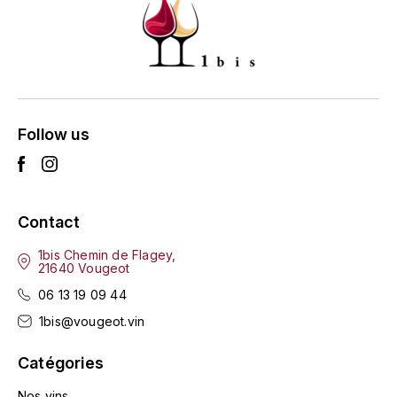
L'ARLOT (DOMAINE DE)
LAFARGE MICHEL
LAMARCHE FRANÇOIS
Follow us
LAMBRAYS (DOMAINE DES)
LAMY-CAILLAT
Contact
LAMY HUBERT
1bis Chemin de Flagey,
21640 Vougeot
LAMY RENÉ
06 13 19 09 44
LATOUR LOUIS
1bis@vougeot.vin
Catégories
LAURENT DOMINIQUE
Nos vins