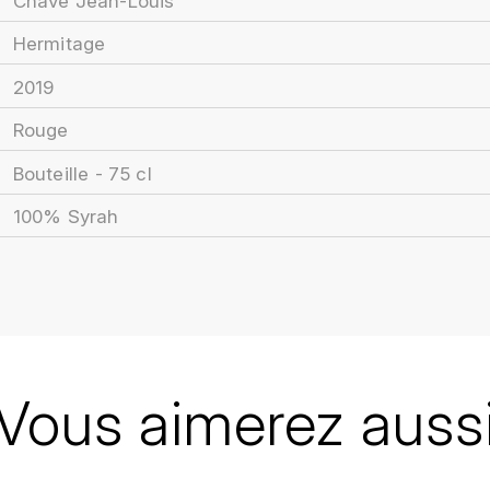
Chave Jean-Louis
Hermitage
2019
Rouge
Bouteille - 75 cl
100% Syrah
Vous aimerez auss