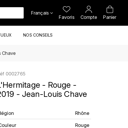
Français
Favoris
Compte
Panier
TUEUX
NOS CONSEILS
s Chave
éf
0002765
L'Hermitage - Rouge -
2019 - Jean-Louis Chave
Région
Rhône
Couleur
Rouge