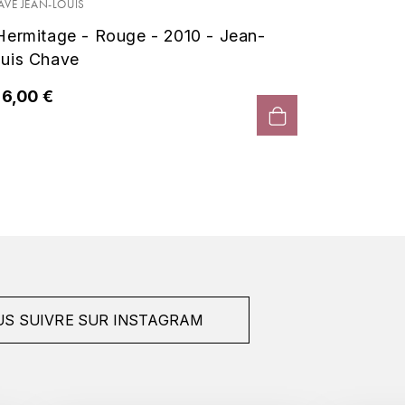
Louis 
AVE JEAN-LOUIS
Hermitage - Rouge - 2010 - Jean-
450,00
uis Chave
6,00 €
S SUIVRE SUR INSTAGRAM