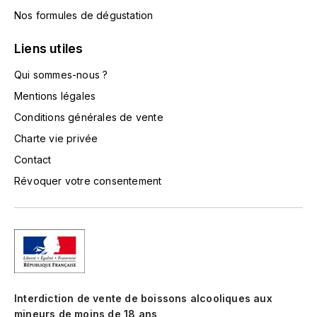
LORENZON
Nos formules de dégustation
M
Liens utiles
MACHARD DE GRAMONT
Qui sommes-nous ?
MAGNIEN FRÉDÉRIC
Mentions légales
Conditions générales de vente
MAGNIEN HENRI
Charte vie privée
Contact
MAISON AMBROISE
Révoquer votre consentement
MATROT
MAXIME CROTET
MIKULSKI FRANÇOIS
Interdiction de vente de boissons alcooliques aux
MOILLARD-GRIVOT
mineurs de moins de 18 ans