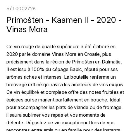
LOIRE
BOILLOT GUILLAUME
DUFOUR JULIE
Réf
0002728
P
CHRISTIAN DROUIN
H
Primošten - Kaamen II - 2020 -
BOILLOT HENRI
PROVENCE
CLÉMENT
Vinas Mora
HENIN ROMAIN
BOISSON ANNE
PYRÉNÉES
COLOMA
HORIOT SERGE ET OLIVIER
Ce vin rouge de qualité supérieure a été élaboré en
BOUVIER RENÉ
R
2020 par le domaine Vinas Mora en Croatie, plus
CUBANEY
HÉBRART
RHÔNE
précisément dans la région de Primošten en Dalmatie.
BOUVIER RÉGIS
D
K
Il est issu à 100% du cépage Babic, réputé pour ses
S
BRUGNOT JEAN
arômes riches et intenses. La bouteille renferme un
DIPLOMATICO
KRUG
SAVOIE
breuvage raffiné qui ravira les amateurs de vins exquis.
C
L
DUNCAN TAYLOR
Ce vin équilibré et complexe offre des notes fruitées et
SUISSE
CARILLON FRANÇOIS
épicées qui se marient parfaitement en bouche. Idéal
LANSON
E
pour accompagner les plats de viande ou de fromage,
U
CATHIARD SYLVAIN
EL RON PROHIBIDO
il saura sublimer vos repas et vos moments de
LAURENT-PERRIER
USA
détente. Dégustez ce vin exceptionnel lors de vos
F
CHAMPY BORIS
LAVAL GEORGES
rencontres entre amis ou en famille pour des instants