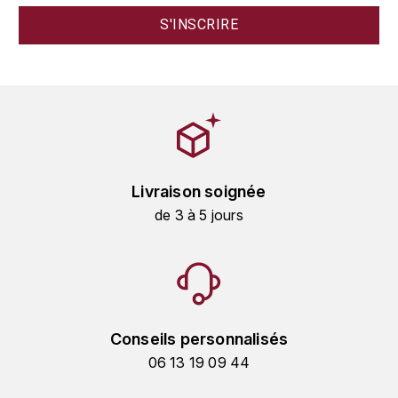
HARMAND-GEOFFROY
HUDELOT-NOELLAT ALAIN
HÉRITIERS DU COMTE LAFON
J
JACQUESSON
Livraison soignée
de 3 à 5 jours
JADOT LOUIS
JAYER-GILLES
JEANNOT QUENTIN
Conseils personnalisés
JOBLOT
06 13 19 09 44
L