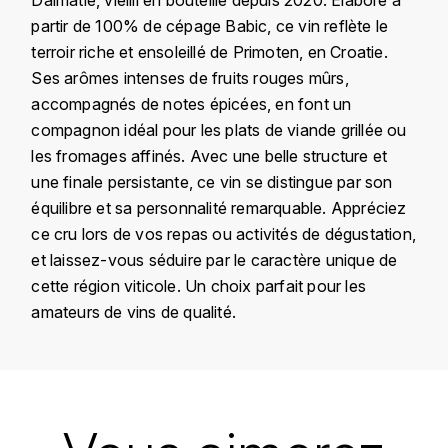
KROHN
partir de 100% de cépage Babic, ce vin reflète le
DANCER VINCENT
terroir riche et ensoleillé de Primoten, en Croatie.
L
Ses arômes intenses de fruits rouges mûrs,
LA MAISON DU WHISKY
DAUVISSAT VINCENT
accompagnés de notes épicées, en font un
compagnon idéal pour les plats de viande grillée ou
LINDRUM
DELAGRANGE BERNARD
les fromages affinés. Avec une belle structure et
une finale persistante, ce vin se distingue par son
LONGMORN
DELARCHE MARIUS
équilibre et sa personnalité remarquable. Appréciez
M
ce cru lors de vos repas ou activités de dégustation,
DESAUNAY-BISSEY
et laissez-vous séduire par le caractère unique de
MACALLAN
cette région viticole. Un choix parfait pour les
DE VILLAINE (DOMAINE DE)
amateurs de vins de qualité.
MAC MALDEN
DOMAINE DE LA BONGRAN
MALTECO
Pays
Croatie
DOMAINE FOURRIER
MESSIAS
Région
Dalmatia
DROUHIN JOSEPH