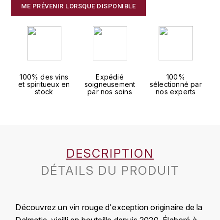
J
ME PRÉVENIR LORSQUE DISPONIBLE
COLIN-MOREY PIERRE-YVES
PHILIPPONNAT
J. BALLY
COLIN BRUNO
R
J.M
ROEDERER LOUIS
COMTE ARMAND
JACK DANIEL'S
S
100% des vins
Expédié
100%
et spiritueux en
soigneusement
sélectionné par
COMTE GEORGE DE VOGÜÉ
stock
par nos soins
nos experts
JUAN SANTOS
SAVART FRÉDÉRIC
COMTES LAFON
K
SELOSSE JACQUES
KAVALAN
COSSARD FRÉDÉRIC
T
DESCRIPTION
KILCHOMAN
TAITTINGER
CRAS (DOMAINE DE LA)
DÉTAILS DU PRODUIT
V
KILKERRAN
CROIX (DOMAINE DES)
VEUVE CLICQUOT
D
KNOCKANDO
Découvrez un vin rouge d'exception originaire de la
VOUETTE & SORBÉE
DAMOY PIERRE
Dalmatie, vieilli en bouteille depuis 2020. Élaboré à