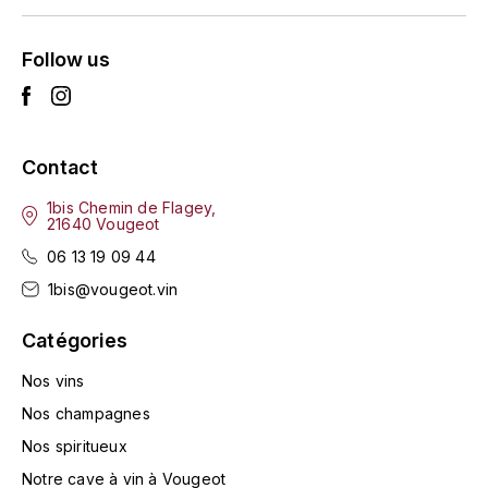
LA VIGNERAIE
Follow us
LECHENEAUT VINCENT
LEFLAIVE
Contact
LE MOINE LUCIEN
1bis Chemin de Flagey,
21640 Vougeot
LEROY
06 13 19 09 44
LES HORÉES
1bis@vougeot.vin
LIGNIER-MICHELOT VIRGILE
Catégories
Nos vins
LIGNIER HUBERT
Nos champagnes
LIVERA PHILIPPE
Nos spiritueux
Notre cave à vin à Vougeot