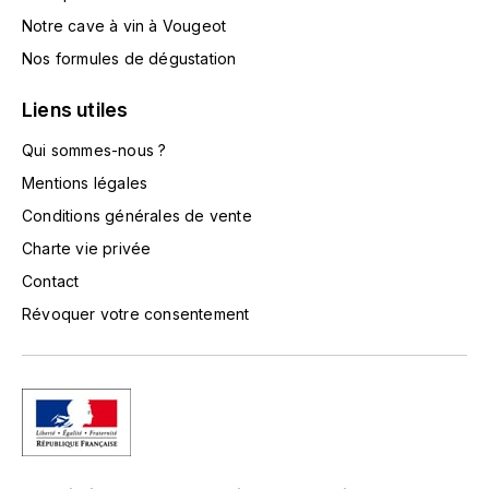
LORENZON
Notre cave à vin à Vougeot
M
Nos formules de dégustation
MACHARD DE GRAMONT
Liens utiles
MAGNIEN FRÉDÉRIC
Qui sommes-nous ?
Mentions légales
MAGNIEN HENRI
Conditions générales de vente
Charte vie privée
MAISON AMBROISE
Contact
MATROT
Révoquer votre consentement
MAXIME CROTET
MIKULSKI FRANÇOIS
MOILLARD-GRIVOT