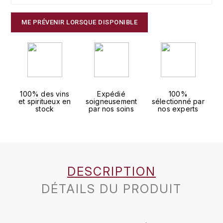
J
COLIN-MOREY PIERRE-YVES
PHILIPPONNAT
J. BALLY
ME PRÉVENIR LORSQUE DISPONIBLE
COLIN BRUNO
R
J.M
ROEDERER LOUIS
COMTE ARMAND
JACK DANIEL'S
S
COMTE GEORGE DE VOGÜÉ
100% des vins
Expédié
100%
JUAN SANTOS
SAVART FRÉDÉRIC
et spiritueux en
soigneusement
sélectionné par
stock
par nos soins
nos experts
COMTES LAFON
K
SELOSSE JACQUES
KAVALAN
COSSARD FRÉDÉRIC
T
KILCHOMAN
TAITTINGER
CRAS (DOMAINE DE LA)
DESCRIPTION
V
KILKERRAN
CROIX (DOMAINE DES)
DÉTAILS DU PRODUIT
VEUVE CLICQUOT
D
KNOCKANDO
VOUETTE & SORBÉE
DAMOY PIERRE