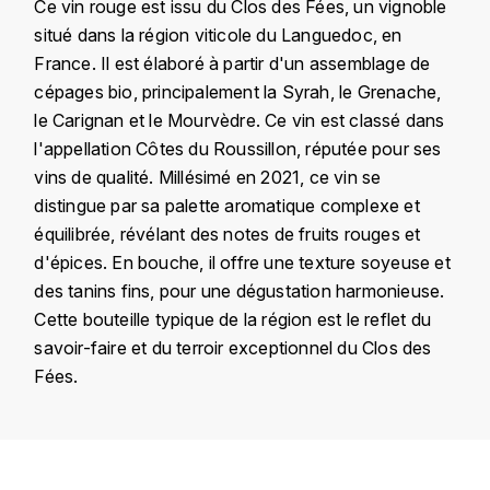
Ce vin rouge est issu du Clos des Fées, un vignoble
KROHN
situé dans la région viticole du Languedoc, en
DANCER VINCENT
L
France. Il est élaboré à partir d'un assemblage de
cépages bio, principalement la Syrah, le Grenache,
LA MAISON DU WHISKY
DAUVISSAT VINCENT
le Carignan et le Mourvèdre. Ce vin est classé dans
l'appellation Côtes du Roussillon, réputée pour ses
LINDRUM
DELAGRANGE BERNARD
vins de qualité. Millésimé en 2021, ce vin se
distingue par sa palette aromatique complexe et
LONGMORN
DELARCHE MARIUS
équilibrée, révélant des notes de fruits rouges et
M
d'épices. En bouche, il offre une texture soyeuse et
DESAUNAY-BISSEY
MACALLAN
des tanins fins, pour une dégustation harmonieuse.
Cette bouteille typique de la région est le reflet du
DE VILLAINE (DOMAINE DE)
MAC MALDEN
savoir-faire et du terroir exceptionnel du Clos des
DOMAINE DE LA BONGRAN
Fées.
MALTECO
DOMAINE FOURRIER
MESSIAS
Pays
France
DROUHIN JOSEPH