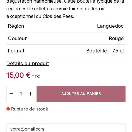
dégustation harmonieuse. Cette bouteille typique de la
FAUCHON
région est le reflet du savoir-faire et du terroir
CHARLOPIN-PARIZOT
LEBLOND LUCIEN
exceptionnel du Clos des Fées.
FOUR ROSES
CHASSORNEY (DOMAINE DE)
Région
Languedoc
LEDRU MARIE-NOELLE
G
Couleur
Rouge
CHEURLIN-NOELLAT MAXIME
LOUISE BRISON
GLENMORANGIE
Format
Bouteille - 75 cl
M
CHÂTEAU DE CHARODON
GLEN MORAY
Détails du produit
MARCOULT MICHEL
CLAIR BRUNO
GRAND MARNIER
15,00 €
TTC
MARTINOT FRANÇOISE
CLAIR FRANÇOIS ET DENIS
GUEDES
MORET DAVID
AJOUTER AU PANIER
CLAVELIER BRUNO
GUILLON
MOËT & CHANDON
Rupture de stock
H
CLERGET YVON
P
HAMPDEN
COCHE-DURY
PETERS PIERRE