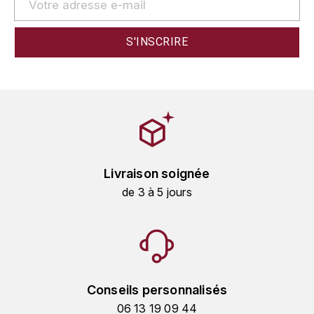
HARMAND-GEOFFROY
HUDELOT-NOELLAT ALAIN
HÉRITIERS DU COMTE LAFON
J
JACQUESSON
JADOT LOUIS
Livraison soignée
de 3 à 5 jours
JAYER-GILLES
JEANNOT QUENTIN
JOBLOT
Conseils personnalisés
L
06 13 19 09 44