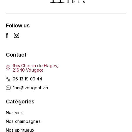
LA VIGNERAIE
LECHENEAUT VINCENT
Follow us
LEFLAIVE
LE MOINE LUCIEN
Contact
LEROY
1bis Chemin de Flagey,
21640 Vougeot
LES HORÉES
06 13 19 09 44
1bis@vougeot.vin
LIGNIER-MICHELOT VIRGILE
Catégories
LIGNIER HUBERT
Nos vins
LIVERA PHILIPPE
Nos champagnes
Nos spiritueux