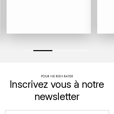
GRAS ALAIN
YUSHAN
GRIVOT JEAN
Z
GROFFIER ROBERT
ZACAPA
GROS A-F
GROS ANNE
GUILLON JEAN-MICHEL
GUYOT OLIVIER
POUR NE RIEN RATER
Inscrivez vous à notre
H
newsletter
HAEGELEN-JAYER
HAISMA MARK