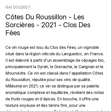
LOIRE
BOILLOT GUILLAUME
DUFOUR JULIE
Réf
0002657
P
CHRISTIAN DROUIN
H
Côtes Du Roussillon - Les
BOILLOT HENRI
PROVENCE
CLÉMENT
Sorcières - 2021 - Clos Des
HENIN ROMAIN
BOISSON ANNE
Fées
PYRÉNÉES
COLOMA
HORIOT SERGE ET OLIVIER
BOUVIER RENÉ
R
CUBANEY
Ce vin rouge est issu du Clos des Fées, un vignoble
HÉBRART
RHÔNE
BOUVIER RÉGIS
situé dans la région viticole du Languedoc, en France.
D
K
S
Il est élaboré à partir d'un assemblage de cépages bio,
BRUGNOT JEAN
DIPLOMATICO
principalement la Syrah, le Grenache, le Carignan et le
KRUG
SAVOIE
Mourvèdre. Ce vin est classé dans l'appellation Côtes
C
L
DUNCAN TAYLOR
du Roussillon, réputée pour ses vins de qualité.
SUISSE
CARILLON FRANÇOIS
LANSON
Millésimé en 2021, ce vin se distingue par sa palette
E
U
aromatique complexe et équilibrée, révélant des notes
CATHIARD SYLVAIN
EL RON PROHIBIDO
LAURENT-PERRIER
de fruits rouges et d'épices. En bouche, il offre une
USA
texture soyeuse et des tanins fins, pour une
F
CHAMPY BORIS
LAVAL GEORGES