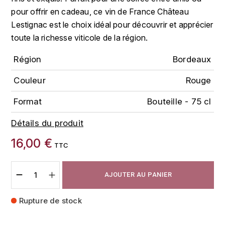
FAUCHON
pour offrir en cadeau, ce vin de France Château
CHARLOPIN-PARIZOT
LEBLOND LUCIEN
Lestignac est le choix idéal pour découvrir et apprécier
FOUR ROSES
toute la richesse viticole de la région.
CHASSORNEY (DOMAINE DE)
LEDRU MARIE-NOELLE
G
Région
Bordeaux
CHEURLIN-NOELLAT MAXIME
LOUISE BRISON
GLENMORANGIE
Couleur
Rouge
M
CHÂTEAU DE CHARODON
GLEN MORAY
Format
Bouteille - 75 cl
MARCOULT MICHEL
CLAIR BRUNO
GRAND MARNIER
Détails du produit
MARTINOT FRANÇOISE
CLAIR FRANÇOIS ET DENIS
16,00 €
GUEDES
TTC
MORET DAVID
CLAVELIER BRUNO
GUILLON
AJOUTER AU PANIER
MOËT & CHANDON
H
CLERGET YVON
Rupture de stock
P
HAMPDEN
COCHE-DURY
PETERS PIERRE