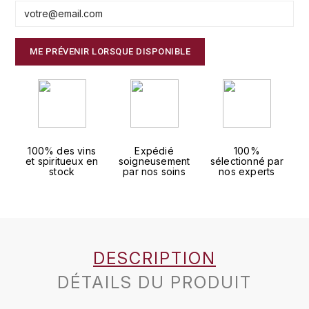
J
COLIN-MOREY PIERRE-YVES
PHILIPPONNAT
J. BALLY
ME PRÉVENIR LORSQUE DISPONIBLE
COLIN BRUNO
R
J.M
ROEDERER LOUIS
COMTE ARMAND
JACK DANIEL'S
S
COMTE GEORGE DE VOGÜÉ
JUAN SANTOS
SAVART FRÉDÉRIC
100% des vins
Expédié
100%
COMTES LAFON
K
et spiritueux en
soigneusement
sélectionné par
SELOSSE JACQUES
stock
par nos soins
nos experts
KAVALAN
COSSARD FRÉDÉRIC
T
KILCHOMAN
TAITTINGER
CRAS (DOMAINE DE LA)
V
KILKERRAN
DESCRIPTION
CROIX (DOMAINE DES)
VEUVE CLICQUOT
DÉTAILS DU PRODUIT
D
KNOCKANDO
VOUETTE & SORBÉE
DAMOY PIERRE