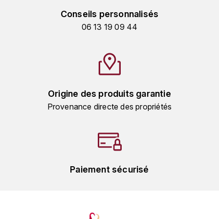
GRAS ALAIN
Conseils personnalisés
YUSHAN
GRIVOT JEAN
06 13 19 09 44
Z
GROFFIER ROBERT
ZACAPA
GROS A-F
Origine des produits garantie
GROS ANNE
Provenance directe des propriétés
GUILLON JEAN-MICHEL
GUYOT OLIVIER
H
Paiement sécurisé
HAEGELEN-JAYER
HAISMA MARK