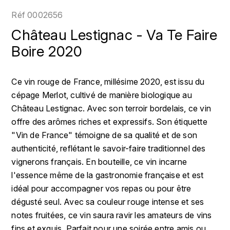
LOIRE
BOILLOT GUILLAUME
DUFOUR JULIE
Réf
0002656
P
CHRISTIAN DROUIN
H
Château Lestignac - Va Te Faire
BOILLOT HENRI
PROVENCE
CLÉMENT
Boire 2020
HENIN ROMAIN
BOISSON ANNE
PYRÉNÉES
COLOMA
HORIOT SERGE ET OLIVIER
Ce vin rouge de France, millésime 2020, est issu du
BOUVIER RENÉ
R
cépage Merlot, cultivé de manière biologique au
CUBANEY
HÉBRART
RHÔNE
Château Lestignac. Avec son terroir bordelais, ce vin
BOUVIER RÉGIS
D
K
offre des arômes riches et expressifs. Son étiquette
S
BRUGNOT JEAN
"Vin de France" témoigne de sa qualité et de son
DIPLOMATICO
KRUG
SAVOIE
authenticité, reflétant le savoir-faire traditionnel des
C
L
DUNCAN TAYLOR
vignerons français. En bouteille, ce vin incarne
SUISSE
CARILLON FRANÇOIS
l'essence même de la gastronomie française et est
LANSON
E
idéal pour accompagner vos repas ou pour être
U
CATHIARD SYLVAIN
EL RON PROHIBIDO
dégusté seul. Avec sa couleur rouge intense et ses
LAURENT-PERRIER
USA
notes fruitées, ce vin saura ravir les amateurs de vins
F
CHAMPY BORIS
LAVAL GEORGES
fins et exquis. Parfait pour une soirée entre amis ou