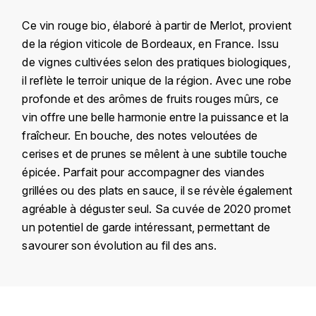
KROHN
Ce vin rouge bio, élaboré à partir de Merlot, provient
DANCER VINCENT
L
de la région viticole de Bordeaux, en France. Issu
de vignes cultivées selon des pratiques biologiques,
LA MAISON DU WHISKY
DAUVISSAT VINCENT
il reflète le terroir unique de la région. Avec une robe
LINDRUM
profonde et des arômes de fruits rouges mûrs, ce
DELAGRANGE BERNARD
vin offre une belle harmonie entre la puissance et la
LONGMORN
fraîcheur. En bouche, des notes veloutées de
DELARCHE MARIUS
cerises et de prunes se mêlent à une subtile touche
M
épicée. Parfait pour accompagner des viandes
DESAUNAY-BISSEY
MACALLAN
grillées ou des plats en sauce, il se révèle également
DE VILLAINE (DOMAINE DE)
agréable à déguster seul. Sa cuvée de 2020 promet
MAC MALDEN
un potentiel de garde intéressant, permettant de
DOMAINE DE LA BONGRAN
savourer son évolution au fil des ans.
MALTECO
DOMAINE FOURRIER
MESSIAS
Pays
France
DROUHIN JOSEPH