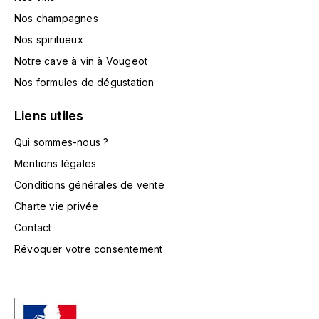
L'ARLOT (DOMAINE DE)
Nos champagnes
Nos spiritueux
LAFARGE MICHEL
Notre cave à vin à Vougeot
Nos formules de dégustation
LAMARCHE FRANÇOIS
Liens utiles
LAMBRAYS (DOMAINE DES)
Qui sommes-nous ?
LAMY-CAILLAT
Mentions légales
Conditions générales de vente
LAMY HUBERT
Charte vie privée
LAMY RENÉ
Contact
Révoquer votre consentement
LATOUR LOUIS
LAURENT DOMINIQUE