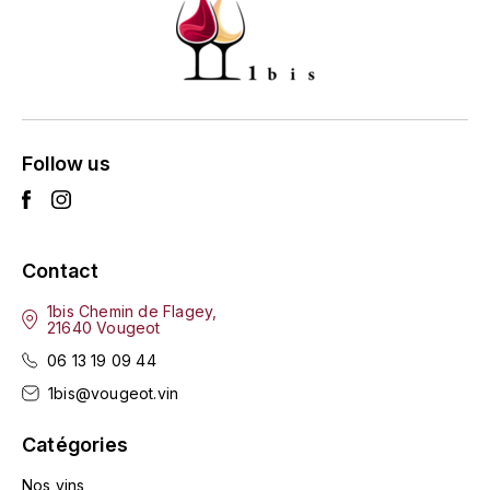
HARMAND-GEOFFROY
HUDELOT-NOELLAT ALAIN
HÉRITIERS DU COMTE LAFON
Follow us
J
JACQUESSON
JADOT LOUIS
Contact
1bis Chemin de Flagey,
JAYER-GILLES
21640 Vougeot
06 13 19 09 44
JEANNOT QUENTIN
1bis@vougeot.vin
JOBLOT
Catégories
L
Nos vins