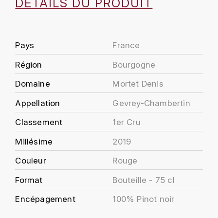
DÉTAILS DU PRODUIT
J
COLIN-MOREY PIERRE-YVES
PHILIPPONNAT
J. BALLY
COLIN BRUNO
R
J.M
Pays
France
ROEDERER LOUIS
COMTE ARMAND
Région
Bourgogne
JACK DANIEL'S
S
Domaine
Mortet Denis
COMTE GEORGE DE VOGÜÉ
JUAN SANTOS
SAVART FRÉDÉRIC
Appellation
Gevrey-Chambertin
COMTES LAFON
K
SELOSSE JACQUES
Classement
1er Cru
KAVALAN
COSSARD FRÉDÉRIC
T
Millésime
2019
KILCHOMAN
TAITTINGER
CRAS (DOMAINE DE LA)
Couleur
Rouge
V
KILKERRAN
Format
Bouteille - 75 cl
CROIX (DOMAINE DES)
VEUVE CLICQUOT
D
Encépagement
100% Pinot noir
KNOCKANDO
VOUETTE & SORBÉE
DAMOY PIERRE