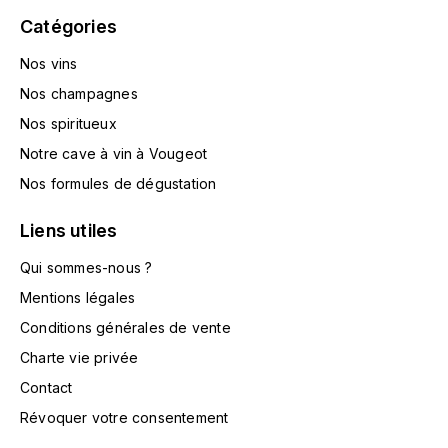
HARMAND-GEOFFROY
Catégories
Nos vins
HUDELOT-NOELLAT ALAIN
Nos champagnes
HÉRITIERS DU COMTE LAFON
Nos spiritueux
Notre cave à vin à Vougeot
J
Nos formules de dégustation
JACQUESSON
Liens utiles
JADOT LOUIS
Qui sommes-nous ?
JAYER-GILLES
Mentions légales
Conditions générales de vente
JEANNOT QUENTIN
Charte vie privée
Contact
JOBLOT
Révoquer votre consentement
L