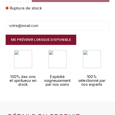
FAUCHON
Rupture de stock
CHARLOPIN-PARIZOT
LEBLOND LUCIEN
FOUR ROSES
CHASSORNEY (DOMAINE DE)
LEDRU MARIE-NOELLE
G
CHEURLIN-NOELLAT MAXIME
LOUISE BRISON
GLENMORANGIE
ME PRÉVENIR LORSQUE DISPONIBLE
M
CHÂTEAU DE CHARODON
GLEN MORAY
MARCOULT MICHEL
CLAIR BRUNO
GRAND MARNIER
MARTINOT FRANÇOISE
CLAIR FRANÇOIS ET DENIS
GUEDES
100% des vins
Expédié
100%
et spiritueux en
soigneusement
sélectionné par
MORET DAVID
CLAVELIER BRUNO
stock
par nos soins
nos experts
GUILLON
MOËT & CHANDON
H
CLERGET YVON
P
HAMPDEN
COCHE-DURY
PETERS PIERRE