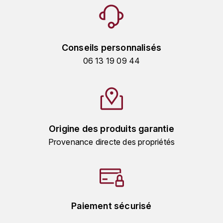
TOKINOKA
FOURRIER JEAN-MARIE
V
G
VELIER
Conseils personnalisés
GARCIA PIERRE-OLIVIER
06 13 19 09 44
W
GAUNOUX FRANÇOIS
WATERFORD
GAVIGNET PHILIPPE
WHYTE MACKAY
GEANTET-PANSIOT
Origine des produits garantie
WILLIAM GRANT & SON'S
Provenance directe des propriétés
GIRARDIN PIERRE
WILLIAMS & HUMBERT
GIRARDIN VINCENT
WINDSOR
Y
GOUGES HENRI
Paiement sécurisé
YAMAZAKURA