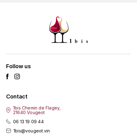
GRAS ALAIN
YUSHAN
GRIVOT JEAN
Z
GROFFIER ROBERT
ZACAPA
GROS A-F
GROS ANNE
Follow us
GUILLON JEAN-MICHEL
GUYOT OLIVIER
Contact
H
1bis Chemin de Flagey,
21640 Vougeot
HAEGELEN-JAYER
06 13 19 09 44
HAISMA MARK
1bis@vougeot.vin