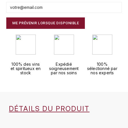
FAUCHON
CHARLOPIN-PARIZOT
LEBLOND LUCIEN
FOUR ROSES
ME PRÉVENIR LORSQUE DISPONIBLE
CHASSORNEY (DOMAINE DE)
LEDRU MARIE-NOELLE
G
CHEURLIN-NOELLAT MAXIME
LOUISE BRISON
GLENMORANGIE
M
CHÂTEAU DE CHARODON
GLEN MORAY
MARCOULT MICHEL
100% des vins
Expédié
100%
CLAIR BRUNO
et spiritueux en
soigneusement
sélectionné par
GRAND MARNIER
stock
par nos soins
nos experts
MARTINOT FRANÇOISE
CLAIR FRANÇOIS ET DENIS
GUEDES
MORET DAVID
CLAVELIER BRUNO
GUILLON
MOËT & CHANDON
DÉTAILS DU PRODUIT
H
CLERGET YVON
P
HAMPDEN
COCHE-DURY
PETERS PIERRE