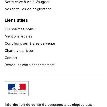
Notre cave à vin à Vougeot
LA VIGNERAIE
Nos formules de dégustation
LECHENEAUT VINCENT
Liens utiles
LEFLAIVE
Qui sommes-nous ?
Mentions légales
LE MOINE LUCIEN
Conditions générales de vente
LEROY
Charte vie privée
Contact
LES HORÉES
Révoquer votre consentement
LIGNIER-MICHELOT VIRGILE
LIGNIER HUBERT
LIVERA PHILIPPE
Interdiction de vente de boissons alcooliques aux