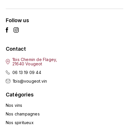
L'ARLOT (DOMAINE DE)
Follow us
LAFARGE MICHEL
LAMARCHE FRANÇOIS
LAMBRAYS (DOMAINE DES)
Contact
1bis Chemin de Flagey,
LAMY-CAILLAT
21640 Vougeot
06 13 19 09 44
LAMY HUBERT
1bis@vougeot.vin
LAMY RENÉ
Catégories
LATOUR LOUIS
Nos vins
Nos champagnes
LAURENT DOMINIQUE
Nos spiritueux