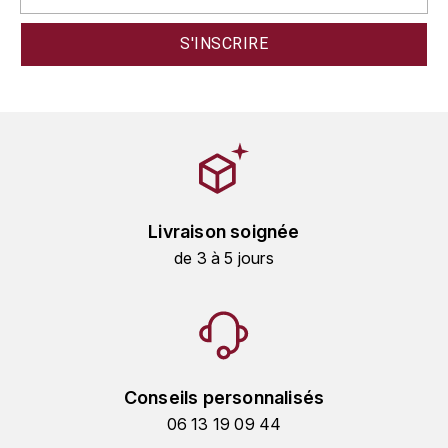
GRAS ALAIN
YUSHAN
GRIVOT JEAN
Z
GROFFIER ROBERT
ZACAPA
GROS A-F
GROS ANNE
Livraison soignée
GUILLON JEAN-MICHEL
de 3 à 5 jours
GUYOT OLIVIER
H
HAEGELEN-JAYER
Conseils personnalisés
HAISMA MARK
06 13 19 09 44